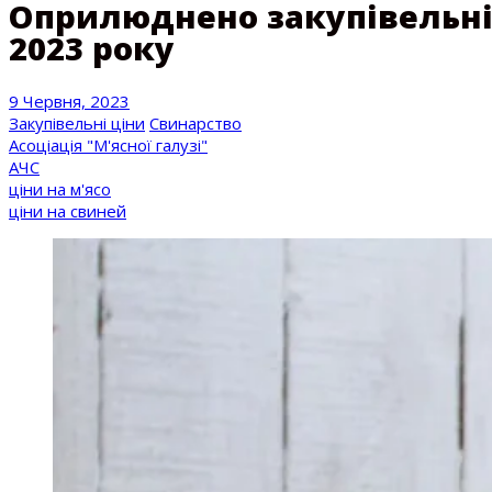
Оприлюднено закупівельні 
2023 року
9 Червня, 2023
Закупівельні ціни
Свинарство
Асоціація "М'ясної галузі"
АЧС
ціни на м'ясо
ціни на свиней