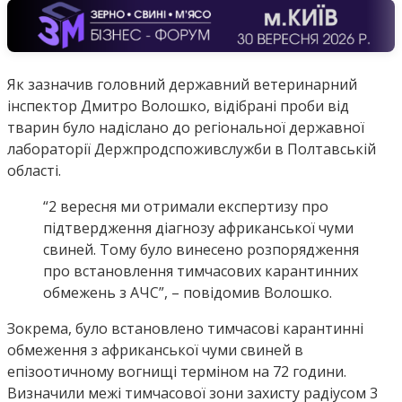
Як зазначив головний державний ветеринарний
інспектор Дмитро Волошко, відібрані проби від
тварин було надіслано до регіональної державної
лабораторії Держпродспоживслужби в Полтавській
області.
“2 вересня ми отримали експертизу про
підтвердження діагнозу африканської чуми
свиней. Тому було винесено розпорядження
про встановлення тимчасових карантинних
обмежень з АЧС”, – повідомив Волошко.
Зокрема, було встановлено тимчасові карантинні
обмеження з африканської чуми свиней в
епізоотичному вогнищі терміном на 72 години.
Визначили межі тимчасової зони захисту радіусом 3