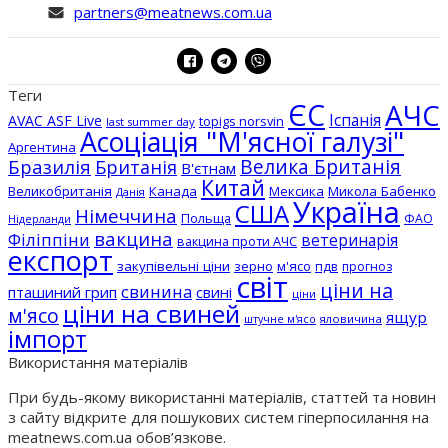
partners@meatnews.com.ua
Теги
ЄС
АЧС
Іспанія
AVAC ASF Live
topigs norsvin
last summer day
Асоціація "М'ясної галузі"
Аргентина
Бразилія
Велика Британія
Британія
В'єтнам
Китай
Великобританія
Канада
Мексика
Микола Бабенко
Данія
Україна
США
Німеччина
Польща
ФАО
Нідерланди
вакцина
Філіппіни
ветеринарія
вакцина проти АЧС
експорт
закупівельні ціни
зерно
м'ясо
пдв
прогноз
світ
ціни на
свинина
пташиний грип
свині
ціни
ціни на свиней
м'ясо
ящур
штучне м'ясо
яловичина
імпорт
Використання матеріалів
При будь-якому використанні матеріалів, статтей та новин
з сайту відкрите для пошукових систем гіперпосилання на
meatnews.com.ua обов’язкове.