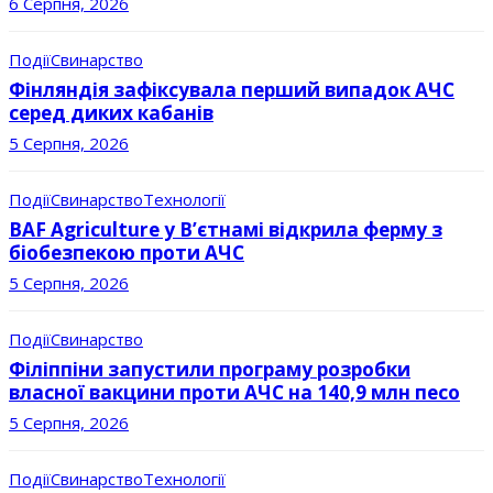
6 Серпня, 2026
Події
Свинарство
Фінляндія зафіксувала перший випадок АЧС
серед диких кабанів
5 Серпня, 2026
Події
Свинарство
Технології
BAF Agriculture у В’єтнамі відкрила ферму з
біобезпекою проти АЧС
5 Серпня, 2026
Події
Свинарство
Філіппіни запустили програму розробки
власної вакцини проти АЧС на 140,9 млн песо
5 Серпня, 2026
Події
Свинарство
Технології