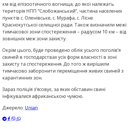
км від епізоотичного вогнища, до якої належать
територія НПП “Слобожанський”, частина населених
пунктів с. Оленівське, с. Мурафа, с. Лісне
Краснокутської селищної ради. Також визначили межі
тимчасової зони спостереження – радіусом 10 км – від
зовнішніх меж зони захисту.
Окрім цього, буде проведено облік усього поголів’я
свиней в господарствах усіх форм власності в зоні
захисту та спостереження. До того ж вирішили
тимчасово заборонити переміщення живих свиней з
карантинних зон.
Зараз поліція з’ясовує, за яких обставин свині
інфікувалися африканською чумою.
Джерело:
Unian