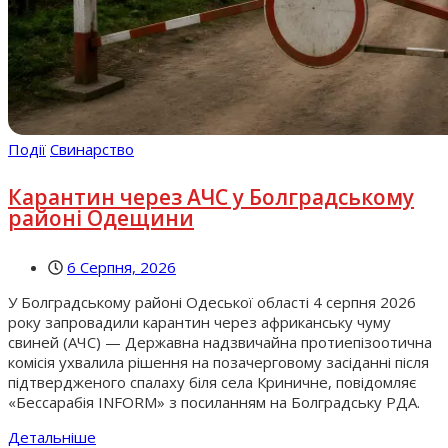
Події
Свинарство
Карантин через АЧС у Болградському
районі Одещини
6 Серпня, 2026
У Болградському районі Одеської області 4 серпня 2026
року запровадили карантин через африканську чуму
свиней (АЧС) — Державна надзвичайна протиепізоотична
комісія ухвалила рішення на позачерговому засіданні після
підтвердженого спалаху біля села Криничне, повідомляє
«Бессарабія INFORM» з посиланням на Болградську РДА.
Детальніше