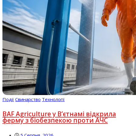
Події
Свинарство
Технології
BAF Agriculture у В’єтнамі відкрила
ферму з біобезпекою проти АЧС
5 Серпня, 2026