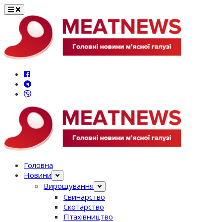
Перейти
до
вмісту
Головна
Новини
Вирощування
Свинарство
Скотарство
Птахівництво