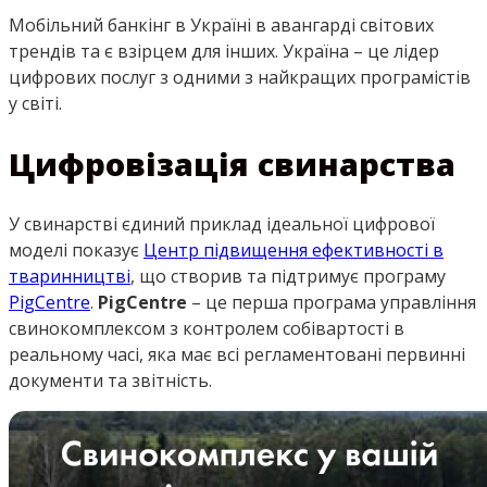
Мобільний банкінг в Україні в авангарді світових
трендів та є взірцем для інших. Україна – це лідер
цифрових послуг з одними з найкращих програмістів
у світі.
Цифровізація свинарства
У свинарстві єдиний приклад ідеальної цифрової
моделі показує
Центр підвищення ефективності в
тваринництві
, що створив та підтримує програму
PigCentre
.
PigCentre
– це перша програма управління
свинокомплексом з контролем собівартості в
реальному часі, яка має всі регламентовані первинні
документи та звітність.