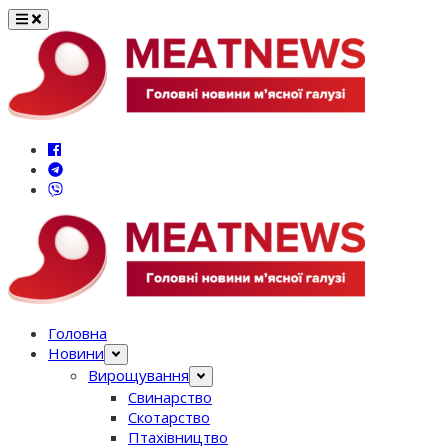
Перейти
до
вмісту
Головна
Новини
Вирощування
Свинарство
Скотарство
Птахівництво