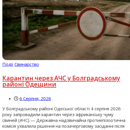
Події
Свинарство
Карантин через АЧС у Болградському
районі Одещини
6 Серпня, 2026
У Болградському районі Одеської області 4 серпня 2026
року запровадили карантин через африканську чуму
свиней (АЧС) — Державна надзвичайна протиепізоотична
комісія ухвалила рішення на позачерговому засіданні після