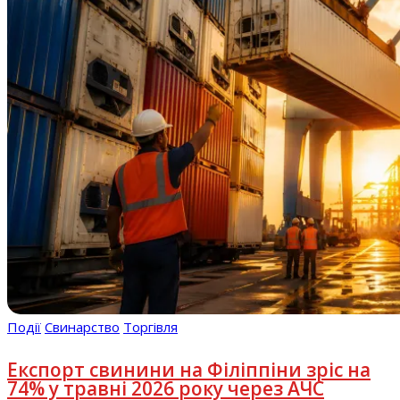
Події
Свинарство
Торгівля
Експорт свинини на Філіппіни зріс на
74% у травні 2026 року через АЧС