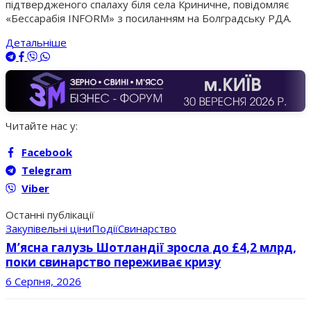
підтвердженого спалаху біля села Криничне, повідомляє
«Бессарабія INFORM» з посиланням на Болградську РДА.
Детальніше
Читайте нас у:
Facebook
Telegram
Viber
Останні публікації
Закупівельні ціни
Події
Свинарство
М’ясна галузь Шотландії зросла до £4,2 млрд,
поки свинарство переживає кризу
6 Серпня, 2026