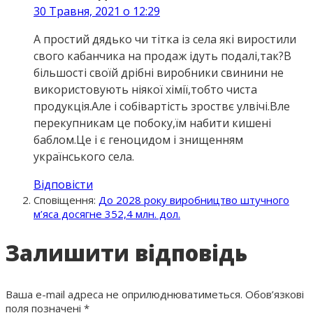
30 Травня, 2021 о 12:29
А простий дядько чи тітка із села які виростили
свого кабанчика на продаж ідуть подалі,так?В
більшості своїй дрібні виробники свинини не
використовують ніякої хімії,тобто чиста
продукція.Але і собівартість зроствє улвічі.Вле
перекупникам це побоку,їм набити кишені
баблом.Це і є геноцидом і знищенням
українського села.
Відповісти
Сповіщення:
До 2028 року виробництво штучного
м’яса досягне 352,4 млн. дол.
Залишити відповідь
Ваша e-mail адреса не оприлюднюватиметься.
Обов’язкові
поля позначені
*