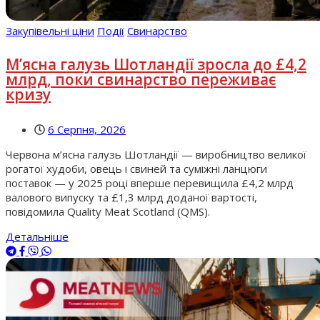
Закупівельні ціни
Події
Свинарство
М’ясна галузь Шотландії зросла до £4,2
млрд, поки свинарство переживає
кризу
6 Серпня, 2026
Червона м’ясна галузь Шотландії — виробництво великої
рогатої худоби, овець і свиней та суміжні ланцюги
поставок — у 2025 році вперше перевищила £4,2 млрд
валового випуску та £1,3 млрд доданої вартості,
повідомила Quality Meat Scotland (QMS).
Детальніше