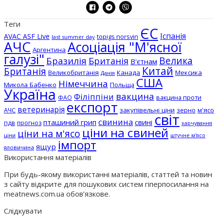
Теги
ЄС
Іспанія
AVAC ASF Live
topigs norsvin
last summer day
АЧС
Асоціація "М'ясної
Аргентина
галузі"
Бразилія
Велика
Британія
В'єтнам
Китай
Британія
Великобританія
Канада
Мексика
Данія
США
Німеччина
Микола Бабенко
Польща
Україна
вакцина
Філіппіни
вакцина проти
ФАО
експорт
ветеринарія
АЧС
закупівельні ціни
зерно
м'ясо
світ
свинина
пташиний грип
свині
пдв
прогноз
харчування
ціни на свиней
ціни на м'ясо
ціни
штучне м'ясо
імпорт
ящур
яловичина
Використання матеріалів
При будь-якому використанні матеріалів, статтей та новин
з сайту відкрите для пошукових систем гіперпосилання на
meatnews.com.ua обов’язкове.
Слідкувати