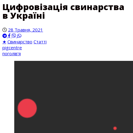
Цифровізація свинарства
в Україні
28 Травня, 2021
★
Свинарство
Статті
pigcentre
поголів'я