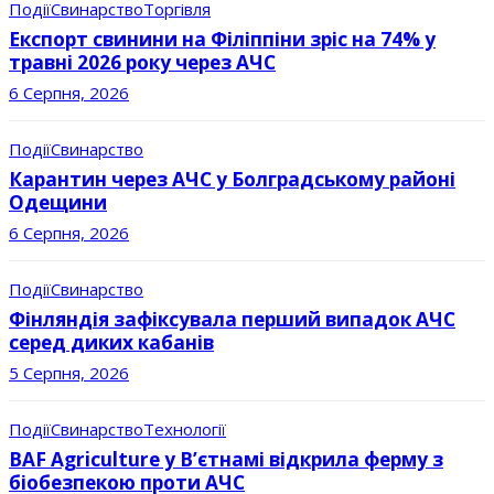
Події
Свинарство
Торгівля
Експорт свинини на Філіппіни зріс на 74% у
травні 2026 року через АЧС
6 Серпня, 2026
Події
Свинарство
Карантин через АЧС у Болградському районі
Одещини
6 Серпня, 2026
Події
Свинарство
Фінляндія зафіксувала перший випадок АЧС
серед диких кабанів
5 Серпня, 2026
Події
Свинарство
Технології
BAF Agriculture у В’єтнамі відкрила ферму з
біобезпекою проти АЧС