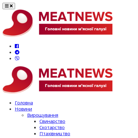
Перейти
до
вмісту
Головна
Новини
Вирощування
Свинарство
Скотарство
Птахівництво