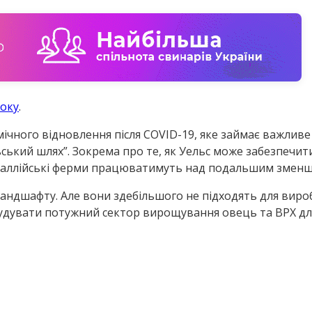
року
.
чного відновлення після COVID-19, яке займає важливе 
ський шлях”. Зокрема про те, як Уельс може забезпечити 
як валлійські ферми працюватимуть над подальшим змен
 ландшафту. Але вони здебільшого не підходять для вир
будувати потужний сектор вирощування овець та ВРХ дл