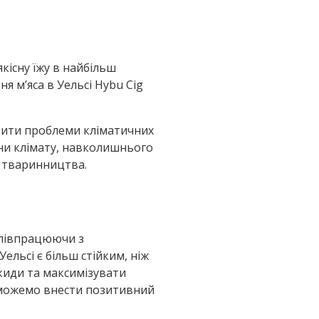
існу їжу в найбільш
я м’яса в Уельсі Hybu Cig
ішити проблеми кліматичних
іни клімату, навколишнього
о тваринництва.
“Співпрацюючи з
льсі є більш стійким, ніж
киди та максимізувати
и можемо внести позитивний