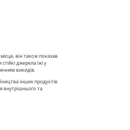
місце, він також показав
стійкі джерела їжі у
шенням викидів.
обництва інших продуктів
я внутрішнього та