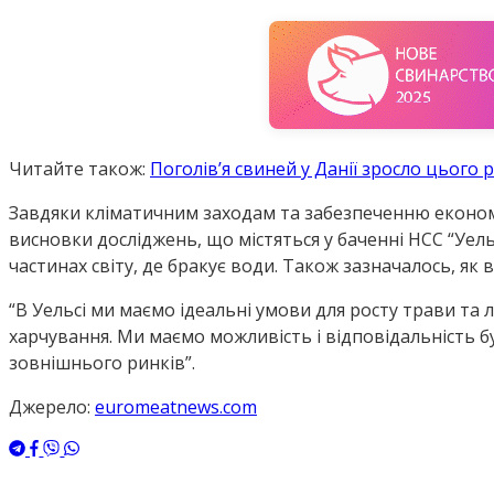
Читайте також:
Поголів’я свиней у Данії зросло цього 
Завдяки кліматичним заходам та забезпеченню економі
висновки досліджень, що містяться у баченні HCC “Уель
частинах світу, де бракує води. Також зазначалось, 
“В Уельсі ми маємо ідеальні умови для росту трави та
харчування. Ми маємо можливість і відповідальність 
зовнішнього ринків”.
Джерело:
euromeatnews.com