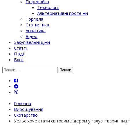
Переробка
Технології
Альтернативні протеїни
Торгівля
Статистика
Аналітика
Відео
Закупівельні ціни
Статті
Події
Блог
Шукати:
Головна
Вирощування
Скотарство
Уельс хоче стати світовим лідером у галузі тваринниц