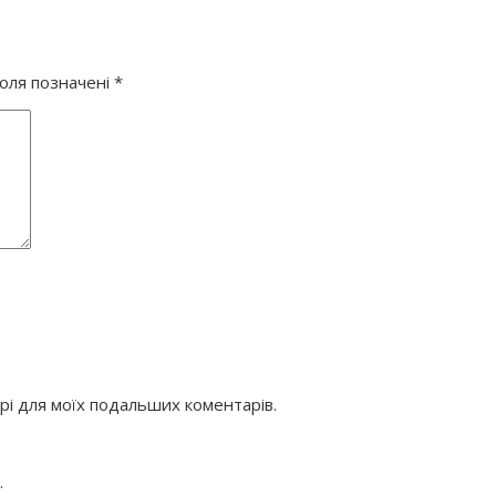
поля позначені
*
ері для моїх подальших коментарів.
.