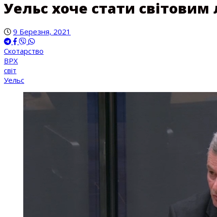
Уельс хоче стати світовим
9 Березня, 2021
Скотарство
ВРХ
світ
Уельс