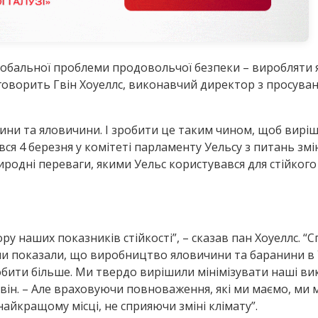
бальної проблеми продовольчої безпеки – виробляти як
 говорить Гвін Хоуеллс, виконавчий директор з просуванн
нини та яловичини. І зробити це таким чином, щоб вир
вся 4 березня у комітеті парламенту Уельсу з питань зм
иродні переваги, якими Уельс користувався для стійког
ру наших показників стійкості”, – сказав пан Хоуеллс. 
и показали, що виробництво яловичини та баранини в Уе
бити більше. Ми твердо вирішили мінімізувати наші ви
 він. – Але враховуючи повноваження, які ми маємо, м
айкращому місці, не сприяючи зміні клімату”.