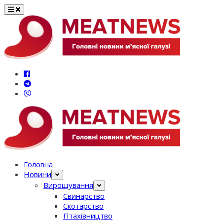
Перейти
до
вмісту
Головна
Новини
Вирощування
Свинарство
Скотарство
Птахівництво