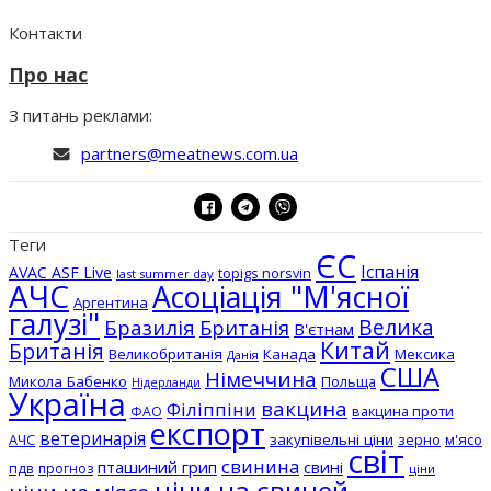
Контакти
Про нас
З питань реклами:
partners@meatnews.com.ua
Теги
ЄС
Іспанія
AVAC ASF Live
topigs norsvin
last summer day
АЧС
Асоціація "М'ясної
Аргентина
галузі"
Бразилія
Велика
Британія
В'єтнам
Китай
Британія
Великобританія
Канада
Мексика
Данія
США
Німеччина
Микола Бабенко
Польща
Нідерланди
Україна
вакцина
Філіппіни
вакцина проти
ФАО
експорт
ветеринарія
АЧС
закупівельні ціни
зерно
м'ясо
світ
свинина
пташиний грип
свині
пдв
прогноз
ціни
ціни на свиней