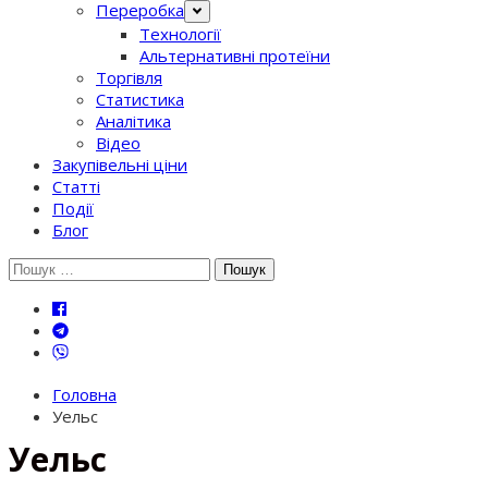
Переробка
Технології
Альтернативні протеїни
Торгівля
Статистика
Аналітика
Відео
Закупівельні ціни
Статті
Події
Блог
Шукати:
Головна
Уельс
Уельс