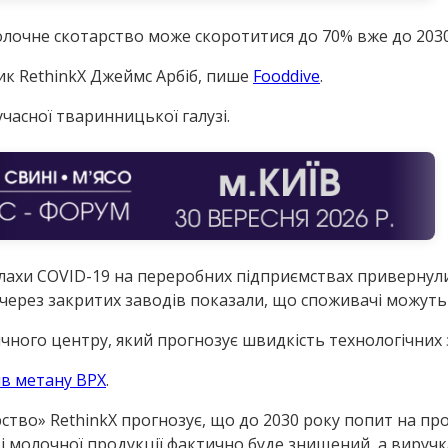
молочне скотарство може скоротитися до 70% вже до 2030
ик RethinkX Джеймс Арбіб, пише
Fooddive
.
часної тваринницької галузі.
алахи COVID-19 на переробних підприємствах привернули 
 через закритих заводів показали, що споживачі можут
ичного центру, який прогнозує швидкість технологічних 
в метану ВРХ
.
рство» RethinkX прогнозує, що до 2030 року попит на пр
і молочної продукції фактично буде знищений, а виручк