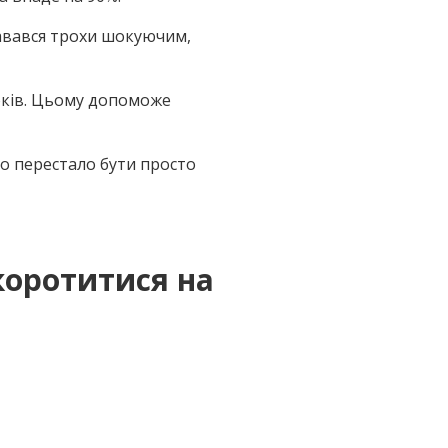
здавався трохи шокуючим,
оків. Цьому допоможе
со перестало бути просто
коротитися на