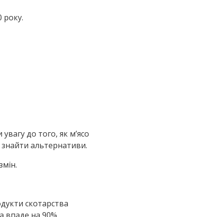
 року.
увагу до того, як м’ясо
ь знайти альтернативи.
змін.
одукти скотарства
а впаде на 90%.