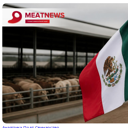
Аналітика
Події
Свинарство