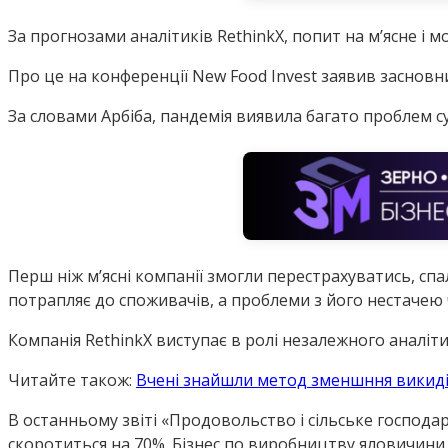
За прогнозами аналітиків RethinkX, попит на м’ясне і 
Про це на конференції New Food Invest заявив засновн
За словами Арбіба, пандемія виявила багато проблем су
Перш ніж м’ясні компанії змогли перестрахуватись, сп
потрапляє до споживачів, а проблеми з його нестачею
Компанія RethinkX виступає в ролі незалежного аналіт
Читайте також:
Вчені знайшли метод зменшння викиді
В останньому звіті «Продовольство і сільське господа
скоротиться на 70%. Бізнес по виробництву яловичини 