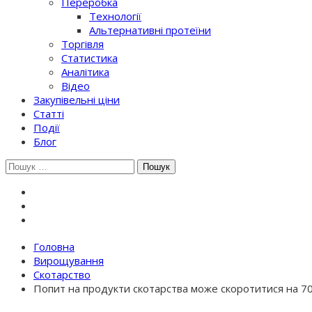
Переробка
Технології
Альтернативні протеїни
Торгівля
Статистика
Аналітика
Відео
Закупівельні ціни
Статті
Події
Блог
Шукати:
Головна
Вирощування
Скотарство
Попит на продукти скотарства може скоротитися на 7