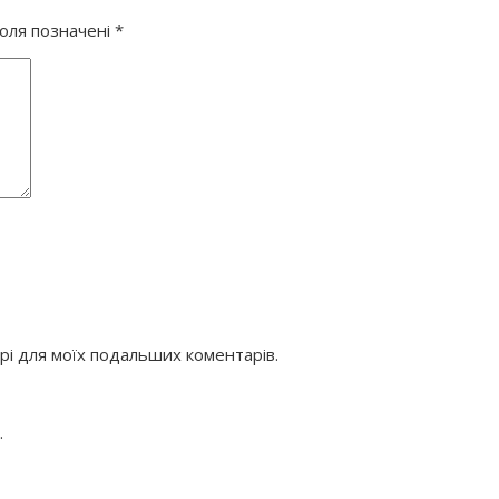
поля позначені
*
ері для моїх подальших коментарів.
.