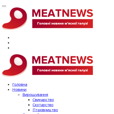
Перейти
до
вмісту
Головна
Новини
Вирощування
Свинарство
Скотарство
Птахівництво