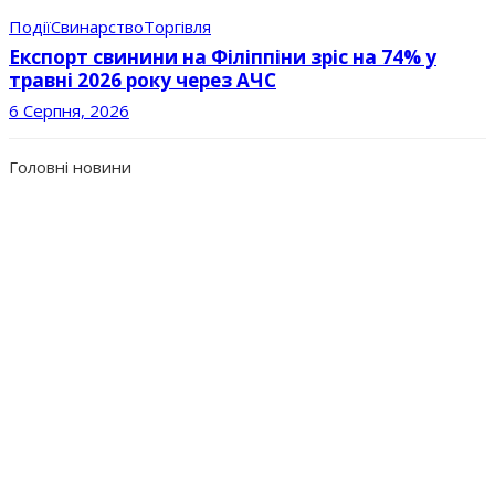
Події
Свинарство
Торгівля
Експорт свинини на Філіппіни зріс на 74% у
травні 2026 року через АЧС
6 Серпня, 2026
Головні новини