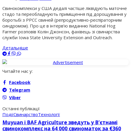
Свинокомплекси у США дедалі частіше ліквідують маточне
стадо та переобладнують приміщення під дорощування у
боротьбі з РРСС свиней (репродуктивно-респіраторним
синдромом). Про це в інтерв’ю виданню National Hog
Farmer розповів Колін Джонсон, фахівець зі свинарства
служби Iowa State University Extension and Outreach.
Детальніше
Читайте нас у:
Facebook
Telegram
Viber
Останні публікації
Події
Свинарство
Технології
Muyuan і BAF Agriculture зведуть у В’єтнамі
свинокомплекс на 64 000 свиноматок за €360