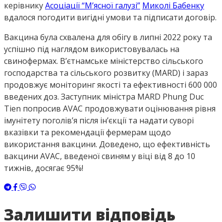
керівнику
Асоціації “М’ясної галузі”
Миколі Бабенку
вдалося погодити вигідні умови та підписати договір.
Вакцина була схвалена для обігу в липні 2022 року та
успішно під наглядом використовувалась на
свинофермах. В’єтнамське міністерство сільського
господарства та сільського розвитку (MARD) і зараз
продовжує моніторинг якості та ефективності 600 000
введених доз. Заступник міністра MARD Phung Duc
Tien попросив AVAC продовжувати оцінювання рівня
імунітету поголів’я після ін’єкції та надати суворі
вказівки та рекомендації фермерам щодо
використання вакцини. Доведено, що ефективність
вакцини AVAC, введеної свиням у віці від 8 до 10
тижнів, досягає 95%!
Залишити відповідь