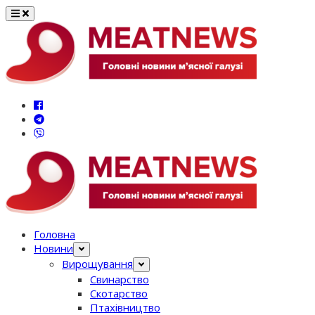
Перейти
до
вмісту
Головна
Новини
Вирощування
Свинарство
Скотарство
Птахівництво