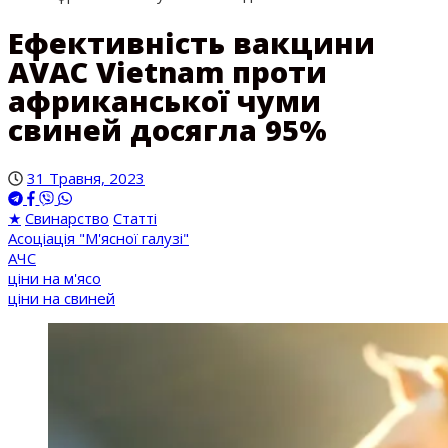
Ефективність вакцини
AVAC Vietnam проти
африканської чуми
свиней досягла 95%
31 Травня, 2023
★
Свинарство
Статті
Асоціація "М'ясної галузі"
АЧС
ціни на м'ясо
ціни на свиней