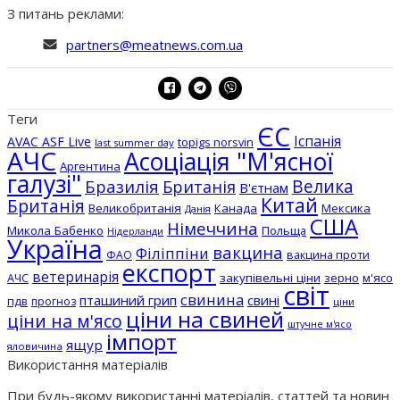
З питань реклами:
partners@meatnews.com.ua
Теги
ЄС
Іспанія
AVAC ASF Live
topigs norsvin
last summer day
АЧС
Асоціація "М'ясної
Аргентина
галузі"
Бразилія
Велика
Британія
В'єтнам
Китай
Британія
Великобританія
Канада
Мексика
Данія
США
Німеччина
Микола Бабенко
Польща
Нідерланди
Україна
вакцина
Філіппіни
вакцина проти
ФАО
експорт
ветеринарія
АЧС
закупівельні ціни
зерно
м'ясо
світ
свинина
пташиний грип
свині
пдв
прогноз
ціни
ціни на свиней
ціни на м'ясо
штучне м'ясо
імпорт
ящур
яловичина
Використання матеріалів
При будь-якому використанні матеріалів, статтей та новин