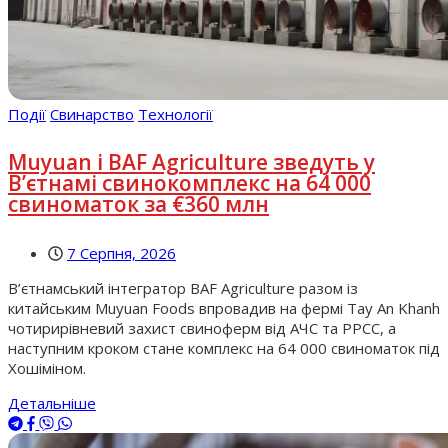
Події
Свинарство
Технології
Muyuan і BAF Agriculture зведуть у
В’єтнамі свинокомплекс на 64 000
свиноматок за €360 млн
7 Серпня, 2026
В’єтнамський інтегратор BAF Agriculture разом із
китайським Muyuan Foods впровадив на фермі Tay An Khanh
чотирирівневий захист свиноферм від АЧС та РРСС, а
наступним кроком стане комплекс на 64 000 свиноматок під
Хошіміном.
Детальніше