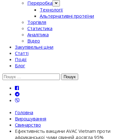
Переробка
Технології
Альтернативні протеїни
Торгівля
Статистика
Аналітика
Відео
Закупівельні ціни
Статті
Події
Блог
Шукати:
Головна
Вирощування
Свинарство
Ефективність вакцини AVAC Vietnam проти
африканської чуми свиней досягла 95%