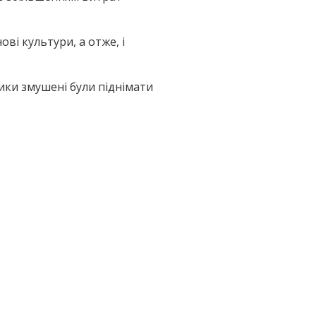
ві культури, а отже, і
ики змушені були піднімати