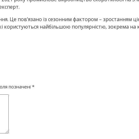
 експерт.
я. Це пов’язано із сезонним фактором – зростанням ці
 які користуються найбільшою популярністю, зокрема на к
поля позначені
*