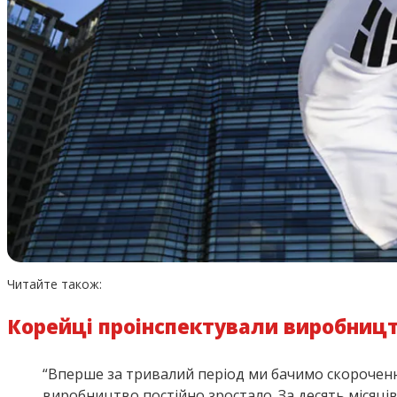
Читайте також:
Корейці проінспектували виробництв
“Вперше за тривалий період ми бачимо скорочення
виробництво постійно зростало. За десять місяц