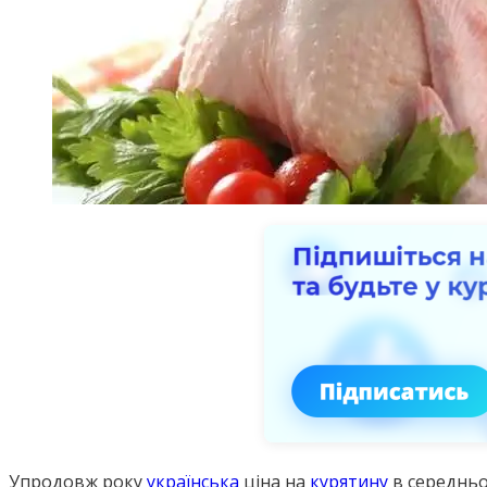
Упродовж року
українська
ціна на
курятину
в середньо