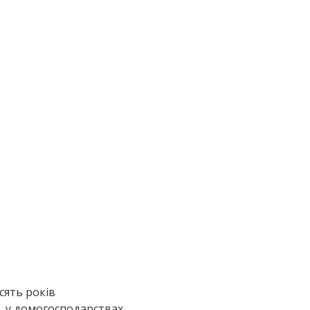
сять років
, у домогосподарствах