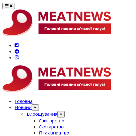
Перейти
до
вмісту
Головна
Новини
Вирощування
Свинарство
Скотарство
Птахівництво