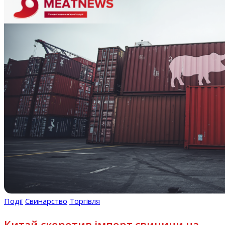
Події
Свинарство
Торгівля
Китай скоротив імпорт свинини на