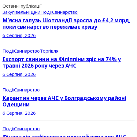
Останні публікації
Закупівельні ціни
Події
Свинарство
М’ясна галузь Шотландії зросла до £4,2 млрд,
поки свинарство переживає кризу
6 Серпня, 2026
Події
Свинарство
Торгівля
Експорт свинини на Філіппіни зріс на 74% у
травні 2026 року через АЧС
6 Серпня, 2026
Події
Свинарство
Карантин через АЧС у Болградському районі
Одещини
6 Серпня, 2026
Події
Свинарство
Фінляндія зафіксувала перший випадок АЧС