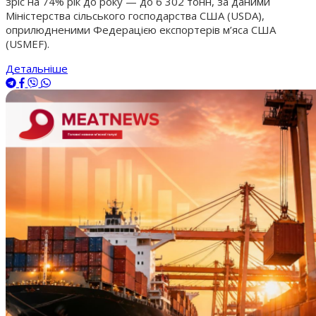
зріс на 74% рік до року — до 6 302 тонн, за даними
Міністерства сільського господарства США (USDA),
оприлюдненими Федерацією експортерів м’яса США
(USMEF).
Детальніше