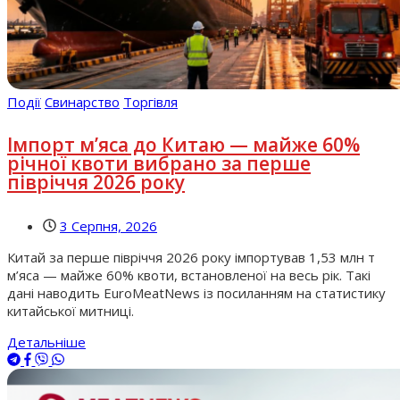
Події
Свинарство
Торгівля
Імпорт м’яса до Китаю — майже 60%
річної квоти вибрано за перше
півріччя 2026 року
3 Серпня, 2026
Китай за перше півріччя 2026 року імпортував 1,53 млн т
м’яса — майже 60% квоти, встановленої на весь рік. Такі
дані наводить EuroMeatNews із посиланням на статистику
китайської митниці.
Детальніше