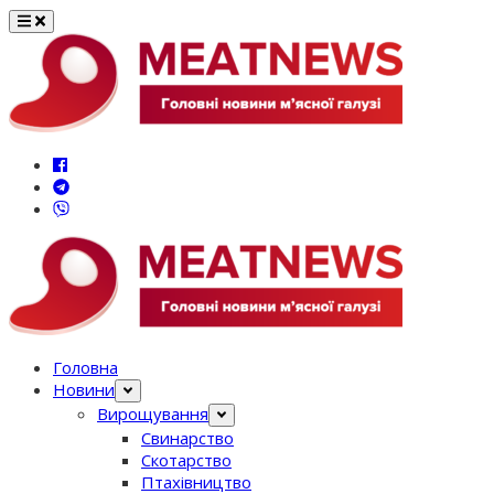
Перейти
до
вмісту
Головна
Новини
Вирощування
Свинарство
Скотарство
Птахівництво