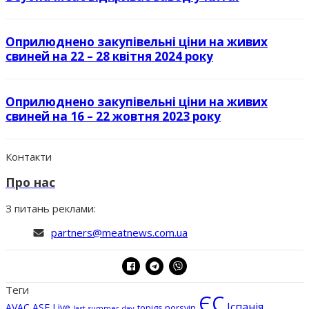
Оприлюднено закупівельні ціни на живих
свиней на 22 – 28 квітня 2024 року
Оприлюднено закупівельні ціни на живих
свиней на 16 – 22 жовтня 2023 року
Контакти
Про нас
З питань реклами:
partners@meatnews.com.ua
Теги
ЄС
Іспанія
AVAC ASF Live
topigs norsvin
last summer day