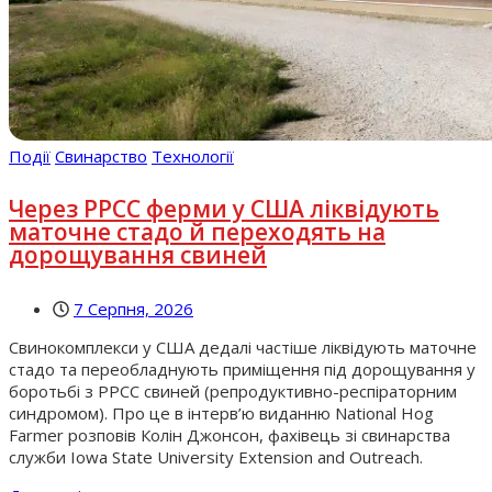
Події
Свинарство
Технології
Через РРСС ферми у США ліквідують
маточне стадо й переходять на
дорощування свиней
7 Серпня, 2026
Свинокомплекси у США дедалі частіше ліквідують маточне
стадо та переобладнують приміщення під дорощування у
боротьбі з РРСС свиней (репродуктивно-респіраторним
синдромом). Про це в інтерв’ю виданню National Hog
Farmer розповів Колін Джонсон, фахівець зі свинарства
служби Iowa State University Extension and Outreach.