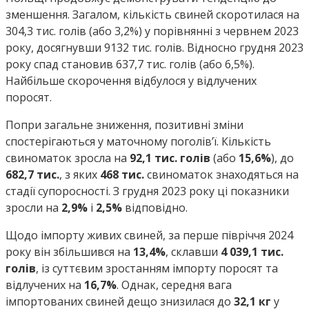
зменшення. Загалом, кількість свиней скоротилася на
304,3 тис. голів (або 3,2%) у порівнянні з червнем 2023
року, досягнувши 9132 тис. голів. Відносно грудня 2023
року спад становив 637,7 тис. голів (або 6,5%).
Найбільше скорочення відбулося у відлучених
поросят.
Попри загальне зниження, позитивні зміни
спостерігаються у маточному поголів’ї. Кількість
свиноматок зросла на
92,1 тис. голів
(або
15,6%
), до
682,7 тис.
, з яких
468 тис.
свиноматок знаходяться на
стадії супоросності. З грудня 2023 року ці показники
зросли на
2,9%
і
2,5%
відповідно.
Щодо імпорту живих свиней, за перше півріччя 2024
року він збільшився на
13,4%
, склавши
4 039,1 тис.
голів
, із суттєвим зростанням імпорту поросят та
відлучених на
16,7%
. Однак, середня вага
імпортованих свиней дещо знизилася до
32,1 кг
у