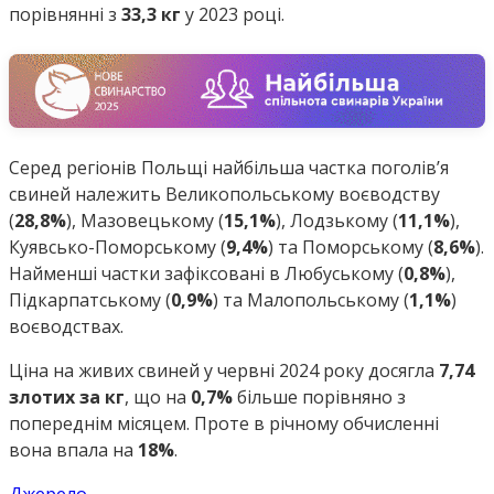
порівнянні з
33,3 кг
у 2023 році.
Серед регіонів Польщі найбільша частка поголів’я
свиней належить Великопольському воєводству
(
28,8%
), Мазовецькому (
15,1%
), Лодзькому (
11,1%
),
Куявсько-Поморському (
9,4%
) та Поморському (
8,6%
).
Найменші частки зафіксовані в Любуському (
0,8%
),
Підкарпатському (
0,9%
) та Малопольському (
1,1%
)
воєводствах.
Ціна на живих свиней у червні 2024 року досягла
7,74
злотих за кг
, що на
0,7%
більше порівняно з
попереднім місяцем. Проте в річному обчисленні
вона впала на
18%
.
Джерело