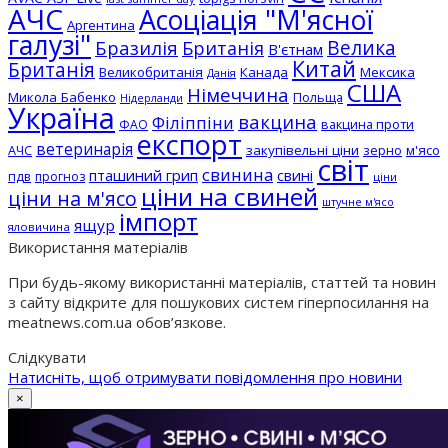
АЧС
Асоціація "М'ясної
Аргентина
галузі"
Бразилія
Велика
Британія
В'єтнам
Китай
Британія
Великобританія
Канада
Мексика
Данія
США
Німеччина
Микола Бабенко
Польща
Нідерланди
Україна
вакцина
Філіппіни
вакцина проти
ФАО
експорт
ветеринарія
АЧС
закупівельні ціни
зерно
м'ясо
світ
свинина
пташиний грип
свині
пдв
прогноз
ціни
ціни на свиней
ціни на м'ясо
штучне м'ясо
імпорт
ящур
яловичина
Використання матеріалів
При будь-якому використанні матеріалів, статтей та новин
з сайту відкрите для пошукових систем гіперпосилання на
meatnews.com.ua обов’язкове.
Слідкувати
Натисніть, щоб отримувати повідомлення про новини
×