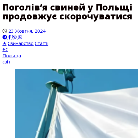
Поголів’я свиней у Польщі
продовжує скорочуватися
23 Жовтня, 2024
★
Свинарство
Статті
ЄС
Польща
світ