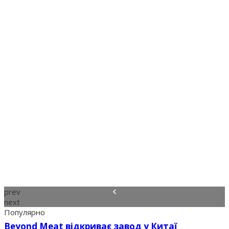
prev
next
Популярно
Beyond Meat відкриває завод у Китаї