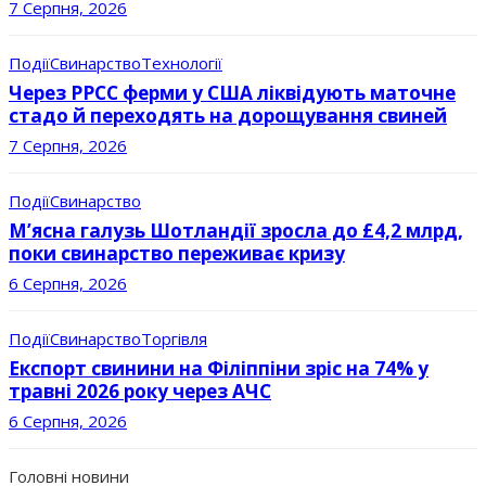
7 Серпня, 2026
Події
Свинарство
Технології
Через РРСС ферми у США ліквідують маточне
стадо й переходять на дорощування свиней
7 Серпня, 2026
Події
Свинарство
М’ясна галузь Шотландії зросла до £4,2 млрд,
поки свинарство переживає кризу
6 Серпня, 2026
Події
Свинарство
Торгівля
Експорт свинини на Філіппіни зріс на 74% у
травні 2026 року через АЧС
6 Серпня, 2026
Головні новини