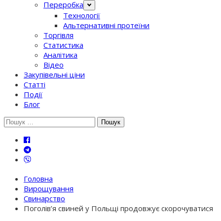
Переробка
Технології
Альтернативні протеїни
Торгівля
Статистика
Аналітика
Відео
Закупівельні ціни
Статті
Події
Блог
Шукати:
Головна
Вирощування
Свинарство
Поголів’я свиней у Польщі продовжує скорочуватися