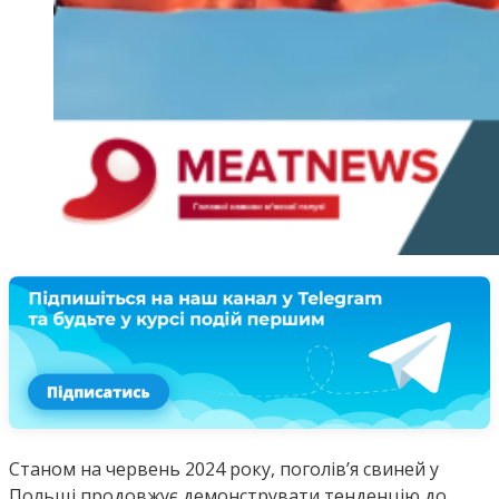
Станом на червень 2024 року, поголів’я свиней у
Польщі продовжує демонструвати тенденцію до