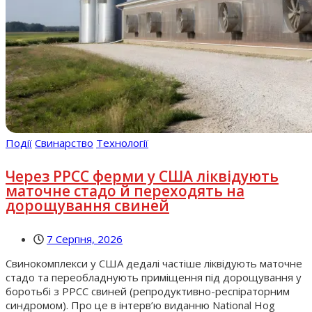
Події
Свинарство
Технології
Через РРСС ферми у США ліквідують
маточне стадо й переходять на
дорощування свиней
7 Серпня, 2026
Свинокомплекси у США дедалі частіше ліквідують маточне
стадо та переобладнують приміщення під дорощування у
боротьбі з РРСС свиней (репродуктивно-респіраторним
синдромом). Про це в інтерв’ю виданню National Hog