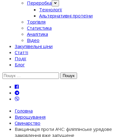
Переробка
Технології
Альтернативні протеїни
Торгівля
Статистика
Аналітика
Відео
Закупівельні ціни
Статті
Події
Блог
Шукати:
Головна
Вирощування
Свинарство
Вакцинація проти АЧС: філіппінське урядове
замовлення вже запущене