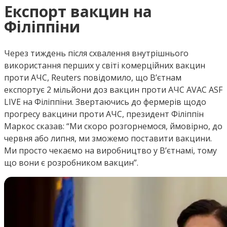
Експорт вакцин на
Філіппіни
Через тиждень після схвалення внутрішнього
використання перших у світі комерційних вакцин
проти АЧС, Reuters повідомило, що В’єтнам
експортує 2 мільйони доз вакцин проти АЧС AVAC ASF
LIVE на Філіппіни. Звертаючись до фермерів щодо
прогресу вакцини проти АЧС, президент Філіппін
Маркос сказав: “Ми скоро розгорнемося, ймовірно, до
червня або липня, ми зможемо поставити вакцини.
Ми просто чекаємо на виробництво у В’єтнамі, тому
що вони є розробником вакцин”.