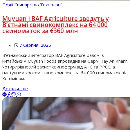
Події
Свинарство
Технології
Muyuan і BAF Agriculture зведуть у
В’єтнамі свинокомплекс на 64 000
свиноматок за €360 млн
7 Серпня, 2026
В’єтнамський інтегратор BAF Agriculture разом із
китайським Muyuan Foods впровадив на фермі Tay An Khanh
чотирирівневий захист свиноферм від АЧС та РРСС, а
наступним кроком стане комплекс на 64 000 свиноматок під
Хошіміном.
Детальніше