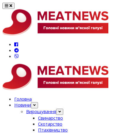
Перейти
до
вмісту
Головна
Новини
Вирощування
Свинарство
Скотарство
Птахівництво