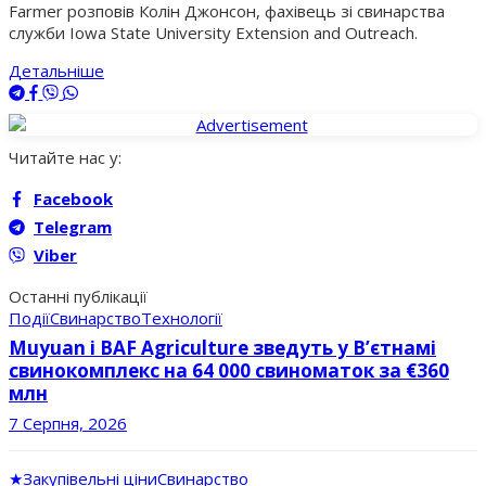
Farmer розповів Колін Джонсон, фахівець зі свинарства
служби Iowa State University Extension and Outreach.
Детальніше
Читайте нас у:
Facebook
Telegram
Viber
Останні публікації
Події
Свинарство
Технології
Muyuan і BAF Agriculture зведуть у В’єтнамі
свинокомплекс на 64 000 свиноматок за €360
млн
7 Серпня, 2026
★
Закупівельні ціни
Свинарство