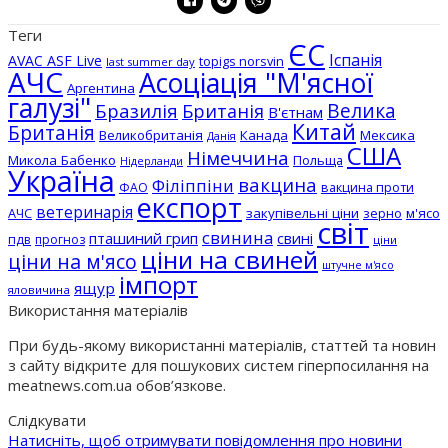
Теги
ЄС
Іспанія
AVAC ASF Live
topigs norsvin
last summer day
АЧС
Асоціація "М'ясної
Аргентина
галузі"
Бразилія
Велика
Британія
В'єтнам
Китай
Британія
Великобританія
Канада
Мексика
Данія
США
Німеччина
Микола Бабенко
Польща
Нідерланди
Україна
вакцина
Філіппіни
вакцина проти
ФАО
експорт
ветеринарія
АЧС
закупівельні ціни
зерно
м'ясо
світ
свинина
пташиний грип
свині
пдв
прогноз
ціни
ціни на свиней
ціни на м'ясо
штучне м'ясо
імпорт
ящур
яловичина
Використання матеріалів
При будь-якому використанні матеріалів, статтей та новин
з сайту відкрите для пошукових систем гіперпосилання на
meatnews.com.ua обов’язкове.
Слідкувати
Натисніть, щоб отримувати повідомлення про новини