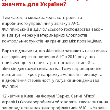
значить для України?
Тим часом, в межах заходів контролю та
виробничого управління у зв’язку з АЧС,
Філіппінський відділ сільського господарства також
активізує мережу ветеринарних блокпостів і
контрольних пунктів на границях між провінціями.
Варто відзначити, що Філіппіни зазнають негативних
наслідків через поширення АЧС з 2019 року, що
призвело до суттєвих втрат поголів’я свиней та
збитків для галузі свинарства. Тому впровадження
вакцинації – крок у напрямку зменшення ризику та
відновлення стабільності у галузі свиновідництва
Філіппін.
12 квітня в Києві на Форумі “Зерно. Свині. Мʼясо”
аграрії і мʼясопереробники обговорять також питання
запровадження вакцинопрофілактики АЧС і в Україні