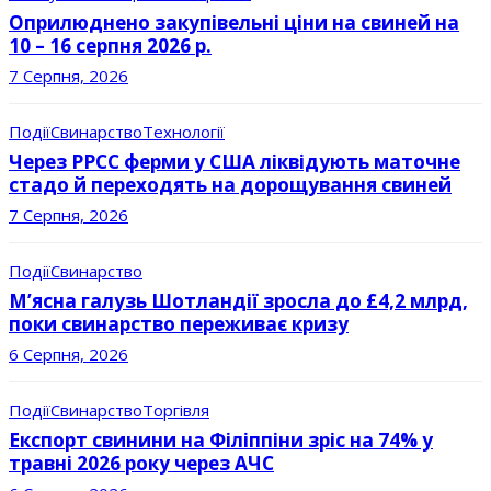
Оприлюднено закупівельні ціни на свиней на
10 – 16 серпня 2026 р.
7 Серпня, 2026
Події
Свинарство
Технології
Через РРСС ферми у США ліквідують маточне
стадо й переходять на дорощування свиней
7 Серпня, 2026
Події
Свинарство
М’ясна галузь Шотландії зросла до £4,2 млрд,
поки свинарство переживає кризу
6 Серпня, 2026
Події
Свинарство
Торгівля
Експорт свинини на Філіппіни зріс на 74% у
травні 2026 року через АЧС