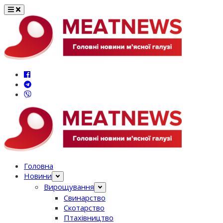
Перейти
до
вмісту
Головна
Новини
Вирощування
Свинарство
Скотарство
Птахівництво