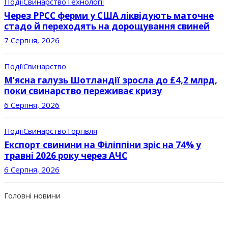
Події
Свинарство
Технології
Через РРСС ферми у США ліквідують маточне
стадо й переходять на дорощування свиней
7 Серпня, 2026
Події
Свинарство
М’ясна галузь Шотландії зросла до £4,2 млрд,
поки свинарство переживає кризу
6 Серпня, 2026
Події
Свинарство
Торгівля
Експорт свинини на Філіппіни зріс на 74% у
травні 2026 року через АЧС
6 Серпня, 2026
Головні новини