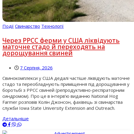
Події
Свинарство
Технології
Через РРСС ферми у США ліквідують
маточне стадо й переходять на
дорощування свиней
7 Серпня, 2026
Свинокомплекси у США дедалі частіше ліквідують маточне
стадо та переобладнують приміщення під дорощування у
боротьбі з РРСС свиней (репродуктивно-респіраторним
синдромом). Про це в інтерв’ю виданню National Hog
Farmer розповів Колін Джонсон, фахівець зі свинарства
служби Iowa State University Extension and Outreach.
Детальніше