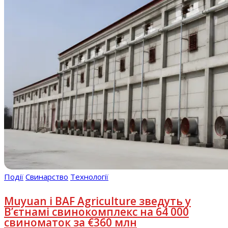
Події
Свинарство
Технології
Muyuan і BAF Agriculture зведуть у
В’єтнамі свинокомплекс на 64 000
свиноматок за €360 млн