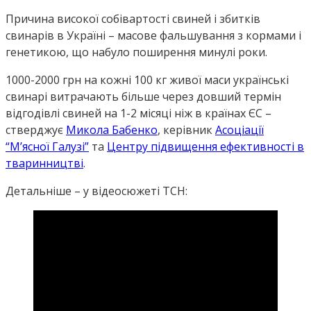
Причина високої собівартості свиней і збитків
свинарів в Україні – масове фальшування з кормами і
генетикою, що набуло поширення минулі роки.
1000-2000 грн на кожні 100 кг живої маси українські
свинарі витрачають більше через довший термін
відгодівлі свиней на 1-2 місяці ніж в країнах ЄС –
стверджує
Микола Бабенко
, керівник
Асоціації
“М’ясної Галузі”
та
Центру підвищення ефективності в
тваринництві
.
Детальніше – у відеосюжеті ТСН: