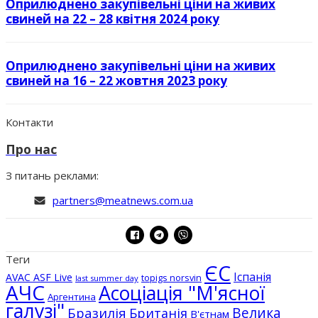
Оприлюднено закупівельні ціни на живих
свиней на 22 – 28 квітня 2024 року
Оприлюднено закупівельні ціни на живих
свиней на 16 – 22 жовтня 2023 року
Контакти
Про нас
З питань реклами:
partners@meatnews.com.ua
Теги
ЄС
Іспанія
AVAC ASF Live
topigs norsvin
last summer day
АЧС
Асоціація "М'ясної
Аргентина
галузі"
Бразилія
Велика
Британія
В'єтнам