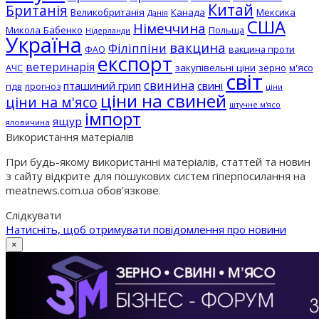
Китай
Британія
Великобританія
Канада
Мексика
Данія
США
Німеччина
Микола Бабенко
Польща
Нідерланди
Україна
вакцина
Філіппіни
вакцина проти
ФАО
експорт
ветеринарія
АЧС
закупівельні ціни
зерно
м'ясо
світ
свинина
пташиний грип
свині
пдв
прогноз
ціни
ціни на свиней
ціни на м'ясо
штучне м'ясо
імпорт
ящур
яловичина
Використання матеріалів
При будь-якому використанні матеріалів, статтей та новин
з сайту відкрите для пошукових систем гіперпосилання на
meatnews.com.ua обов’язкове.
Слідкувати
Натисніть, щоб отримувати повідомлення про новини
×