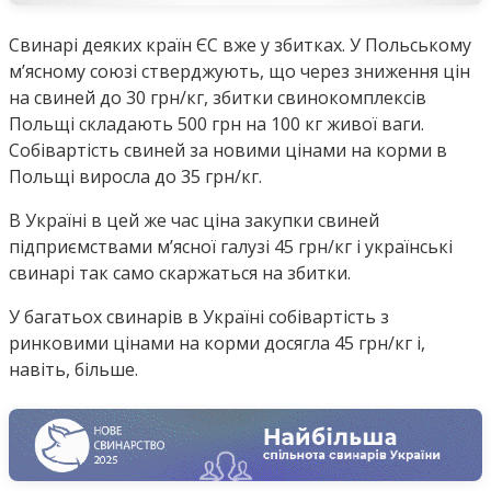
Свинарі деяких країн ЄС вже у збитках. У Польському
мʼясному союзі стверджують, що через зниження цін
на свиней до 30 грн/кг, збитки свинокомплексів
Польщі складають 500 грн на 100 кг живої ваги.
Собівартість свиней за новими цінами на корми в
Польщі виросла до 35 грн/кг.
В Україні в цей же час ціна закупки свиней
підприємствами мʼясної галузі 45 грн/кг і українські
свинарі так само скаржаться на збитки.
У багатьох свинарів в Україні собівартість з
ринковими цінами на корми досягла 45 грн/кг і,
навіть, більше.