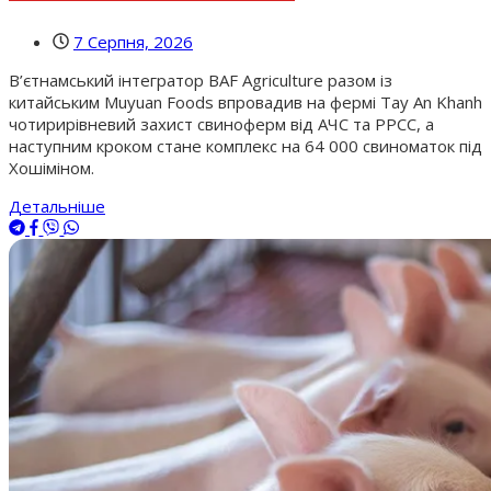
7 Серпня, 2026
В’єтнамський інтегратор BAF Agriculture разом із
китайським Muyuan Foods впровадив на фермі Tay An Khanh
чотирирівневий захист свиноферм від АЧС та РРСС, а
наступним кроком стане комплекс на 64 000 свиноматок під
Хошіміном.
Детальніше