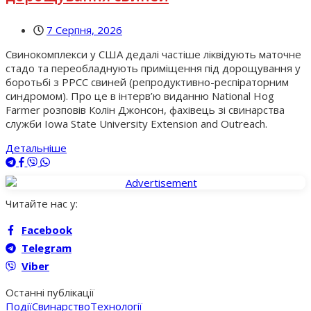
7 Серпня, 2026
Свинокомплекси у США дедалі частіше ліквідують маточне
стадо та переобладнують приміщення під дорощування у
боротьбі з РРСС свиней (репродуктивно-респіраторним
синдромом). Про це в інтерв’ю виданню National Hog
Farmer розповів Колін Джонсон, фахівець зі свинарства
служби Iowa State University Extension and Outreach.
Детальніше
Читайте нас у:
Facebook
Telegram
Viber
Останні публікації
Події
Свинарство
Технології