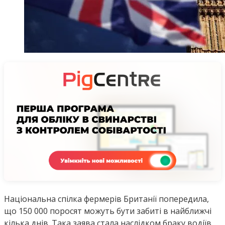
Національна спілка фермерів Британії попередила,
що 150 000 поросят можуть бути забиті в найближчі
кілька днів. Така заява стала наслідком браку водіїв