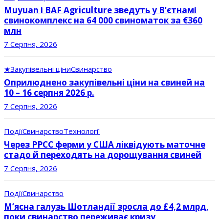
Muyuan і BAF Agriculture зведуть у В’єтнамі
свинокомплекс на 64 000 свиноматок за €360
млн
7 Серпня, 2026
★
Закупівельні ціни
Свинарство
Оприлюднено закупівельні ціни на свиней на
10 – 16 серпня 2026 р.
7 Серпня, 2026
Події
Свинарство
Технології
Через РРСС ферми у США ліквідують маточне
стадо й переходять на дорощування свиней
7 Серпня, 2026
Події
Свинарство
М’ясна галузь Шотландії зросла до £4,2 млрд,
поки свинарство переживає кризу