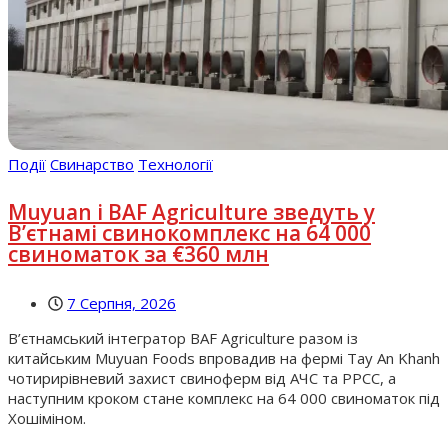
Події
Свинарство
Технології
Muyuan і BAF Agriculture зведуть у
В’єтнамі свинокомплекс на 64 000
свиноматок за €360 млн
7 Серпня, 2026
В’єтнамський інтегратор BAF Agriculture разом із
китайським Muyuan Foods впровадив на фермі Tay An Khanh
чотирирівневий захист свиноферм від АЧС та РРСС, а
наступним кроком стане комплекс на 64 000 свиноматок під
Хошіміном.