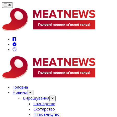
Перейти
до
вмісту
Головна
Новини
Вирощування
Свинарство
Скотарство
Птахівництво