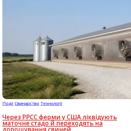
Події
Свинарство
Технології
Через РРСС ферми у США ліквідують
маточне стадо й переходять на
дорощування свиней