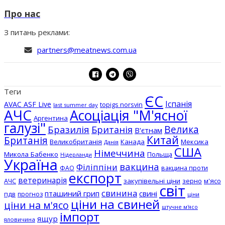
Про нас
З питань реклами:
partners@meatnews.com.ua
Теги
ЄС
Іспанія
AVAC ASF Live
topigs norsvin
last summer day
АЧС
Асоціація "М'ясної
Аргентина
галузі"
Бразилія
Велика
Британія
В'єтнам
Китай
Британія
Великобританія
Канада
Мексика
Данія
США
Німеччина
Микола Бабенко
Польща
Нідерланди
Україна
вакцина
Філіппіни
вакцина проти
ФАО
експорт
ветеринарія
АЧС
закупівельні ціни
зерно
м'ясо
світ
свинина
пташиний грип
свині
пдв
прогноз
ціни
ціни на свиней
ціни на м'ясо
штучне м'ясо
імпорт
ящур
яловичина