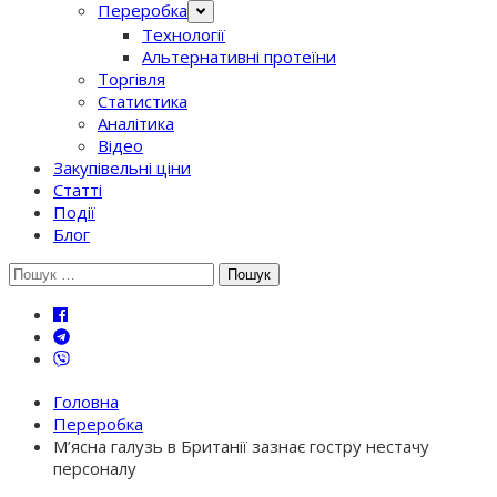
Переробка
Технології
Альтернативні протеїни
Торгівля
Статистика
Аналітика
Відео
Закупівельні ціни
Статті
Події
Блог
Шукати:
Головна
Переробка
М’ясна галузь в Британії зазнає гостру нестачу
персоналу