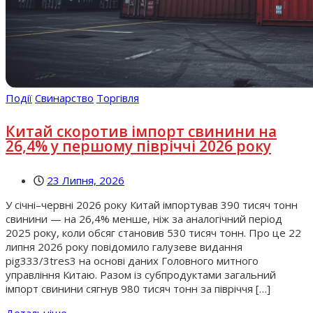
Події
Свинарство
Торгівля
Китай скоротив імпорт свинини на
26,4% у першому півріччі 2026 року
23 Липня, 2026
У січні–червні 2026 року Китай імпортував 390 тисяч тонн
свинини — на 26,4% менше, ніж за аналогічний період
2025 року, коли обсяг становив 530 тисяч тонн. Про це 22
липня 2026 року повідомило галузеве видання
pig333/3tres3 на основі даних Головного митного
управління Китаю. Разом із субпродуктами загальний
імпорт свинини сягнув 980 тисяч тонн за півріччя […]
Детальніше