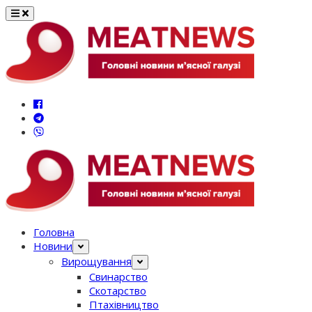
Перейти
до
вмісту
Головна
Новини
Вирощування
Свинарство
Скотарство
Птахівництво