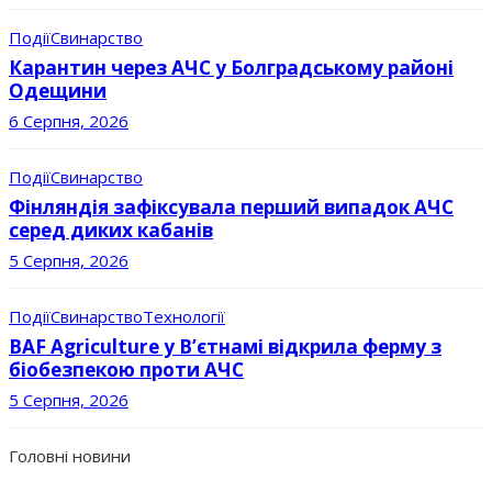
Події
Свинарство
Карантин через АЧС у Болградському районі
Одещини
6 Серпня, 2026
Події
Свинарство
Фінляндія зафіксувала перший випадок АЧС
серед диких кабанів
5 Серпня, 2026
Події
Свинарство
Технології
BAF Agriculture у В’єтнамі відкрила ферму з
біобезпекою проти АЧС
5 Серпня, 2026
Головні новини