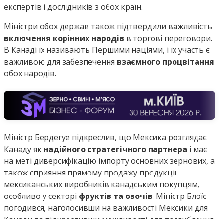
експертів і дослідників з обох країн.
Міністри обох держав також підтвердили важливість
включення корінних народів
в торгові переговори.
В Канаді їх називають Першими націями, і їх участь є
важливою для забезпечення
взаємного процвітання
обох народів.
Міністр Бердегуе підкреслив, що Мексика розглядає
Канаду як
надійного стратегічного партнера
і має
на меті диверсифікацію імпорту основних зернових, а
також сприяння прямому продажу продукції
мексиканських виробників канадським покупцям,
особливо у секторі
фруктів та овочів
. Міністр Блоїс
погодився, наголосивши на важливості Мексики для