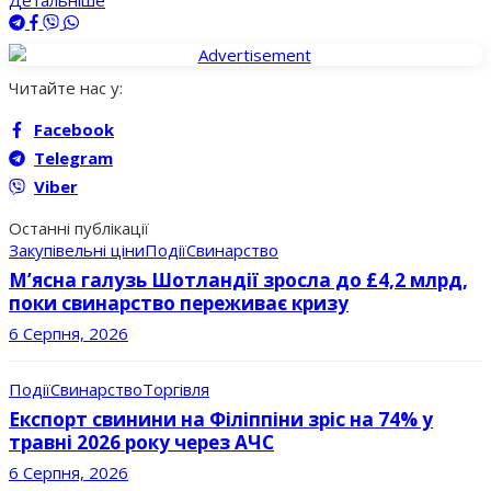
Читайте нас у:
Facebook
Telegram
Viber
Останні публікації
Закупівельні ціни
Події
Свинарство
М’ясна галузь Шотландії зросла до £4,2 млрд,
поки свинарство переживає кризу
6 Серпня, 2026
Події
Свинарство
Торгівля
Експорт свинини на Філіппіни зріс на 74% у
травні 2026 року через АЧС
6 Серпня, 2026