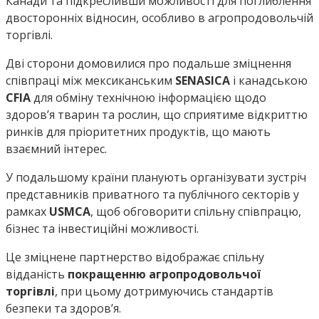
Канади та підкресливши можливості для поглиблення
двосторонніх відносин, особливо в агропродовольчій
торгівлі.
Дві сторони домовилися про подальше зміцнення
співпраці між мексиканським
SENASICA
і канадською
CFIA
для обміну технічною інформацією щодо
здоров’я тварин та рослин, що сприятиме відкриттю
ринків для пріоритетних продуктів, що мають
взаємний інтерес.
У подальшому країни планують організувати зустріч
представників приватного та публічного секторів у
рамках
USMCA
, щоб обговорити спільну співпрацю,
бізнес та інвестиційні можливості.
Це зміцнене партнерство відображає спільну
відданість
покращенню агропродовольчої
торгівлі
, при цьому дотримуючись стандартів
безпеки та здоров’я.