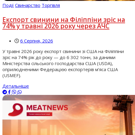
Події
Свинарство
Торгівля
Експорт свинини на Філіппіни зріс на
74% у травні 2026 року через АЧС
6 Серпня, 2026
У травні 2026 року експорт свинини зі США на Філіппіни
зріс на 74% рік до року — до 6 302 тонн, за даними
Міністерства сільського господарства США (USDA),
оприлюдненими Федерацією експортерів м’яса США
(USMEF).
Детальніше