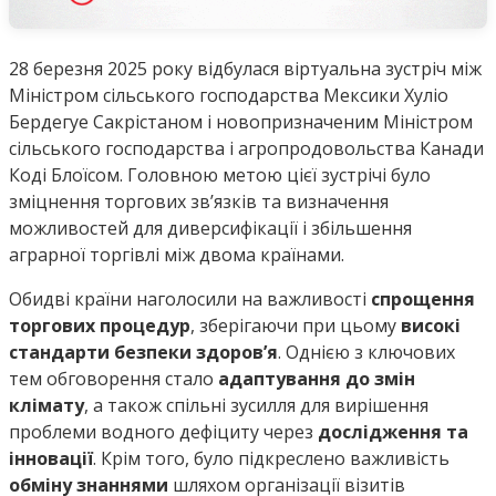
28 березня 2025 року відбулася віртуальна зустріч між
Міністром сільського господарства Мексики Хуліо
Бердегуе Сакрістаном і новопризначеним Міністром
сільського господарства і агропродовольства Канади
Коді Блоїсом. Головною метою цієї зустрічі було
зміцнення торгових зв’язків та визначення
можливостей для диверсифікації і збільшення
аграрної торгівлі між двома країнами.
Обидві країни наголосили на важливості
спрощення
торгових процедур
, зберігаючи при цьому
високі
стандарти безпеки здоров’я
. Однією з ключових
тем обговорення стало
адаптування до змін
клімату
, а також спільні зусилля для вирішення
проблеми водного дефіциту через
дослідження та
інновації
. Крім того, було підкреслено важливість
обміну знаннями
шляхом організації візитів