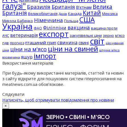
Аргентина
галузі"
Бразилія
Велика
Британія
В'єтнам
Китай
Британія
Великобританія
Канада
Мексика
Данія
США
Німеччина
Микола Бабенко
Польща
Україна
вакцина
Філіппіни
вакцина проти
ФАО
експорт
ветеринарія
АЧС
закупівельні ціни
зерно
м'ясо
світ
свинина
пташиний грип
свині
пдв
прогноз
харчування
ціни на свиней
ціни на м'ясо
ціни
штучне м'ясо
імпорт
ящур
яловичина
Використання матеріалів
При будь-якому використанні матеріалів, статтей та новин
з сайту відкрите для пошукових систем гіперпосилання на
meatnews.com.ua обов’язкове.
Слідкувати
Натисніть, щоб отримувати повідомлення про новини
×