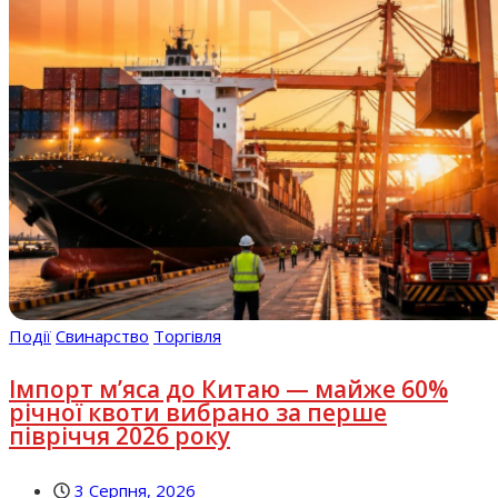
Події
Свинарство
Торгівля
Імпорт м’яса до Китаю — майже 60%
річної квоти вибрано за перше
півріччя 2026 року
3 Серпня, 2026