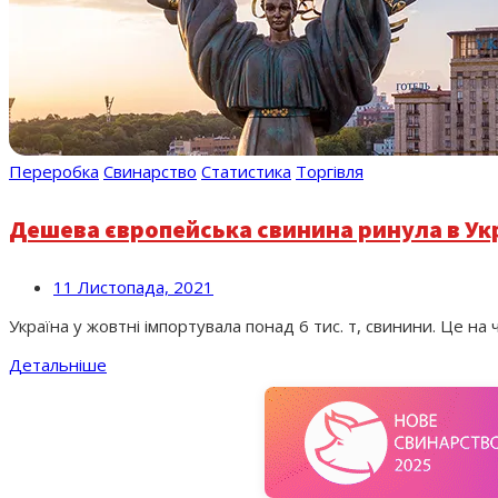
Переробка
Свинарство
Статистика
Торгівля
Дешева європейська свинина ринула в Ук
11 Листопада, 2021
Україна у жовтні імпортувала понад 6 тис. т, свинини. Це н
Детальніше