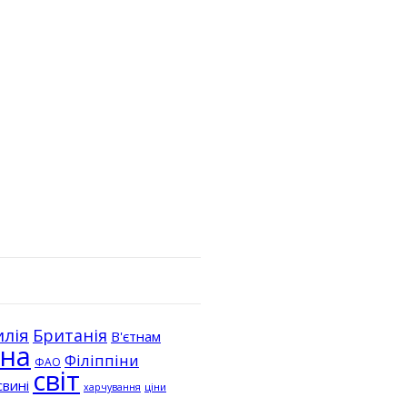
илія
Британія
В'єтнам
їна
Філіппіни
ФАО
світ
свині
ціни
харчування