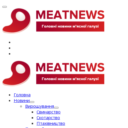
Перейти
до
вмісту
Головна
Новини
Вирощування
Свинарство
Скотарство
Птахівництво