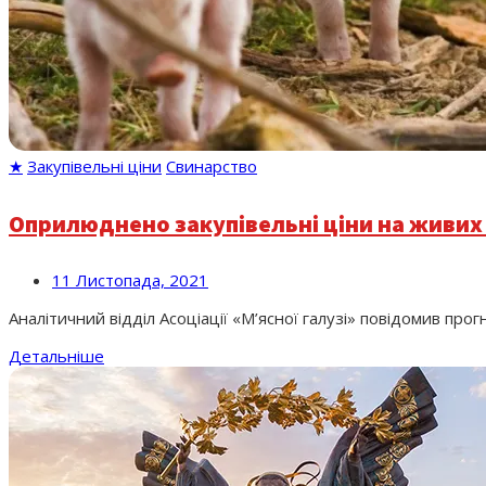
★
Закупівельні ціни
Свинарство
Оприлюднено закупівельні ціни на живих 
11 Листопада, 2021
Аналітичний відділ Асоціації «М’ясної галузі» повідомив про
Детальніше