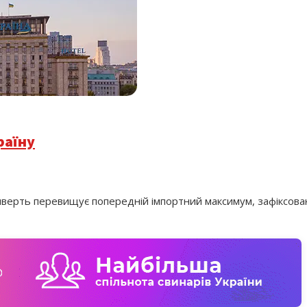
раїну
а чверть перевищує попередній імпортний максимум, зафіксован