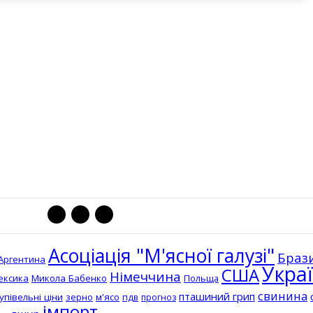
Асоціація "М'ясної галузі"
Браз
Аргентина
Укра
США
Німеччина
ексика
Микола Бабенко
Польща
свинина
пташиний грип
упівельні ціни
зерно
м'ясо
пдв
прогноз
імпорт