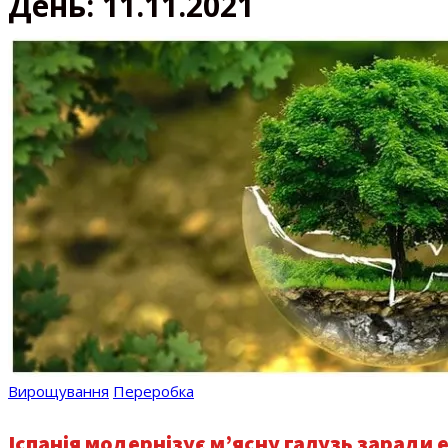
День:
11.11.2021
Вирощування
Переробка
Іспанія модернізує м’ясну галузь заради 