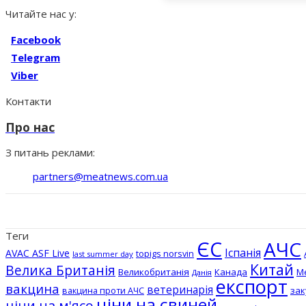
Читайте нас у:
Facebook
Telegram
Viber
Контакти
Про нас
З питань реклами:
partners@meatnews.com.ua
Теги
ЄС
АЧС
Іспанія
AVAC ASF Live
topigs norsvin
last summer day
Китай
Велика Британія
Великобританія
Канада
М
Данія
експорт
вакцина
ветеринарія
вакцина проти АЧС
зак
ціни на свиней
ціни на м'ясо