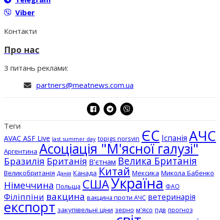
Viber
Контакти
Про нас
З питань реклами:
partners@meatnews.com.ua
Теги
ЄС
АЧС
Іспанія
AVAC ASF Live
topigs norsvin
last summer day
Асоціація "М'ясної галузі"
Аргентина
Бразилія
Велика Британія
Британія
В'єтнам
Китай
Великобританія
Канада
Мексика
Микола Бабенко
Данія
Україна
США
Німеччина
Польща
ФАО
вакцина
Філіппіни
ветеринарія
вакцина проти АЧС
експорт
закупівельні ціни
зерно
м'ясо
пдв
прогноз