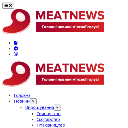
Перейти
до
вмісту
Головна
Новини
Вирощування
Свинарство
Скотарство
Птахівництво