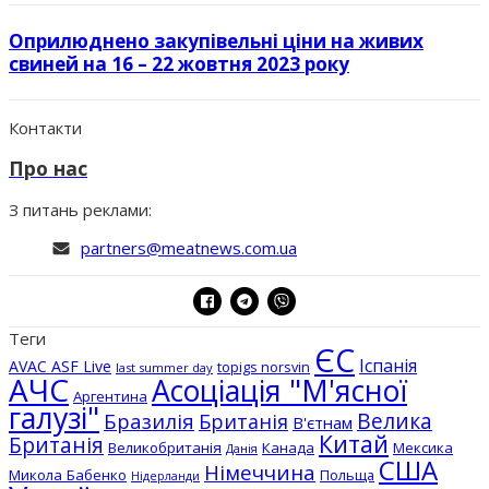
Оприлюднено закупівельні ціни на живих
свиней на 16 – 22 жовтня 2023 року
Контакти
Про нас
З питань реклами:
partners@meatnews.com.ua
Теги
ЄС
Іспанія
AVAC ASF Live
topigs norsvin
last summer day
АЧС
Асоціація "М'ясної
Аргентина
галузі"
Бразилія
Велика
Британія
В'єтнам
Китай
Британія
Великобританія
Канада
Мексика
Данія
США
Німеччина
Микола Бабенко
Польща
Нідерланди