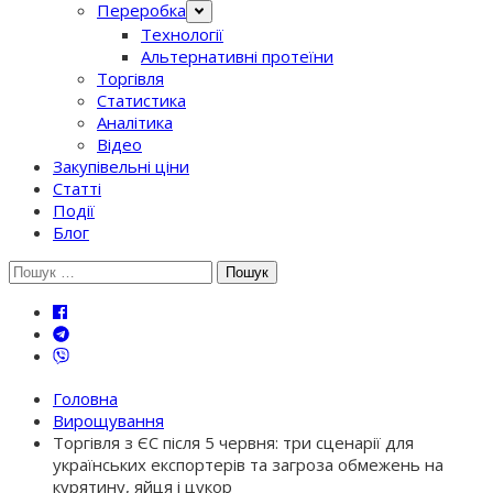
Переробка
Технології
Альтернативні протеїни
Торгівля
Статистика
Аналітика
Відео
Закупівельні ціни
Статті
Події
Блог
Шукати:
Головна
Вирощування
Торгівля з ЄС після 5 червня: три сценарії для
українських експортерів та загроза обмежень на
курятину, яйця і цукор