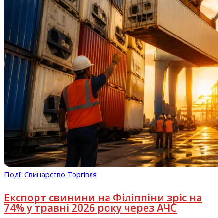
Події
Свинарство
Торгівля
Експорт свинини на Філіппіни зріс на
74% у травні 2026 року через АЧС