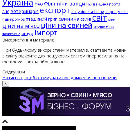
Україна
вакцина
Філіппіни
вакцина проти
ФАО
експорт
ветеринарія
АЧС
закупівельні ціни
зерно
м'ясо
світ
свинина
пташиний грип
свині
пдв
прогноз
ціни
ціни на свиней
ціни на м'ясо
штучне м'ясо
імпорт
ящур
яловичина
Використання матеріалів
При будь-якому використанні матеріалів, статтей та новин
з сайту відкрите для пошукових систем гіперпосилання на
meatnews.com.ua обов’язкове.
Слідкувати
Натисніть, щоб отримувати повідомлення про новини
×