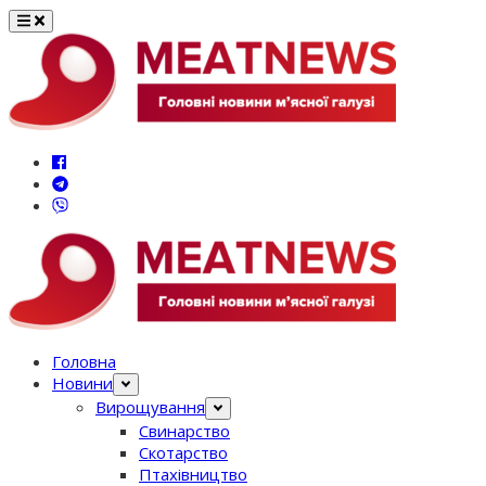
Перейти
до
вмісту
Головна
Новини
Вирощування
Свинарство
Скотарство
Птахівництво