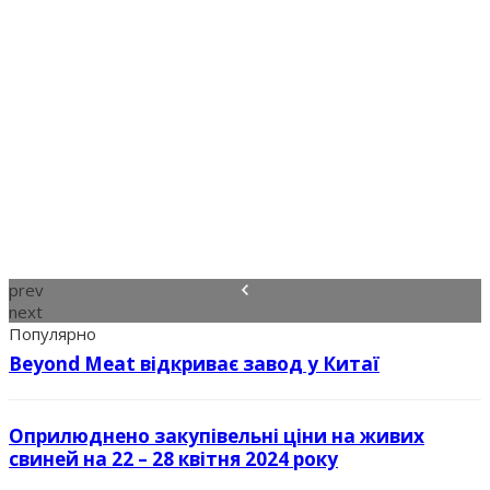
prev
next
Популярно
Beyond Meat відкриває завод у Китаї
Оприлюднено закупівельні ціни на живих
свиней на 22 – 28 квітня 2024 року