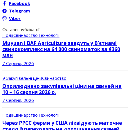
Facebook
Telegram
Viber
Останні публікації
Події
Свинарство
Технології
Muyuan і BAF Agriculture зведуть у В’єтнамі
свинокомплекс на 64 000 свиноматок за €360
млн
7 Серпня, 2026
★
Закупівельні ціни
Свинарство
Оприлюднено закупівельні ціни на свиней на
10 – 16 серпня 2026 р.
7 Серпня, 2026
Події
Свинарство
Технології
Через РРСС ферми у США ліквідують маточне
стадо й переходять на дорощування свиней