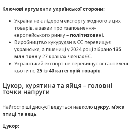
Ключові аргументи української сторони:
Україна не є лідером експорту жодного з цих
товарів, а заяви про «заповнення»
європейського ринку –
політизовані
.
Виробництво кукурудзи в ЄС перевищує
українське, а пшениці у 2024 році зібрано
135
млн тонн
у 27 країнах-членах ЄС.
Український експорт не перевищує встановлені
квоти по
25 із 40 категорій товарів
.
Цукор, курятина та яйця – головні
точки напруги
Найгостріші дискусії ведуться навколо
цукру, м’яса
птиці та яєць
.
Цукор: