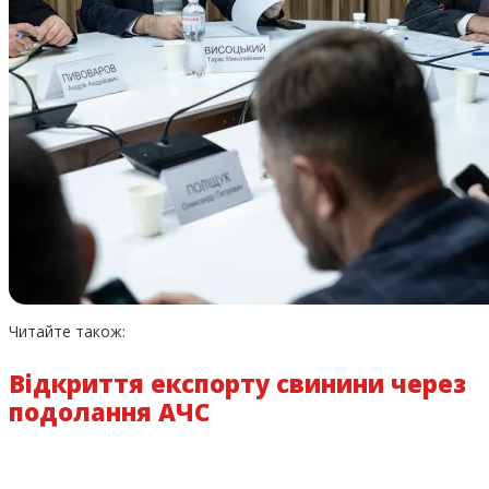
Читайте також:
Відкриття експорту свинини через
подолання АЧС