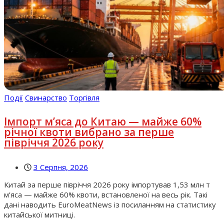
Події
Свинарство
Торгівля
Імпорт м’яса до Китаю — майже 60%
річної квоти вибрано за перше
півріччя 2026 року
3 Серпня, 2026
Китай за перше півріччя 2026 року імпортував 1,53 млн т
м’яса — майже 60% квоти, встановленої на весь рік. Такі
дані наводить EuroMeatNews із посиланням на статистику
китайської митниці.