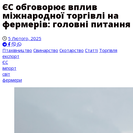
ЄС обговорює вплив
міжнародної торгівлі на
фермерів: головні питання
5 Лютого, 2025
Птахівництво
Свинарство
Скотарство
Статті
Торгівля
експорт
ЄС
імпорт
світ
фермери