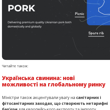
Читайте також:
Українська свинина: нові
можливості на глобальному ринку
Міністри також акцентували увагу на
санітарних і
фітосанітарних заходах, що створюють нетарифні
бар’єри
для європейського експорту та імпорту.