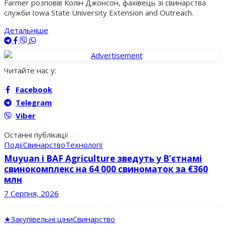
Farmer розповів Колін Джонсон, фахівець зі свинарства
служби Iowa State University Extension and Outreach.
Детальніше
Читайте нас у:
Facebook
Telegram
Viber
Останні публікації
Події
Свинарство
Технології
Muyuan і BAF Agriculture зведуть у В’єтнамі
свинокомплекс на 64 000 свиноматок за €360
млн
7 Серпня, 2026
★
Закупівельні ціни
Свинарство