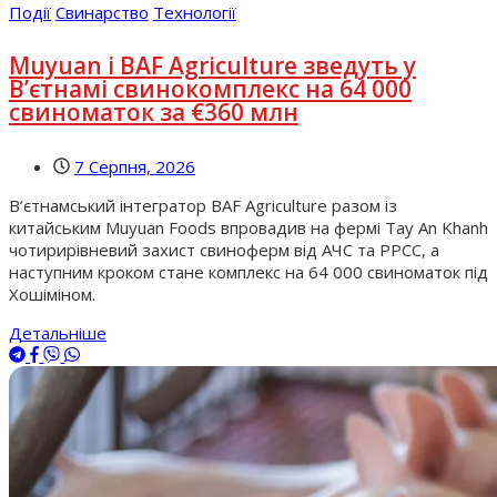
Події
Свинарство
Технології
Muyuan і BAF Agriculture зведуть у
В’єтнамі свинокомплекс на 64 000
свиноматок за €360 млн
7 Серпня, 2026
В’єтнамський інтегратор BAF Agriculture разом із
китайським Muyuan Foods впровадив на фермі Tay An Khanh
чотирирівневий захист свиноферм від АЧС та РРСС, а
наступним кроком стане комплекс на 64 000 свиноматок під
Хошіміном.
Детальніше