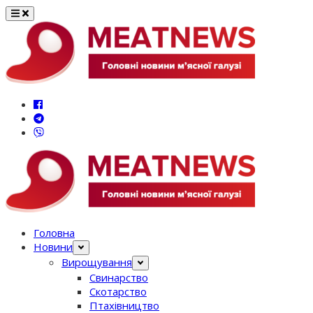
Перейти
до
вмісту
Головна
Новини
Вирощування
Свинарство
Скотарство
Птахівництво