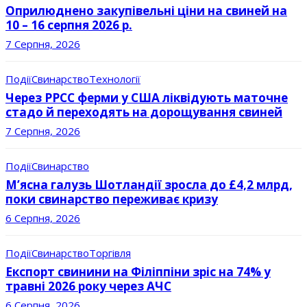
Оприлюднено закупівельні ціни на свиней на
10 – 16 серпня 2026 р.
7 Серпня, 2026
Події
Свинарство
Технології
Через РРСС ферми у США ліквідують маточне
стадо й переходять на дорощування свиней
7 Серпня, 2026
Події
Свинарство
М’ясна галузь Шотландії зросла до £4,2 млрд,
поки свинарство переживає кризу
6 Серпня, 2026
Події
Свинарство
Торгівля
Експорт свинини на Філіппіни зріс на 74% у
травні 2026 року через АЧС
6 Серпня, 2026