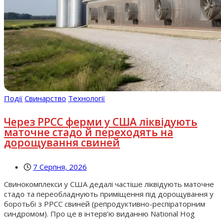
Події
Свинарство
Технології
Через РРСС ферми у США ліквідують
маточне стадо й переходять на
дорощування свиней
7 Серпня, 2026
Свинокомплекси у США дедалі частіше ліквідують маточне
стадо та переобладнують приміщення під дорощування у
боротьбі з РРСС свиней (репродуктивно-респіраторним
синдромом). Про це в інтерв’ю виданню National Hog