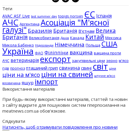
Теги
ЄС
Іспанія
AVAC ASF Live
topigs norsvin
last summer day
АЧС
Асоціація "М'ясної
Аргентина
галузі"
Бразилія
Велика
Британія
В'єтнам
Китай
Британія
Великобританія
Канада
Мексика
Данія
США
Німеччина
Микола Бабенко
Польща
Нідерланди
Україна
вакцина
Філіппіни
вакцина проти
ФАО
експорт
ветеринарія
АЧС
закупівельні ціни
зерно
м'ясо
світ
свинина
пташиний грип
свині
пдв
прогноз
ціни
ціни на свиней
ціни на м'ясо
штучне м'ясо
імпорт
ящур
яловичина
Використання матеріалів
При будь-якому використанні матеріалів, статтей та новин
з сайту відкрите для пошукових систем гіперпосилання на
meatnews.com.ua обов’язкове.
Слідкувати
Натисніть, щоб отримувати повідомлення про новини