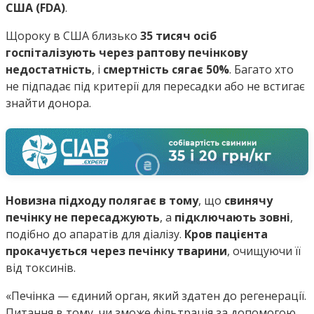
США (FDA)
.
Щороку в США близько
35 тисяч осіб
госпіталізують через раптову печінкову
недостатність
, і
смертність сягає 50%
. Багато хто
не підпадає під критерії для пересадки або не встигає
знайти донора.
Новизна підходу полягає в тому
, що
свинячу
печінку не пересаджують
, а
підключають зовні
,
подібно до апаратів для діалізу.
Кров пацієнта
прокачується через печінку тварини
, очищуючи її
від токсинів.
«Печінка — єдиний орган, який здатен до регенерації.
Питання в тому, чи зможе фільтрація за допомогою