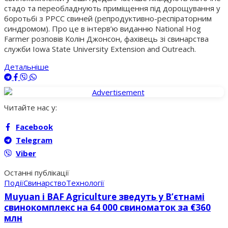
стадо та переобладнують приміщення під дорощування у
боротьбі з РРСС свиней (репродуктивно-респіраторним
синдромом). Про це в інтерв’ю виданню National Hog
Farmer розповів Колін Джонсон, фахівець зі свинарства
служби Iowa State University Extension and Outreach.
Детальніше
Читайте нас у:
Facebook
Telegram
Viber
Останні публікації
Події
Свинарство
Технології
Muyuan і BAF Agriculture зведуть у В’єтнамі
свинокомплекс на 64 000 свиноматок за €360
млн