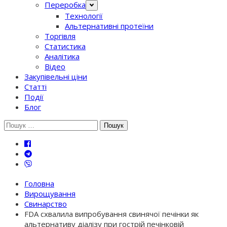
Переробка
Технології
Альтернативні протеїни
Торгівля
Статистика
Аналітика
Відео
Закупівельні ціни
Статті
Події
Блог
Шукати:
Головна
Вирощування
Свинарство
FDA схвалила випробування свинячої печінки як
альтернативу діалізу при гострій печінковій