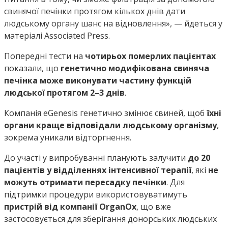
свинячої печінки протягом кількох днів дати
людському органу шанс на відновлення», — йдеться у
матеріалі Associated Press.
Попередні тести на
чотирьох померлих пацієнтах
показали, що
генетично модифікована свиняча
печінка може виконувати частину функцій
людської протягом 2–3 днів
.
Компанія eGenesis генетично змінює свиней, щоб
їхні
органи краще відповідали людському організму
,
зокрема уникали відторгнення.
До участі у випробуванні планують залучити
до 20
пацієнтів у відділеннях інтенсивної терапії
, які
не
можуть отримати пересадку печінки
. Для
підтримки процедури використовуватимуть
пристрій від компанії OrganOx
, що вже
застосовується для зберігання донорських людських