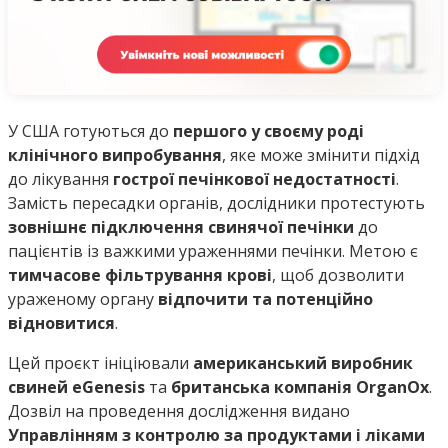
У США готуються до
першого у своєму роді
клінічного випробування
, яке може змінити підхід
до лікування
гострої печінкової недостатності
.
Замість пересадки органів, дослідники протестують
зовнішнє підключення свинячої печінки
до
пацієнтів із важкими ураженнями печінки. Метою є
тимчасове фільтрування крові
, щоб дозволити
ураженому органу
відпочити та потенційно
відновитися
.
Цей проєкт ініціювали
американський виробник
свиней eGenesis
та
британська компанія OrganOx
.
Дозвіл на проведення дослідження видано
Управлінням з контролю за продуктами і ліками