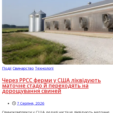
Події
Свинарство
Технології
Через РРСС ферми у США ліквідують
маточне стадо й переходять на
дорощування свиней
7 Серпня, 2026
Свинокомплекси у США дедалі частіше ліквідують маточне