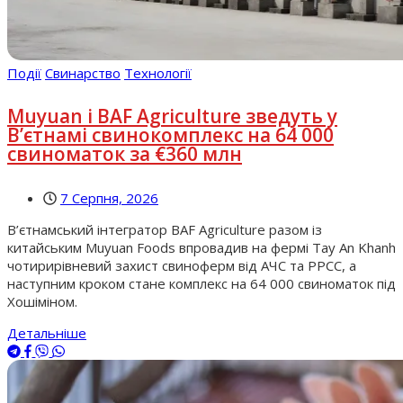
Події
Свинарство
Технології
Muyuan і BAF Agriculture зведуть у
В’єтнамі свинокомплекс на 64 000
свиноматок за €360 млн
7 Серпня, 2026
В’єтнамський інтегратор BAF Agriculture разом із
китайським Muyuan Foods впровадив на фермі Tay An Khanh
чотирирівневий захист свиноферм від АЧС та РРСС, а
наступним кроком стане комплекс на 64 000 свиноматок під
Хошіміном.
Детальніше