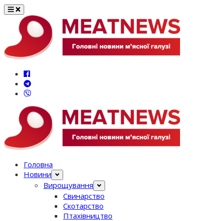
Перейти
до
вмісту
Головна
Новини
Вирощування
Свинарство
Скотарство
Птахівництво