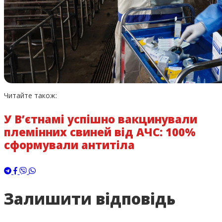
Читайте також:
У В’єтнамі успішно вакцинували
племінних свиней від АЧС: 100%
сформували антитіла
Залишити відповідь