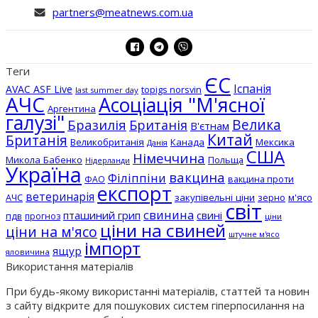
partners@meatnews.com.ua
Теги
ЄС
Іспанія
AVAC ASF Live
topigs norsvin
last summer day
АЧС
Асоціація "М'ясної
Аргентина
галузі"
Бразилія
Велика
Британія
В'єтнам
Китай
Британія
Великобританія
Канада
Мексика
Данія
США
Німеччина
Микола Бабенко
Польща
Нідерланди
Україна
вакцина
Філіппіни
вакцина проти
ФАО
експорт
ветеринарія
АЧС
закупівельні ціни
зерно
м'ясо
світ
свинина
пташиний грип
свині
пдв
прогноз
ціни
ціни на свиней
ціни на м'ясо
штучне м'ясо
імпорт
ящур
яловичина
Використання матеріалів
При будь-якому використанні матеріалів, статтей та новин
з сайту відкрите для пошукових систем гіперпосилання на