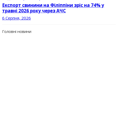
Експорт свинини на Філіппіни зріс на 74% у
травні 2026 року через АЧС
6 Серпня, 2026
Головні новини