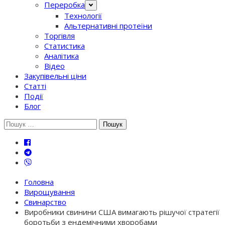
Переробка
Технології
Альтернативні протеїни
Торгівля
Статистика
Аналітика
Відео
Закупівельні ціни
Статті
Події
Блог
Шукати:
Головна
Вирощування
Свинарство
Виробники свинини США вимагають рішучої стратегії
боротьби з ендемічними хворобами