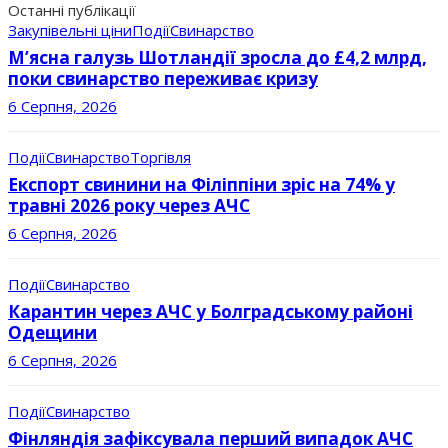
Останні публікації
Закупівельні ціни
Події
Свинарство
М’ясна галузь Шотландії зросла до £4,2 млрд,
поки свинарство переживає кризу
6 Серпня, 2026
Події
Свинарство
Торгівля
Експорт свинини на Філіппіни зріс на 74% у
травні 2026 року через АЧС
6 Серпня, 2026
Події
Свинарство
Карантин через АЧС у Болградському районі
Одещини
6 Серпня, 2026
Події
Свинарство
Фінляндія зафіксувала перший випадок АЧС