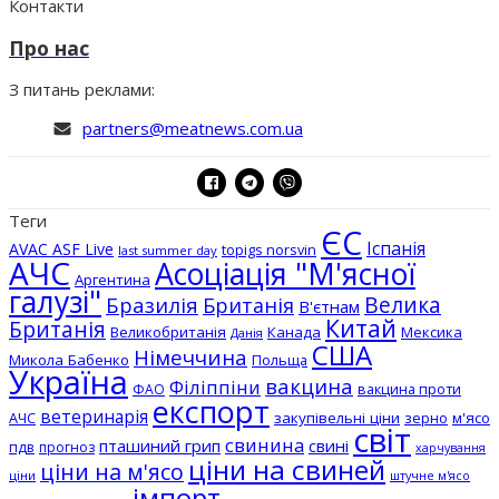
Контакти
Про нас
З питань реклами:
partners@meatnews.com.ua
Теги
ЄС
Іспанія
AVAC ASF Live
topigs norsvin
last summer day
АЧС
Асоціація "М'ясної
Аргентина
галузі"
Бразилія
Велика
Британія
В'єтнам
Китай
Британія
Великобританія
Канада
Мексика
Данія
США
Німеччина
Микола Бабенко
Польща
Україна
вакцина
Філіппіни
вакцина проти
ФАО
експорт
ветеринарія
АЧС
закупівельні ціни
зерно
м'ясо
світ
свинина
пташиний грип
свині
пдв
прогноз
харчування
ціни на свиней
ціни на м'ясо
ціни
штучне м'ясо
імпорт