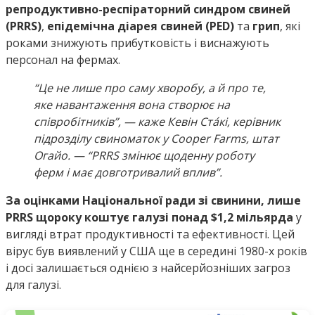
репродуктивно-респіраторний синдром свиней
(PRRS)
,
епідемічна діарея свиней (PED)
та
грип
, які
роками знижують прибутковість і виснажують
персонал на фермах.
“Це не лише про саму хворобу, а й про те,
яке навантаження вона створює на
співробітників”, — каже Кевін Ста́кі, керівник
підрозділу свиноматок у Cooper Farms, штат
Огайо. — “PRRS змінює щоденну роботу
ферм і має довготривалий вплив”.
За оцінками Національної ради зі свинини, лише
PRRS щороку коштує галузі понад $1,2 мільярда
у
вигляді втрат продуктивності та ефективності. Цей
вірус був виявлений у США ще в середині 1980-х років
і досі залишається однією з найсерйозніших загроз
для галузі.