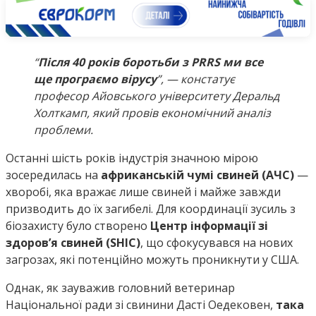
“
Після 40 років боротьби з PRRS ми все
ще програємо вірусу
”, — констатує
професор Айовського університету Деральд
Холткамп, який провів економічний аналіз
проблеми.
Останні шість років індустрія значною мірою
зосередилась на
африканській чумі свиней (АЧС)
—
хворобі, яка вражає лише свиней і майже завжди
призводить до їх загибелі. Для координації зусиль з
біозахисту було створено
Центр інформації зі
здоров’я свиней (SHIC)
, що сфокусувався на нових
загрозах, які потенційно можуть проникнути у США.
Однак, як зауважив головний ветеринар
Національної ради зі свинини Дасті Оедековен,
така