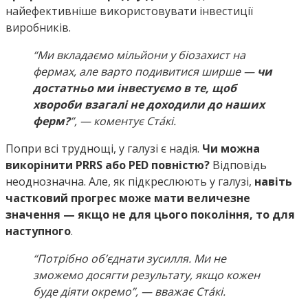
найефективніше використовувати інвестиції
виробників.
“Ми вкладаємо мільйони у біозахист на
фермах, але варто подивитися ширше —
чи
достатньо ми інвестуємо в те, щоб
хвороби взагалі не доходили до наших
ферм?
”, — коментує Ста́кі.
Попри всі труднощі, у галузі є надія.
Чи можна
викорінити PRRS або PED повністю?
Відповідь
неоднозначна. Але, як підкреслюють у галузі,
навіть
частковий прогрес може мати величезне
значення — якщо не для цього покоління, то для
наступного
.
“Потрібно об’єднати зусилля. Ми не
зможемо досягти результату, якщо кожен
буде діяти окремо”, — вважає Ста́кі.