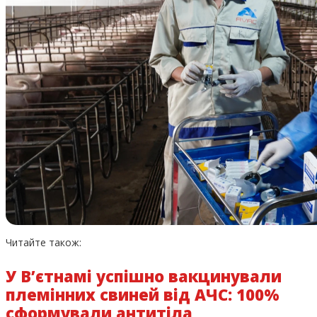
Читайте також:
У В’єтнамі успішно вакцинували
племінних свиней від АЧС: 100%
сформували антитіла