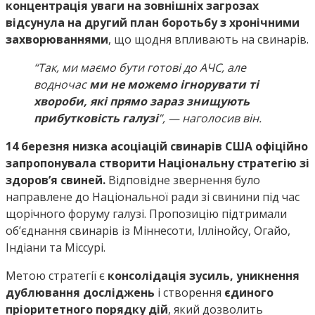
концентрація уваги на зовнішніх загрозах
відсунула на другий план боротьбу з хронічними
захворюваннями
, що щодня впливають на свинарів.
“Так, ми маємо бути готові до АЧС, але
водночас
ми не можемо ігнорувати ті
хвороби, які прямо зараз знищують
прибутковість галузі
”, — наголосив він.
14 березня низка асоціацій свинарів США офіційно
запропонувала створити Національну стратегію зі
здоров’я свиней.
Відповідне звернення було
направлене до Національної ради зі свинини під час
щорічного форуму галузі. Пропозицію підтримали
об’єднання свинарів із Міннесоти, Іллінойсу, Огайо,
Індіани та Міссурі.
Метою стратегії є
консолідація зусиль, уникнення
дублювання досліджень
і створення
єдиного
пріоритетного порядку дій
, який дозволить