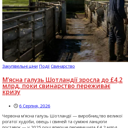
Закупівельні ціни
Події
Свинарство
М’ясна галузь Шотландії зросла до £4,2
млрд, поки свинарство переживає
кризу
6 Серпня, 2026
Червона м’ясна галузь Шотландії — виробництво великої
рогатої худоби, овець і свиней та суміжні ланцюги
поставок — у 2025 році вперше перевищила £4,2 млрд