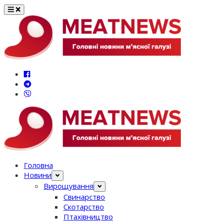
Перейти
до
вмісту
Головна
Новини
Вирощування
Свинарство
Скотарство
Птахівництво