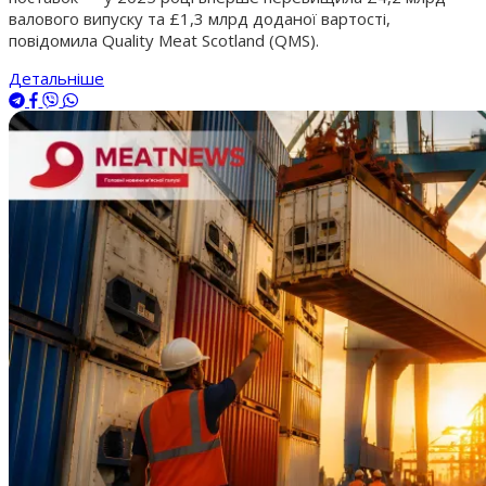
валового випуску та £1,3 млрд доданої вартості,
повідомила Quality Meat Scotland (QMS).
Детальніше