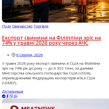
Події
Свинарство
Торгівля
Експорт свинини на Філіппіни зріс на
74% у травні 2026 року через АЧС
6 Серпня, 2026
У травні 2026 року експорт свинини зі США на Філіппіни
зріс на 74% рік до року — до 6 302 тонн, за даними
Міністерства сільського господарства США (USDA),
оприлюдненими Федерацією експортерів м’яса США
(USMEF).
Детальніше