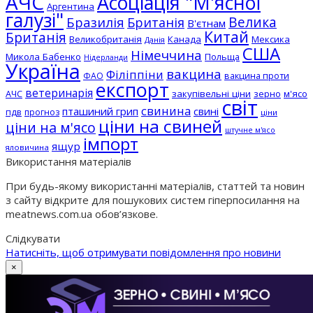
АЧС
Асоціація "М'ясної
Аргентина
галузі"
Бразилія
Велика
Британія
В'єтнам
Китай
Британія
Великобританія
Канада
Мексика
Данія
США
Німеччина
Микола Бабенко
Польща
Нідерланди
Україна
вакцина
Філіппіни
вакцина проти
ФАО
експорт
ветеринарія
АЧС
закупівельні ціни
зерно
м'ясо
світ
свинина
пташиний грип
свині
пдв
прогноз
ціни
ціни на свиней
ціни на м'ясо
штучне м'ясо
імпорт
ящур
яловичина
Використання матеріалів
При будь-якому використанні матеріалів, статтей та новин
з сайту відкрите для пошукових систем гіперпосилання на
meatnews.com.ua обов’язкове.
Слідкувати
Натисніть, щоб отримувати повідомлення про новини
×