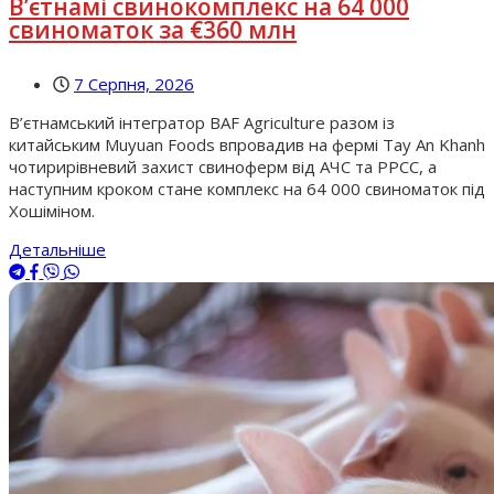
В’єтнамі свинокомплекс на 64 000
свиноматок за €360 млн
7 Серпня, 2026
В’єтнамський інтегратор BAF Agriculture разом із
китайським Muyuan Foods впровадив на фермі Tay An Khanh
чотирирівневий захист свиноферм від АЧС та РРСС, а
наступним кроком стане комплекс на 64 000 свиноматок під
Хошіміном.
Детальніше