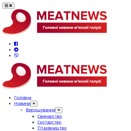
Перейти
до
вмісту
Головна
Новини
Вирощування
Свинарство
Скотарство
Птахівництво