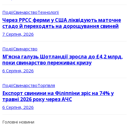
Події
Свинарство
Технології
Через РРСС ферми у США ліквідують маточне
стадо й переходять на дорощування свиней
7 Серпня, 2026
Події
Свинарство
М’ясна галузь Шотландії зросла до £4,2 млрд,
поки свинарство переживає кризу
6 Серпня, 2026
Події
Свинарство
Торгівля
Експорт свинини на Філіппіни зріс на 74% у
травні 2026 року через АЧС
6 Серпня, 2026
Головні новини