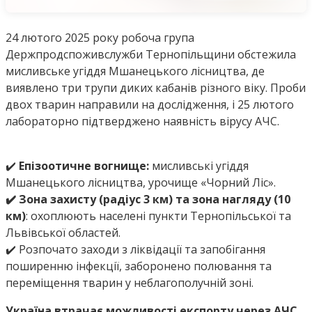
24 лютого 2025 року робоча група
Держпродспоживслужби Тернопільщини обстежила
мисливське угіддя Мшанецького лісництва, де
виявлено три трупи диких кабанів різного віку. Проби
двох тварин направили на дослідження, і 25 лютого
лабораторно підтверджено наявність вірусу АЧС.
✔️
Епізоотичне вогнище:
мисливські угіддя
Мшанецького лісництва, урочище «Чорний Ліс».
✔️
Зона захисту (радіус 3 км) та зона нагляду (10
км)
: охоплюють населені пункти Тернопільської та
Львівської областей.
✔️ Розпочато заходи з ліквідації та запобігання
поширенню інфекції, заборонено полювання та
переміщення тварин у неблагополучній зоні.
Україна втрачає можливості експорту через АЧС