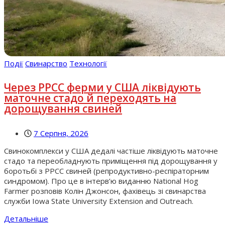
Події
Свинарство
Технології
Через РРСС ферми у США ліквідують
маточне стадо й переходять на
дорощування свиней
7 Серпня, 2026
Свинокомплекси у США дедалі частіше ліквідують маточне
стадо та переобладнують приміщення під дорощування у
боротьбі з РРСС свиней (репродуктивно-респіраторним
синдромом). Про це в інтерв’ю виданню National Hog
Farmer розповів Колін Джонсон, фахівець зі свинарства
служби Iowa State University Extension and Outreach.
Детальніше