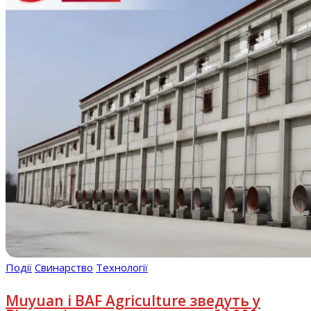
Події
Свинарство
Технології
Muyuan і BAF Agriculture зведуть у