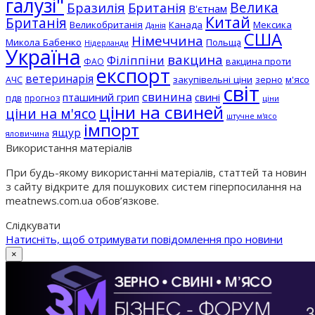
галузі"
Бразилія
Велика
Британія
В'єтнам
Китай
Британія
Великобританія
Канада
Мексика
Данія
США
Німеччина
Микола Бабенко
Польща
Нідерланди
Україна
вакцина
Філіппіни
вакцина проти
ФАО
експорт
ветеринарія
АЧС
закупівельні ціни
зерно
м'ясо
світ
свинина
пташиний грип
свині
пдв
прогноз
ціни
ціни на свиней
ціни на м'ясо
штучне м'ясо
імпорт
ящур
яловичина
Використання матеріалів
При будь-якому використанні матеріалів, статтей та новин
з сайту відкрите для пошукових систем гіперпосилання на
meatnews.com.ua обов’язкове.
Слідкувати
Натисніть, щоб отримувати повідомлення про новини
×