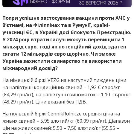
Попри успішне застосування вакцини проти АЧС у
В’єтнамі, на Філіппінах та в Румунії, країні-
учасниці ЄС, в Україні досі блокують її реєстрацію.
У 2024 році втрати галузі можуть перевищити 1
мільярд євро, тоді як потенційний дохід здатен
сягати 12 мільярдів євро щорічно. Чи зможе
Україна захистити свинарство та використати
міжнародний досвід?
На німецькій біржі VEZG на наступний тиждень ціни
на напівтуші кондиційних свиней – 1,92 € євро/кг
(84,29 грн/кг), на напівтуші свиноматок – 1,10 євро/кг
(48,29 грн/кг). Ціни вказані без ПДВ.
На польській біржі CennikRolnicze середня ціна на
живих свиней – 5,95 злотий/кг (60,09 грн/кг). Діапазон
цін на живих свиней: 5,50 – 7,50 злотих/кг (55,55 –