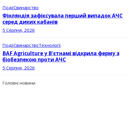
Події
Свинарство
Фінляндія зафіксувала перший випадок АЧС
серед диких кабанів
5 Серпня, 2026
Події
Свинарство
Технології
BAF Agriculture у В’єтнамі відкрила ферму з
біобезпекою проти АЧС
5 Серпня, 2026
Головні новини