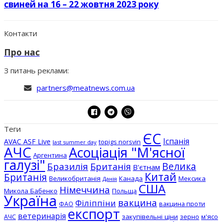
свиней на 16 – 22 жовтня 2023 року
Контакти
Про нас
З питань реклами:
partners@meatnews.com.ua
Теги
ЄС
Іспанія
AVAC ASF Live
topigs norsvin
last summer day
АЧС
Асоціація "М'ясної
Аргентина
галузі"
Бразилія
Велика
Британія
В'єтнам
Китай
Британія
Великобританія
Канада
Мексика
Данія
США
Німеччина
Микола Бабенко
Польща
Україна
вакцина
Філіппіни
вакцина проти
ФАО
експорт
ветеринарія
АЧС
закупівельні ціни
зерно
м'ясо