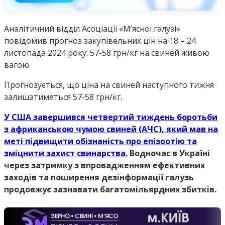
Аналітичний відділ Асоціації «М’ясної галузі»
повідомив прогноз закупівельних цін на 18 – 24
листопада 2024 року: 57-58 грн/кг на свиней живою
вагою.
Прогнозується, що ціна на свиней наступного тижня
залишатиметься 57-58 грн/кг.
У США завершився четвертий тиждень боротьби
з африканською чумою свиней (АЧС), який мав на
меті підвищити обізнаність про епізоотію та
зміцнити захист свинарства.
Водночас в Україні
через затримку з впровадженням ефективних
заходів та поширення дезінформації галузь
продовжує зазнавати багатомільярдних збитків.