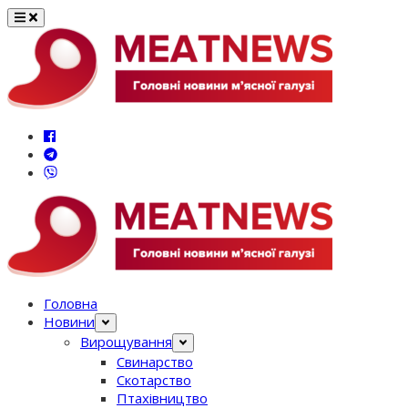
Перейти
до
вмісту
Головна
Новини
Вирощування
Свинарство
Скотарство
Птахівництво