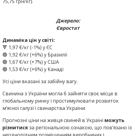
75,75 грн/кг).
Джерело:
Євростат
Динаміка цін у світі:
🔻 1,97 €/кг (-1%) у ЄС
🟢 1,92 €/кг (+6%) у Бразилії
🟢 1,67 €/кг (+7%) у США
🟢 1,53 €/кг (+6%) у Канаді
Усі ціни вказані за забійну вагу.
Свинина з України могла б зайняти своє місце в
глобальному ринку і простимулювати розвиток
мʼясної галузі і свинарства України.
Прогнозні ціни на живця свиней в Україні
можуть
різнитися
за регіональною ознакою, що пов’язано із
неоднорідним розміщенням виробничих і