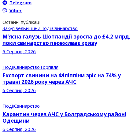
Telegram
Viber
Останні публікації
Закупівельні ціни
Події
Свинарство
М’ясна галузь Шотландії зросла до £4,2 млрд,
поки свинарство переживає кризу
6 Серпня, 2026
Події
Свинарство
Торгівля
Експорт свинини на Філіппіни зріс на 74% у
травні 2026 року через АЧС
6 Серпня, 2026
Події
Свинарство
Карантин через АЧС у Болградському районі
Одещини
6 Серпня, 2026