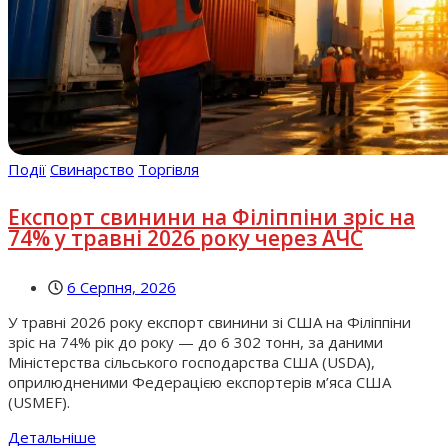
Події
Свинарство
Торгівля
Експорт свинини на Філіппіни зріс на
74% у травні 2026 року через АЧС
6 Серпня, 2026
У травні 2026 року експорт свинини зі США на Філіппіни
зріс на 74% рік до року — до 6 302 тонн, за даними
Міністерства сільського господарства США (USDA),
оприлюдненими Федерацією експортерів м’яса США
(USMEF).
Детальніше