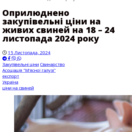
Оприлюднено
закупівельні ціни на
живих свиней на 18 – 24
листопада 2024 року
15 Листопада, 2024
Закупівельні ціни
Свинарство
Асоціація "М'ясної галузі"
експорт
Україна
ціни на свиней