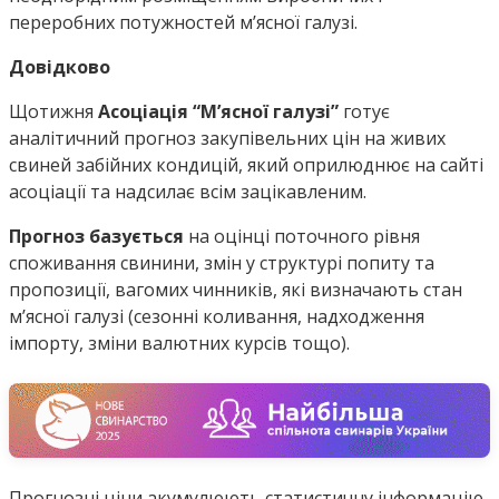
переробних потужностей м’ясної галузі.
Довідково
Щотижня
Асоціація “М’ясної галузі”
готує
аналітичний прогноз закупівельних цін на живих
свиней забійних кондицій, який оприлюднює на сайті
асоціації та надсилає всім зацікавленим.
Прогноз базується
на оцінці поточного рівня
споживання свинини, змін у структурі попиту та
пропозиції, вагомих чинників, які визначають стан
м’ясної галузі (сезонні коливання, надходження
імпорту, зміни валютних курсів тощо).
Прогнозні ціни акумулюють статистичну інформацію