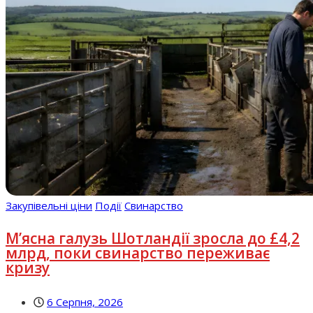
Закупівельні ціни
Події
Свинарство
М’ясна галузь Шотландії зросла до £4,2
млрд, поки свинарство переживає
кризу
6 Серпня, 2026