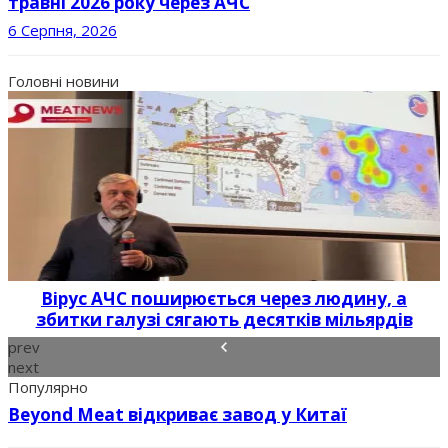
травні 2026 року через АЧС
6 Серпня, 2026
Головні новини
Вірус АЧС поширюється через людину, а
збитки галузі сягають десятків мільярдів
prev
next
Популярно
Beyond Meat відкриває завод у Китаї