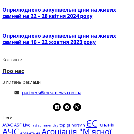
Оприлюднено закупівельні ціни на живих
свиней на 22 – 28 квітня 2024 року
Оприлюднено закупівельні ціни на живих
свиней на 16 – 22 жовтня 2023 року
Контакти
Про нас
З питань реклами:
partners@meatnews.com.ua
Теги
ЄС
Іспанія
AVAC ASF Live
topigs norsvin
last summer day
АЧС
Асоціація "М'ясної
Аргентина