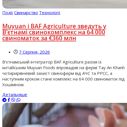
Події
Свинарство
Технології
Muyuan і BAF Agriculture зведуть у
В’єтнамі свинокомплекс на 64 000
свиноматок за €360 млн
7 Серпня, 2026
В’єтнамський інтегратор BAF Agriculture разом із
китайським Muyuan Foods впровадив на фермі Tay An Khanh
чотирирівневий захист свиноферм від АЧС та РРСС, а
наступним кроком стане комплекс на 64 000 свиноматок під
Хошіміном.
Детальніше