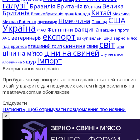
галузі"
Бразилія
Велика
Британія
В'єтнам
Китай
Британія
Великобританія
Канада
Мексика
Данія
США
Німеччина
Микола Бабенко
Польща
Нідерланди
Україна
вакцина
Філіппіни
вакцина проти
ФАО
експорт
ветеринарія
АЧС
закупівельні ціни
зерно
м'ясо
світ
свинина
пташиний грип
свині
пдв
прогноз
ціни
ціни на свиней
ціни на м'ясо
штучне м'ясо
імпорт
ящур
яловичина
Використання матеріалів
При будь-якому використанні матеріалів, статтей та новин
з сайту відкрите для пошукових систем гіперпосилання на
meatnews.com.ua обов’язкове.
Слідкувати
Натисніть, щоб отримувати повідомлення про новини
×