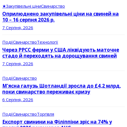
★
Закупівельні ціни
Свинарство
Оприлюднено закупівельні ціни на свиней на
10 – 16 серпня 2026 р.
7 Серпня, 2026
Події
Свинарство
Технології
Через РРСС ферми у США ліквідують маточне
стадо й переходять на дорощування свиней
7 Серпня, 2026
Події
Свинарство
М’ясна галузь Шотландії зросла до £4,2 млрд,
поки свинарство переживає кризу
6 Серпня, 2026
Події
Свинарство
Торгівля
Експорт свинини на Філіппіни зріс на 74% у