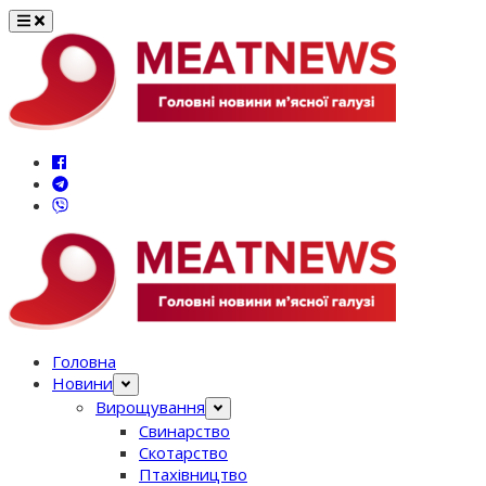
Перейти
до
вмісту
Головна
Новини
Вирощування
Свинарство
Скотарство
Птахівництво