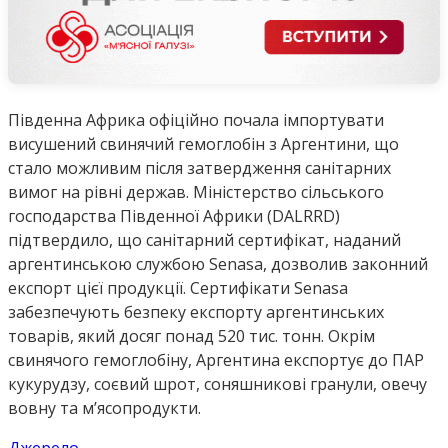
Південна Африка офіційно почала імпортувати
висушений свинячий гемоглобін з Аргентини, що
стало можливим після затвердження санітарних
вимог на рівні держав. Міністерство сільського
господарства Південної Африки (DALRRD)
підтвердило, що санітарний сертифікат, наданий
аргентинською службою Senasa, дозволив законний
експорт цієї продукції. Сертифікати Senasa
забезпечують безпеку експорту аргентинських
товарів, який досяг понад 520 тис. тонн. Окрім
свинячого гемоглобіну, Аргентина експортує до ПАР
кукурудзу, соєвий шрот, соняшникові гранули, овечу
вовну та м’ясопродукти.
Джерело