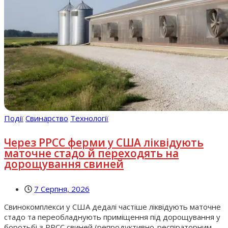
Події
Свинарство
Технології
Через РРСС ферми у США ліквідують
маточне стадо й переходять на
дорощування свиней
7 Серпня, 2026
Свинокомплекси у США дедалі частіше ліквідують маточне
стадо та переобладнують приміщення під дорощування у
боротьбі з РРСС свиней (репродуктивно-респіраторним