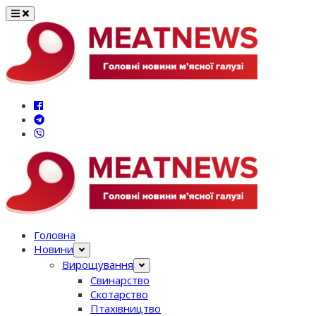
Перейти
до
вмісту
Головна
Новини
Вирощування
Свинарство
Скотарство
Птахівництво