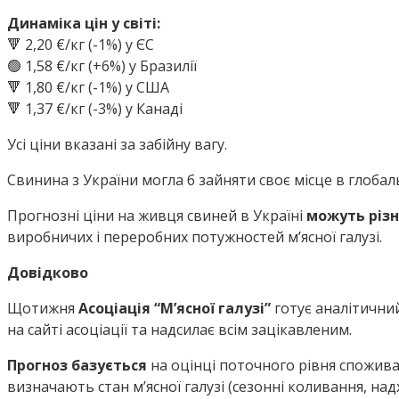
Динаміка цін у світі:
🔻 2,20 €/кг (-1%) у ЄС
🟢 1,58 €/кг (+6%) у Бразилії
🔻 1,80 €/кг (-1%) у США
🔻 1,37 €/кг (-3%) у Канаді
Усі ціни вказані за забійну вагу.
Свинина з України могла б зайняти своє місце в глобал
Прогнозні ціни на живця свиней в Україні
можуть різ
виробничих і переробних потужностей м’ясної галузі.
Довідково
Щотижня
Асоціація “М’ясної галузі”
готує аналітични
на сайті асоціації та надсилає всім зацікавленим.
Прогноз базується
на оцінці поточного рівня споживан
визначають стан м’ясної галузі (сезонні коливання, на