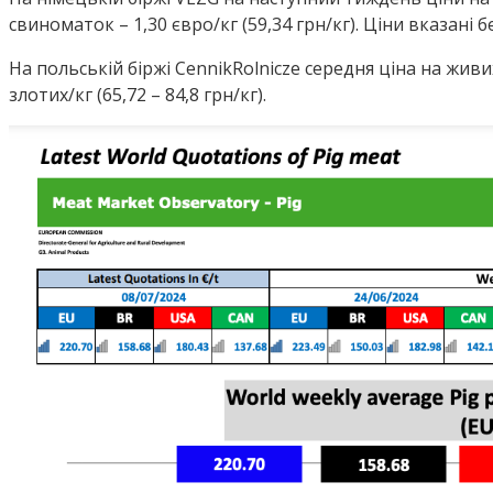
свиноматок – 1,30 євро/кг (59,34 грн/кг). Ціни вказані б
На польській біржі CennikRolnicze середня ціна на живих 
злотих/кг (65,72 – 84,8 грн/кг).