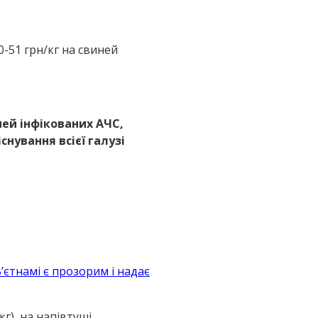
0-51 грн/кг на свиней
ней інфікованих АЧС,
снування всієї галузі
єтнамі є прозорим і надає
кг), на напівтуші