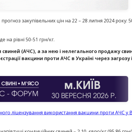
 прогноз закупівельних цін на 22 – 28 липня 2024 року: 5
 на рівні 50-51 грн/кг.
 свиней (АЧС), а за нею і нелегального продажу сви
трації вакцини проти АЧС в Україні через загрозу і
ного ліцензування використання вакцини проти АЧС у В’
 напівтуші кондиційних свиней –
2,10
євро/кг (95,86 грн/