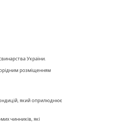
 свинарства України.
норідним розміщенням
кондицій, який оприлюднює
мих чинників, які