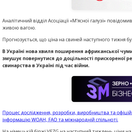
Аналітичний відділ Асоціації «М’ясної галузі» повідомив
живою вагою.
Прогнозується, що ціна на свиней наступного тижня буде
В Україні нова хвиля поширення африканської чуми
змушує повернутися до доцільності прискореної реєс
свинарства в Україні під час війни.
Процес дослідження, розробки, виробництва та офіцій
інформацію WOAH, FAO та міжнародній спільноті.
На німецькій біржі VEZG на наступний тиждень ціни на