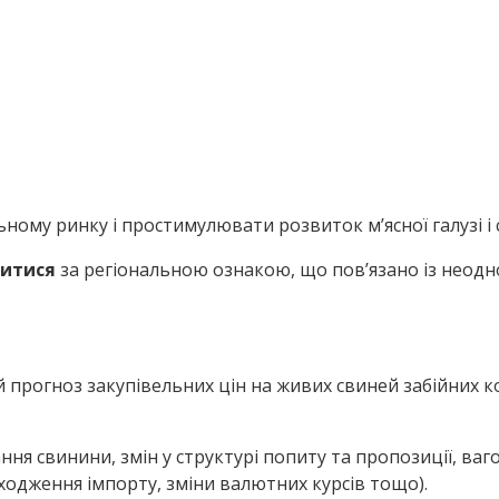
ьному ринку і простимулювати розвиток мʼясної галузі і
нитися
за регіональною ознакою, що пов’язано із неод
й прогноз закупівельних цін на живих свиней забійних 
ня свинини, змін у структурі попиту та пропозиції, ваго
дходження імпорту, зміни валютних курсів тощо).