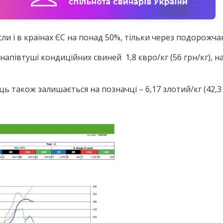
сли і в країнах ЄС на понад 50%, тільки через подорожча
напівтуші кондиційних свиней 1,8 євро/кг (56 грн/кг), н
ць також залишається на позначці – 6,17 злотий/кг (42,3 