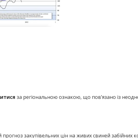
нитися
за регіональною ознакою, що пов’язано із неод
й прогноз закупівельних цін на живих свиней забійних 