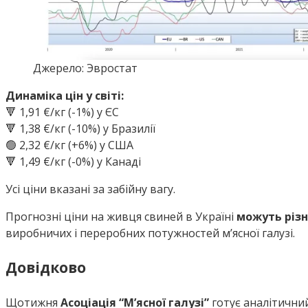
Джерело: Эвростат
Динаміка цін у світі:
🔻 1,91 €/кг (-1%) у ЄС
🔻 1,38 €/кг (-10%) у Бразилії
🟢 2,32 €/кг (+6%) у США
🔻 1,49 €/кг (-0%) у Канаді
Усі ціни вказані за забійну вагу.
Прогнозні ціни на живця свиней в Україні
можуть різ
виробничих і переробних потужностей м’ясної галузі.
Довідково
Щотижня
Асоціація “М’ясної галузі”
готує аналітични