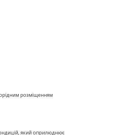
норідним розміщенням
кондицій, який оприлюднює