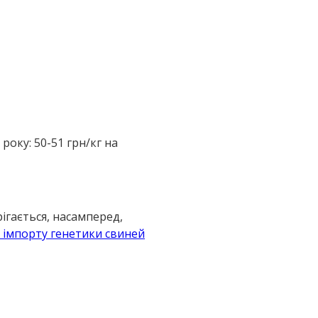
року: 50-51 грн/кг на
рігається, насамперед,
я імпорту генетики свиней