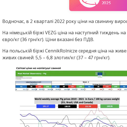
Водночас, в 2 кварталі 2022 року ціни на свинину виро
На німецькій біржі VEZG ціна на наступний тиждень на 
євро/кг (36 грн/кг). Ціни вказані без ПДВ.
На польській біржі CennikRolnicze середня ціна на живе
живих свиней: 5,5 – 6,8 злотих/кг (37 – 47 грн/кг).