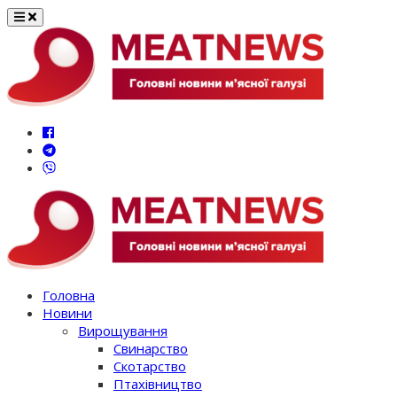
Перейти
до
вмісту
Головна
Новини
Вирощування
Свинарство
Скотарство
Птахівництво