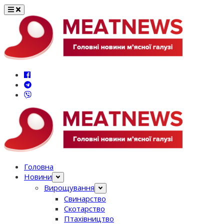
Перейти
до
вмісту
Головна
Новини
Вирощування
Свинарство
Скотарство
Птахівництво