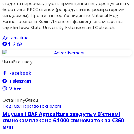
стадо та переобладнують приміщення під дорощування у
боротьбі з РРСС свиней (репродуктивно-респіраторним
синдромом). Про це в інтерв’ю виданню National Hog
Farmer розповів Колін Джонсон, фахівець зі свинарства
служби Iowa State University Extension and Outreach.
Детальніше
Читайте нас у:
Facebook
Telegram
Viber
Останні публікації
Події
Свинарство
Технології
Muyuan і BAF Agriculture зведуть у В’єтнамі
свинокомплекс на 64 000 свиноматок за €360
млн