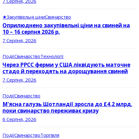
7 Серпня, 2026
★
Закупівельні ціни
Свинарство
Оприлюднено закупівельні ціни на свиней на
10 – 16 серпня 2026 р.
7 Серпня, 2026
Події
Свинарство
Технології
Через РРСС ферми у США ліквідують маточне
стадо й переходять на дорощування свиней
7 Серпня, 2026
Події
Свинарство
М’ясна галузь Шотландії зросла до £4,2 млрд,
поки свинарство переживає кризу
6 Серпня, 2026
Події
Свинарство
Торгівля