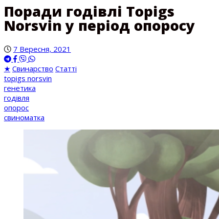
Поради годівлі Topigs
Norsvin у період опоросу
7 Вересня, 2021
★
Свинарство
Статті
topigs norsvin
генетика
годівля
опорос
свиноматка