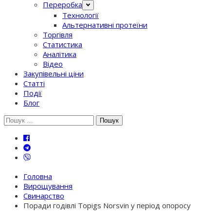
Переробка
Технології
Альтернативні протеїни
Торгівля
Статистика
Аналітика
Відео
Закупівельні ціни
Статті
Події
Блог
Шукати:
Головна
Вирощування
Свинарство
Поради годівлі Topigs Norsvin у період опоросу