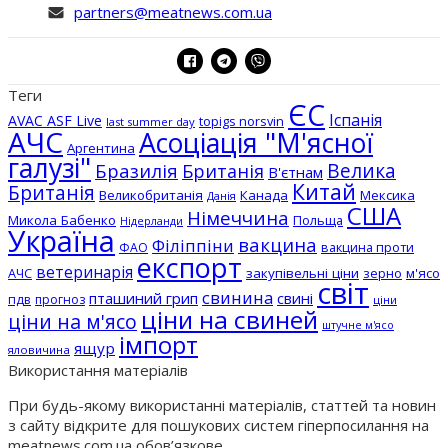
partners@meatnews.com.ua
Теги
ЄС
Іспанія
AVAC ASF Live
topigs norsvin
last summer day
АЧС
Асоціація "М'ясної
Аргентина
галузі"
Бразилія
Велика
Британія
В'єтнам
Китай
Британія
Великобританія
Канада
Мексика
Данія
США
Німеччина
Микола Бабенко
Польща
Нідерланди
Україна
вакцина
Філіппіни
вакцина проти
ФАО
експорт
ветеринарія
АЧС
закупівельні ціни
зерно
м'ясо
світ
свинина
пташиний грип
свині
пдв
прогноз
ціни
ціни на свиней
ціни на м'ясо
штучне м'ясо
імпорт
ящур
яловичина
Використання матеріалів
При будь-якому використанні матеріалів, статтей та новин
з сайту відкрите для пошукових систем гіперпосилання на
meatnews.com.ua обов’язкове.