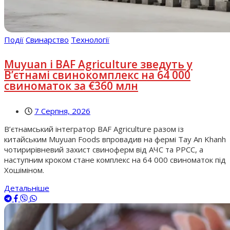
Події
Свинарство
Технології
Muyuan і BAF Agriculture зведуть у
В’єтнамі свинокомплекс на 64 000
свиноматок за €360 млн
7 Серпня, 2026
В’єтнамський інтегратор BAF Agriculture разом із
китайським Muyuan Foods впровадив на фермі Tay An Khanh
чотирирівневий захист свиноферм від АЧС та РРСС, а
наступним кроком стане комплекс на 64 000 свиноматок під
Хошіміном.
Детальніше