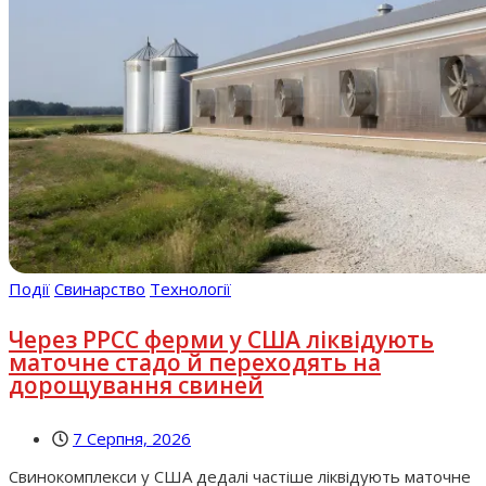
Події
Свинарство
Технології
Через РРСС ферми у США ліквідують
маточне стадо й переходять на
дорощування свиней
7 Серпня, 2026
Свинокомплекси у США дедалі частіше ліквідують маточне