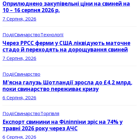
Оприлюднено закупівельні ціни на свиней на
10 – 16 серпня 2026 р.
7 Серпня, 2026
Події
Свинарство
Технології
Через РРСС ферми у США ліквідують маточне
стадо й переходять на дорощування свиней
7 Серпня, 2026
Події
Свинарство
М’ясна галузь Шотландії зросла до £4,2 млрд,
поки свинарство переживає кризу
6 Серпня, 2026
Події
Свинарство
Торгівля
Експорт свинини на Філіппіни зріс на 74% у
травні 2026 року через АЧС
6 Серпня, 2026