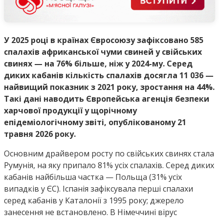
У 2025 році в країнах Євросоюзу зафіксовано 585
спалахів африканської чуми свиней у свійських
свинях — на 76% більше, ніж у 2024-му. Серед
диких кабанів кількість спалахів досягла 11 036 —
найвищий показник з 2021 року, зростання на 44%.
Такі дані наводить Європейська агенція безпеки
харчової продукції у щорічному
епідеміологічному звіті, опублікованому 21
травня 2026 року.
Основним драйвером росту по свійських свинях стала
Румунія, на яку припало 81% усіх спалахів. Серед диких
кабанів найбільша частка — Польща (31% усіх
випадків у ЄС). Іспанія зафіксувала перші спалахи
серед кабанів у Каталонії з 1995 року; джерело
занесення не встановлено. В Німеччині вірус