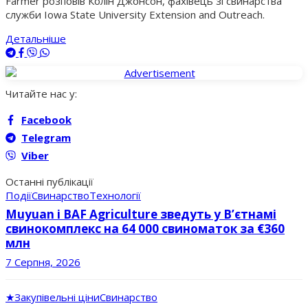
Farmer розповів Колін Джонсон, фахівець зі свинарства
служби Iowa State University Extension and Outreach.
Детальніше
Читайте нас у:
Facebook
Telegram
Viber
Останні публікації
Події
Свинарство
Технології
Muyuan і BAF Agriculture зведуть у В’єтнамі
свинокомплекс на 64 000 свиноматок за €360
млн
7 Серпня, 2026
★
Закупівельні ціни
Свинарство