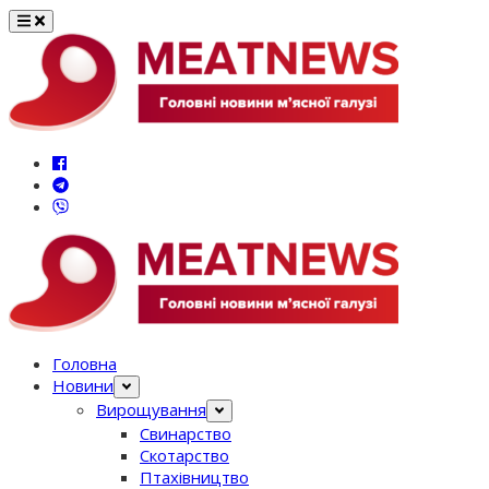
Перейти
до
вмісту
Головна
Новини
Вирощування
Свинарство
Скотарство
Птахівництво