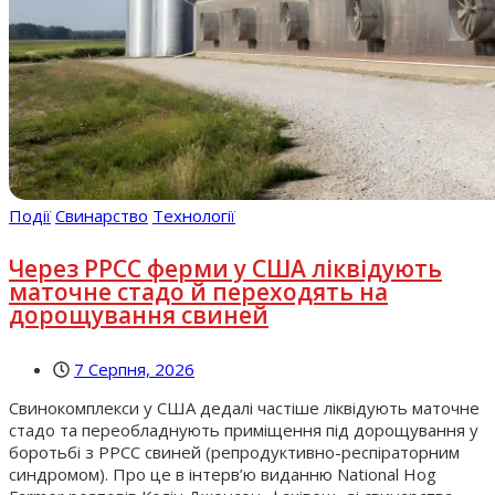
Події
Свинарство
Технології
Через РРСС ферми у США ліквідують
маточне стадо й переходять на
дорощування свиней
7 Серпня, 2026
Свинокомплекси у США дедалі частіше ліквідують маточне
стадо та переобладнують приміщення під дорощування у
боротьбі з РРСС свиней (репродуктивно-респіраторним
синдромом). Про це в інтерв’ю виданню National Hog