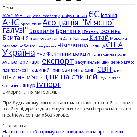
Теги
ЄС
Іспанія
AVAC ASF Live
topigs norsvin
last summer day
АЧС
Асоціація "М'ясної
Аргентина
галузі"
Бразилія
Велика
Британія
В'єтнам
Китай
Британія
Великобританія
Канада
Мексика
Данія
США
Німеччина
Микола Бабенко
Польща
Нідерланди
Україна
вакцина
Філіппіни
вакцина проти
ФАО
експорт
ветеринарія
АЧС
закупівельні ціни
зерно
м'ясо
світ
свинина
пташиний грип
свині
пдв
прогноз
ціни
ціни на свиней
ціни на м'ясо
штучне м'ясо
імпорт
ящур
яловичина
Використання матеріалів
При будь-якому використанні матеріалів, статтей та новин
з сайту відкрите для пошукових систем гіперпосилання на
meatnews.com.ua обов’язкове.
Слідкувати
Натисніть, щоб отримувати повідомлення про новини