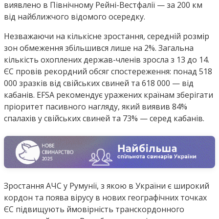
виявлено в Північному Рейні-Вестфалії — за 200 км
від найближчого відомого осередку.
Незважаючи на кількісне зростання, середній розмір
зон обмеження збільшився лише на 2%. Загальна
кількість охоплених держав-членів зросла з 13 до 14.
ЄС провів рекордний обсяг спостереження: понад 518
000 зразків від свійських свиней та 618 000 — від
кабанів. EFSA рекомендує уражених країнам зберігати
пріоритет пасивного нагляду, який виявив 84%
спалахів у свійських свиней та 73% — серед кабанів.
Зростання АЧС у Румунії, з якою в України є широкий
кордон та поява вірусу в нових географічних точках
ЄС підвищують ймовірність транскордонного