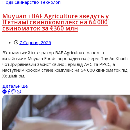
Події
Свинарство
Технології
Muyuan і BAF Agriculture зведуть у
В’єтнамі свинокомплекс на 64 000
свиноматок за €360 млн
7 Серпня, 2026
В’єтнамський інтегратор BAF Agriculture разом із
китайським Muyuan Foods впровадив на фермі Tay An Khanh
чотирирівневий захист свиноферм від АЧС та РРСС, а
наступним кроком стане комплекс на 64 000 свиноматок під
Хошіміном.
Детальніше