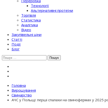
Переробка
Технології
Альтернативні протеїни
Торгівля
Статистика
Аналітика
Відео
Закупівельні ціни
Статті
Події
Блог
Шукати:
Головна
Вирощування
Свинарство
АЧС у Польщі: перші спалахи на свинофермах у 2025 р