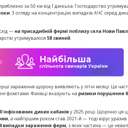
 приблизно за 50 км від Гданська. Господарство утриму
роки
. З огляду на концентрацію випадків АЧС серед дики
 схід —
на присадибній фермі поблизу села Нови Пав
дарстві утримувалося
58 свиней
.
рші зараження щороку виявляють у літні місяці. Це част
жені фомітами. Фахівці вказують на
ризики порушення б
0 інфікованих диких кабанів
у 2025 році. Щорічно ця 
рми
, а найгіршим роком став 2021-й — тоді вірус уразив
54 випадки зараження ферм
, з яких частина — це неве