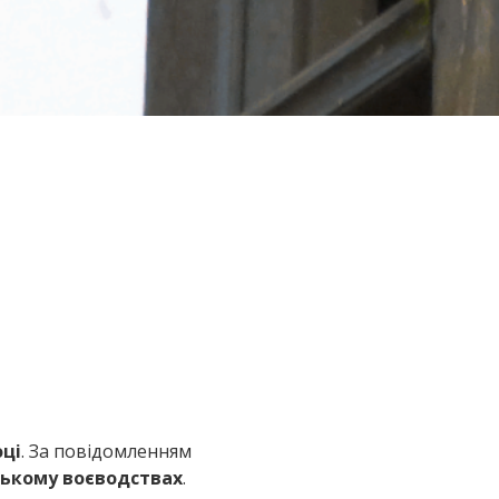
оці
. За повідомленням
ському воєводствах
.