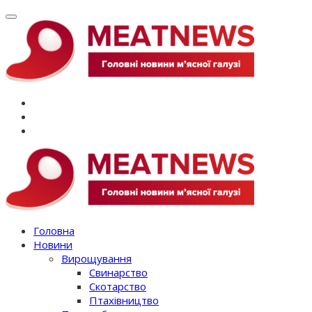
Перейти
до
вмісту
Головна
Новини
Вирощування
Свинарство
Скотарство
Птахівництво