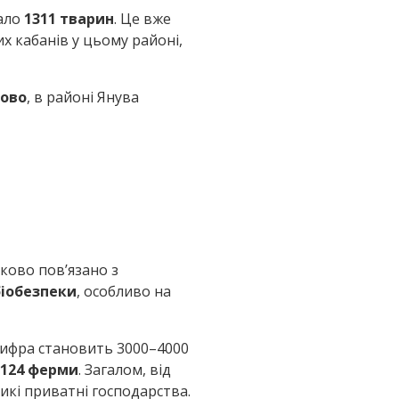
вало
1311 тварин
. Це вже
х кабанів у цьому районі,
лово
, в районі Янува
ково пов’язано з
іобезпеки
, особливо на
цифра становить 3000–4000
124 ферми
. Загалом, від
ликі приватні господарства.