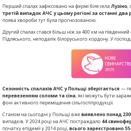
Перший спалах зафіксовано на фермі біля села
Лузіно
,
третій випадок АЧС у цьому регіоні за останні два 
поява хвороби тут була прогнозованою.
Другий спалах стався більш ніж за 400 км на південний
Підляського, неподалік білоруського кордону. У госпо
Сезонність спалахів АЧС у Польщі зберігається
— пе
перевезенням соломи та сіна
, які можуть бути зара
фоні активного переміщення сільгосппродукції.
Станом на сьогодні у Польщі вже
виявлено понад 230
випадків. У 2024 році на АЧС постраждало
44 свинофе
початку епідемії у 2014 році,
всього зареєстровано 5