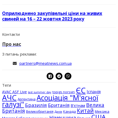
Оприлюднено закупівельні ціни на живих
свиней на 16 – 22 жовтня 2023 року
Контакти
Про нас
З питань реклами:
partners@meatnews.com.ua
Теги
ЄС
Іспанія
AVAC ASF Live
topigs norsvin
last summer day
АЧС
Асоціація "М'ясної
Аргентина
галузі"
Бразилія
Велика
Британія
В'єтнам
Китай
Британія
Великобританія
Канада
Мексика
Данія
США
Німеччина
Микола Бабенко
Польща