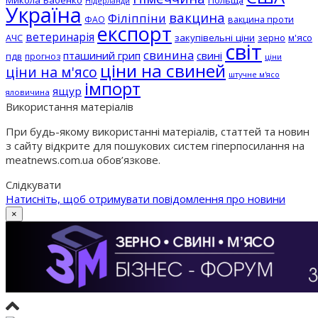
Нідерланди
Україна
вакцина
Філіппіни
вакцина проти
ФАО
експорт
ветеринарія
АЧС
закупівельні ціни
зерно
м'ясо
світ
свинина
пташиний грип
свині
пдв
прогноз
ціни
ціни на свиней
ціни на м'ясо
штучне м'ясо
імпорт
ящур
яловичина
Використання матеріалів
При будь-якому використанні матеріалів, статтей та новин
з сайту відкрите для пошукових систем гіперпосилання на
meatnews.com.ua обов’язкове.
Слідкувати
Натисніть, щоб отримувати повідомлення про новини
×