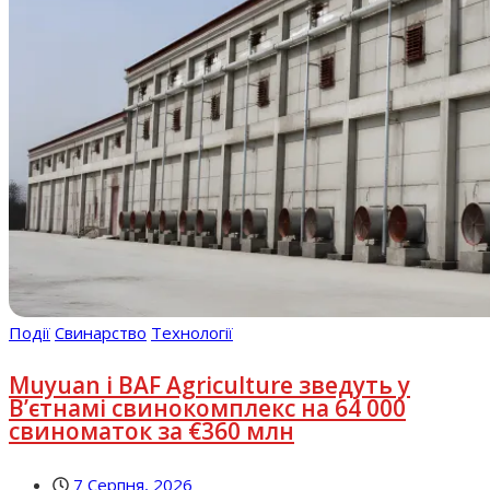
Події
Свинарство
Технології
Muyuan і BAF Agriculture зведуть у
В’єтнамі свинокомплекс на 64 000
свиноматок за €360 млн
7 Серпня, 2026