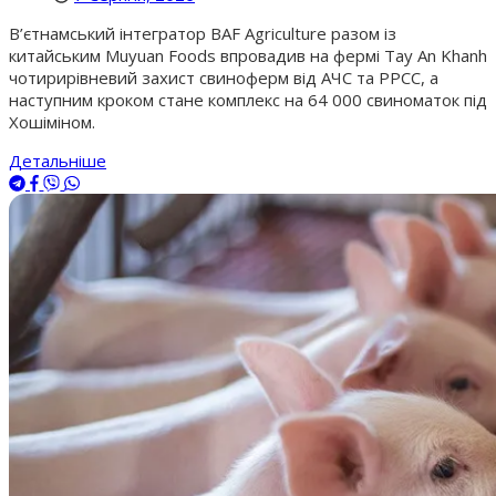
В’єтнамський інтегратор BAF Agriculture разом із
китайським Muyuan Foods впровадив на фермі Tay An Khanh
чотирирівневий захист свиноферм від АЧС та РРСС, а
наступним кроком стане комплекс на 64 000 свиноматок під
Хошіміном.
Детальніше