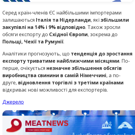
Серед країн-членів ЄС найбільшими імпортерами
залишаються
Італія та Нідерланди
, які
збільшили
закупівлі на 14% і 9% відповідно
. Також зросли
обсяги експорту до
Східної Європи
, зокрема до
Польщі, Чехії та Румунії
.
Аналітики прогнозують, що
тенденція до зростання
експорту триватиме найближчими місяцями
. По-
перше, очікується
незначне збільшення обсягів
виробництва свинини в самій Німеччині
, а по-
друге,
відновлення торгівлі з третіми країнами
відкриває нові можливості для експортерів.
Джерело