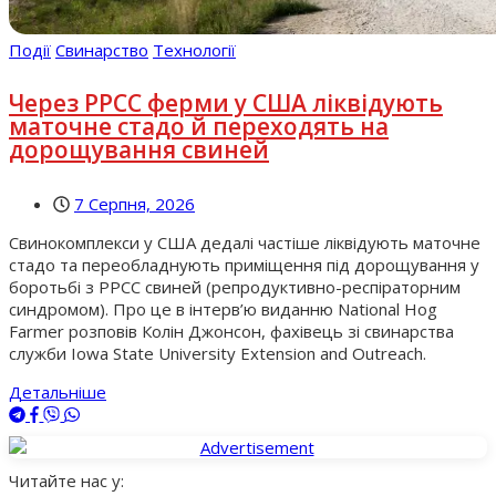
Події
Свинарство
Технології
Через РРСС ферми у США ліквідують
маточне стадо й переходять на
дорощування свиней
7 Серпня, 2026
Свинокомплекси у США дедалі частіше ліквідують маточне
стадо та переобладнують приміщення під дорощування у
боротьбі з РРСС свиней (репродуктивно-респіраторним
синдромом). Про це в інтерв’ю виданню National Hog
Farmer розповів Колін Джонсон, фахівець зі свинарства
служби Iowa State University Extension and Outreach.
Детальніше
Читайте нас у: