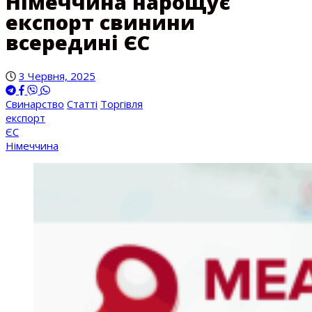
Німеччина нарощує
експорт свинини
всередині ЄС
3 Червня, 2025
Свинарство
Статті
Торгівля
експорт
ЄС
Німеччина