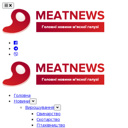
Перейти
до
вмісту
Головна
Новини
Вирощування
Свинарство
Скотарство
Птахівництво