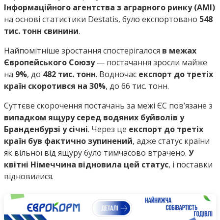
Інформаційного агентства з аграрного ринку (AMI)
на основі статистики Destatis, було експортовано
548
тис. тонн свинини
.
Найпомітніше зростання спостерігалося
в межах
Європейського Союзу
— постачання зросли майже
на
9%
, до
482 тис. тонн
. Водночас
експорт до третіх
країн скоротився на 30%
, до 66 тис. тонн.
Суттєве скорочення постачань за межі ЄС пов’язане з
випадком ящуру серед водяних буйволів у
Бранденбурзі у січні
. Через це
експорт до третіх
країн був фактично зупинений
, адже статус країни
як вільної від ящуру було тимчасово втрачено.
У
квітні Німеччина відновила цей статус
, і поставки
відновилися.