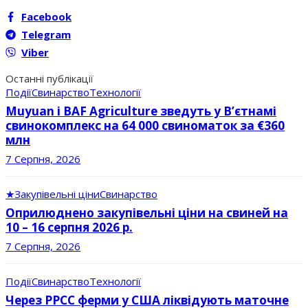
Facebook
Telegram
Viber
Останні публікації
Події
Свинарство
Технології
Muyuan і BAF Agriculture зведуть у В’єтнамі
свинокомплекс на 64 000 свиноматок за €360
млн
7 Серпня, 2026
★
Закупівельні ціни
Свинарство
Оприлюднено закупівельні ціни на свиней на
10 – 16 серпня 2026 р.
7 Серпня, 2026
Події
Свинарство
Технології
Через РРСС ферми у США ліквідують маточне