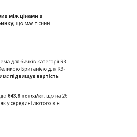
ив між цінами в
ринку
, що має тісний
рема для бичків категорії R3
а Великою Британією для R3-
очас
підвищує вартість
а до
643,8 пенса/кг
, що на 26
і як у середині лютого він