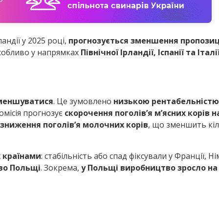
андії у 2025 році,
прогнозується зменшення пропозиці
особливо у напрямках
Північної Ірландії, Іспанії та Італі
зменшуватися
. Це зумовлено
низькою рентабельністю 
омісія прогнозує
скорочення поголів’я м’ясних корів н
 зниження поголів’я молочних корів
, що зменшить кіль
 країнами
: стабільність або спад фіксували у Франції, Н
иво Польщі
. Зокрема,
у Польщі виробництво зросло на