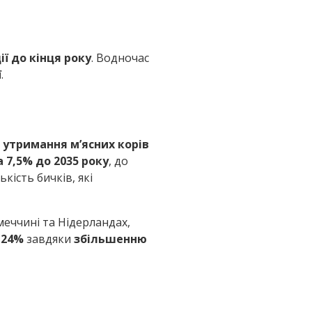
ї до кінця року
. Водночас
ї
.
утримання м’ясних корів
а 7,5% до 2035 року
, до
кість бичків, які
імеччині та Нідерландах,
 24%
завдяки
збільшенню