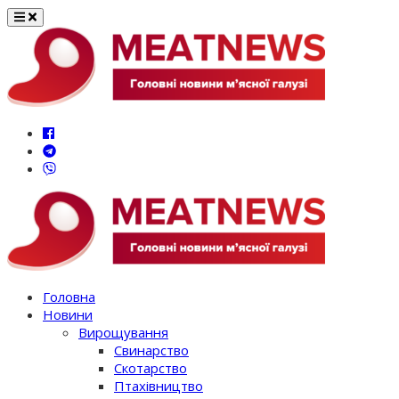
Перейти
до
вмісту
Головна
Новини
Вирощування
Свинарство
Скотарство
Птахівництво