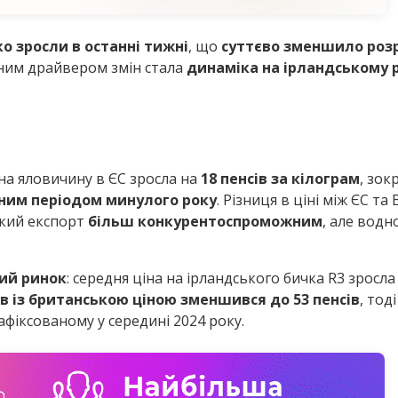
ко зросли в останні тижні
, що
суттєво зменшило розр
вним драйвером змін стала
динаміка на ірландському 
 на яловичину в ЄС зросла на
18 пенсів за кілограм
, зок
чним періодом минулого року
. Різниця в ціні між ЄС т
ький експорт
більш конкурентоспроможним
, але водн
кий ринок
: середня ціна на ірландського бичка R3 зросл
в із британською ціною зменшився до 53 пенсів
, тод
зафіксованому у середині 2024 року.