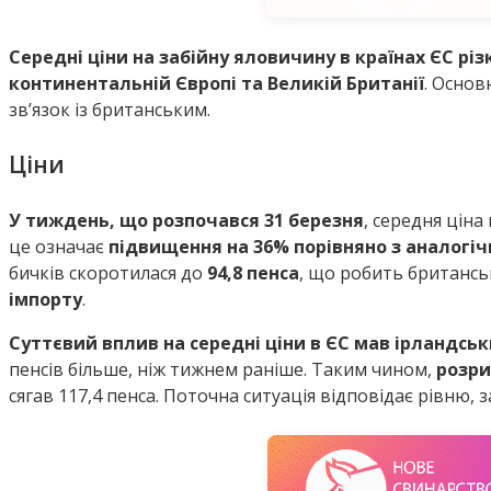
Середні ціни на забійну яловичину в країнах ЄС різ
континентальній Європі та Великій Британії
. Осно
зв’язок із британським.
Ціни
У тиждень, що розпочався 31 березня
, середня ціна
це означає
підвищення на 36% порівняно з аналогі
бичків скоротилася до
94,8 пенса
, що робить британс
імпорту
.
Суттєвий вплив на середні ціни в ЄС мав ірландсь
пенсів більше, ніж тижнем раніше. Таким чином,
розри
сягав 117,4 пенса. Поточна ситуація відповідає рівню, 