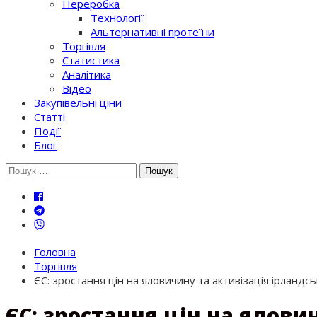
Переробка
Технології
Альтернативні протеїни
Торгівля
Статистика
Аналітика
Відео
Закупівельні ціни
Статті
Події
Блог
Шукати:
Головна
Торгівля
ЄС: зростання цін на яловичину та активізація ірландс
ЄС: зростання цін на ялови