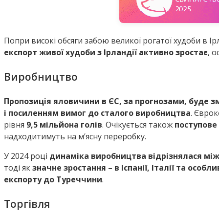
Попри високі обсяги забою великої рогатої худоби в Ірл
експорт живої худоби з Ірландії активно зростає
, 
Виробництво
Пропозиція яловичини в ЄС, за прогнозами, буде 
і посиленням вимог до сталого виробництва
. Єврок
рівня
9,5 мільйона голів
. Очікується також
поступове
надходитимуть на м’ясну переробку.
У 2024 році
динаміка виробництва відрізнялася між
тоді як
значне зростання – в Іспанії, Італії та особл
експорту до Туреччини
.
Торгівля