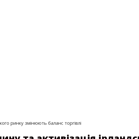
ького ринку змінюють баланс торгівлі
чину та активізація ірланд