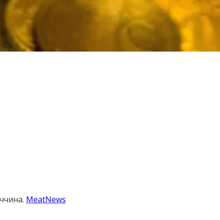
еччина.
MeatNews