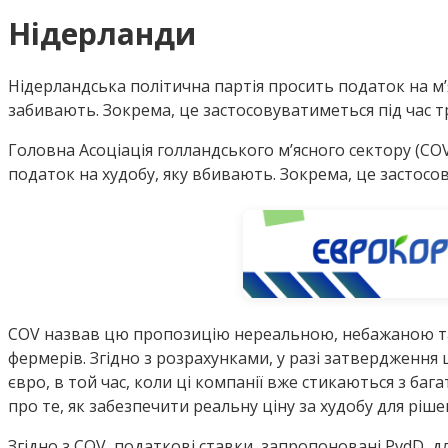
Нідерланди
Нідерландська політична партія просить податок на м
забивають. Зокрема, це застосовуватиметься під час 
Головна Асоціація голландського м’ясного сектору (CO
податок на худобу, яку вбивають. Зокрема, це застосо
COV назвав цю пропозицію нереальною, небажаною та
фермерів. Згідно з розрахунками, у разі затвердженн
євро, в той час, коли ці компанії вже стикаються з ба
про те, як забезпечити реальну ціну за худобу для ріш
Згідно з COV, податкові ставки, запропоновані PvdD, д