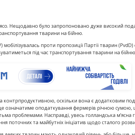
’ясо. Нещодавно було запропоновано дуже високий подат
транспортування тварини на бійню.
V) мобілізувалась проти пропозиції Партії тварин (PvdD
вуватиметься під час транспортування тварини на бійню
 контрпродуктивною, оскільки вона є додатковим под
я це означатиме оподаткування фермерів річною сумою,
гатьма проблемами. Насправді, увесь голландська м’ясна 
ення поточних та майбутніх ініціатив щодо сталого розви
ля деяких тварин мають однаковий рівень або більше, ні