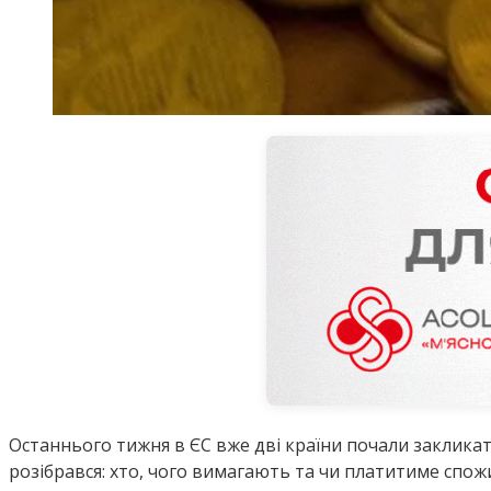
Останнього тижня в ЄС вже дві країни почали заклика
розібрався: хто, чого вимагають та чи платитиме спож