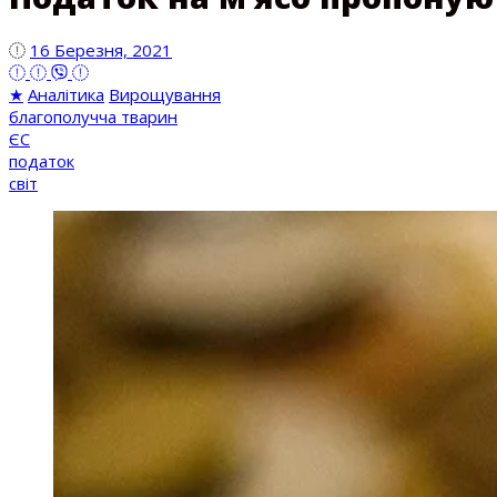
16 Березня, 2021
★
Аналітика
Вирощування
благополучча тварин
ЄС
податок
світ