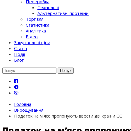
Переробка
Технології
Альтернативні протеїни
Торгівля
Статистика
Аналітика
Відео
Закупівельні ціни
Статті
Події
Блог
Шукати:
Головна
Вирощування
Податок на м’ясо пропонують ввести дві країни ЄС
Податок на м’ясо пропонуют