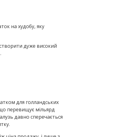
ок на худобу, яку
) створити дуже високий
.
атком для голландських
 що перевищує мільярд
галузь давно сперечається
тку.
ж ціна продажу, і лише з