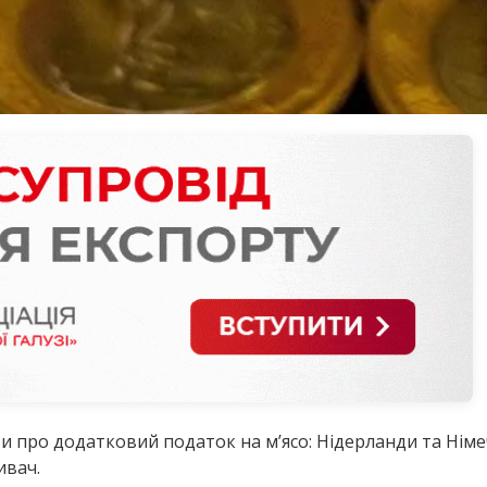
ти про додатковий податок на м’ясо: Нідерланди та Нім
ивач.