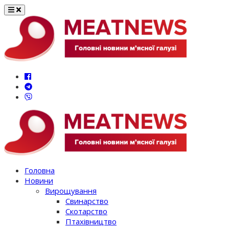
Перейти
до
вмісту
Головна
Новини
Вирощування
Свинарство
Скотарство
Птахівництво