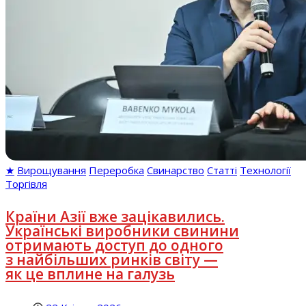
★
Вирощування
Переробка
Свинарство
Статті
Технології
Торгівля
Країни Азії вже зацікавились.
Українські виробники свинини
отримають доступ до одного
з найбільших ринків світу —
як це вплине на галузь