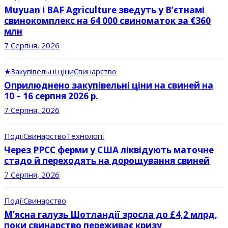
Muyuan і BAF Agriculture зведуть у В’єтнамі
свинокомплекс на 64 000 свиноматок за €360
млн
7 Серпня, 2026
★
Закупівельні ціни
Свинарство
Оприлюднено закупівельні ціни на свиней на
10 – 16 серпня 2026 р.
7 Серпня, 2026
Події
Свинарство
Технології
Через РРСС ферми у США ліквідують маточне
стадо й переходять на дорощування свиней
7 Серпня, 2026
Події
Свинарство
М’ясна галузь Шотландії зросла до £4,2 млрд,
поки свинарство переживає кризу