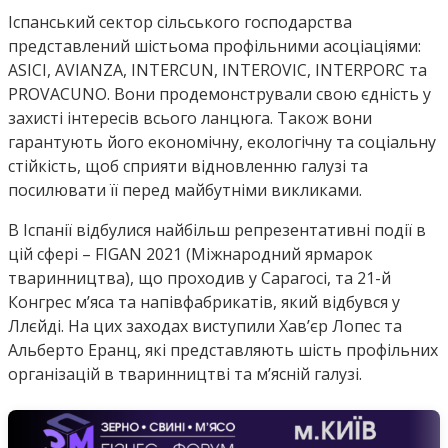
Іспанський сектор сільського господарства
представлений шістьома профільними асоціаціями:
ASICI, AVIANZA, INTERCUN, INTEROVIC, INTERPORC та
PROVACUNO. Вони продемонстрували свою єдність у
захисті інтересів всього ланцюга. Також вони
гарантують його економічну, екологічну та соціальну
стійкість, щоб сприяти відновленню галузі та
посилювати її перед майбутніми викликами.
В Іспанії відбулися найбільш репрезентативні події в
цій сфері – FIGAN 2021 (Міжнародний ярмарок
тваринництва), що проходив у Сарагосі, та 21-й
Конгрес м’яса та напівфабрикатів, який відбувся у
Ллєйді. На цих заходах виступили Хав’єр Лопес та
Альберто Еранц, які представляють шість профільних
організацій в тваринництві та м’ясній галузі.