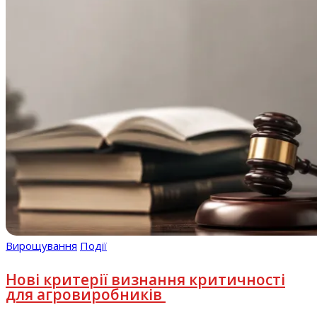
Вирощування
Події
Нові критерії визнання критичності
для агровиробників