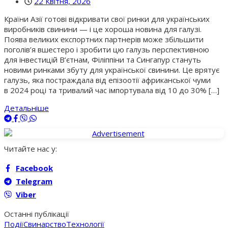
22 Квітня, 2026
Країни Азії готові відкривати свої ринки для українських
виробників свинини — і це хороша новина для галузі.
Поява великих експортних партнерів може збільшити
поголів’я вшестеро і зробити цю галузь перспективною
для інвестицій В’єтнам, Філіппіни та Сингапур стануть
новими ринками збуту для української свинини. Це врятує
галузь, яка постраждала від епізоотії африканської чуми
в 2024 році та тривалий час імпортувала від 10 до 30% […]
Детальніше
Читайте нас у:
Facebook
Telegram
Viber
Останні публікації
Події
Свинарство
Технології