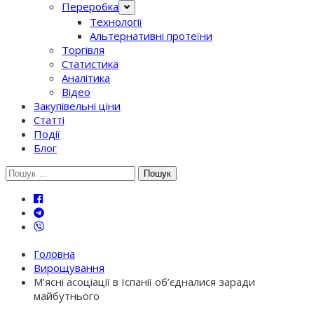
Переробка
Технології
Альтернативні протеїни
Торгівля
Статистика
Аналітика
Відео
Закупівельні ціни
Статті
Події
Блог
Шукати:
Головна
Вирощування
М’ясні асоціації в Іспанії об’єдналися заради
майбутнього