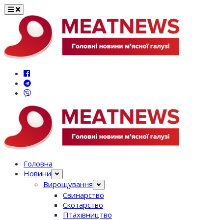
Перейти
до
вмісту
Головна
Новини
Вирощування
Свинарство
Скотарство
Птахівництво