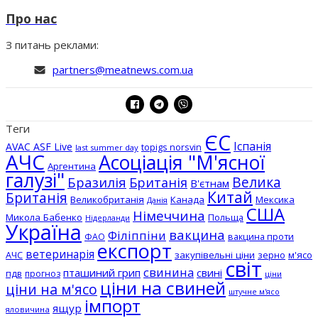
Про нас
З питань реклами:
partners@meatnews.com.ua
Теги
ЄС
Іспанія
AVAC ASF Live
topigs norsvin
last summer day
АЧС
Асоціація "М'ясної
Аргентина
галузі"
Бразилія
Велика
Британія
В'єтнам
Китай
Британія
Великобританія
Канада
Мексика
Данія
США
Німеччина
Микола Бабенко
Польща
Нідерланди
Україна
вакцина
Філіппіни
вакцина проти
ФАО
експорт
ветеринарія
АЧС
закупівельні ціни
зерно
м'ясо
світ
свинина
пташиний грип
свині
пдв
прогноз
ціни
ціни на свиней
ціни на м'ясо
штучне м'ясо
імпорт
ящур
яловичина