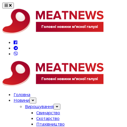
Перейти
до
вмісту
Головна
Новини
Вирощування
Свинарство
Скотарство
Птахівництво