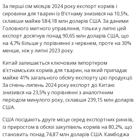
За перші сім місяців 2024 року експорт кормів і
сировини для тварин із В’єтнаму знизився на 10,5%,
склавши майже 584,18 млн доларів США. За даними
Головного митного управління, тільки у липні цей
експорт досягнув понад 90,65 млн доларів США, що
на 4,7% більше у порівнянні з червнем, проте на 30%
менше, ніж у липні 2023 року.
Китай залишається ключовим імпортером
в’єтнамських кормів для тварин, на який припадає
майже 41% загального обсягу експорту цієї продукції.
За січень-липень 2024 року експорт до Китаю
знизився на 23,5% у порівнянні з аналогічним
періодом минулого року, склавши 239,15 млн доларів
США.
США посідають друге місце серед експортних ринків,
із приростом в обсязі закупівель кормів на 80,2%, що
становить понад 74,87 млн ​​доларів США. Камбоджа