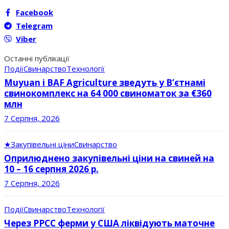
Facebook
Telegram
Viber
Останні публікації
Події
Свинарство
Технології
Muyuan і BAF Agriculture зведуть у В’єтнамі
свинокомплекс на 64 000 свиноматок за €360
млн
7 Серпня, 2026
★
Закупівельні ціни
Свинарство
Оприлюднено закупівельні ціни на свиней на
10 – 16 серпня 2026 р.
7 Серпня, 2026
Події
Свинарство
Технології
Через РРСС ферми у США ліквідують маточне