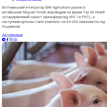
В’єтнамський інтегратор BAF Agriculture разом із
китайським Muyuan Foods впровадив на фермі Tay An Khanh
чотирирівневий захист свиноферм від АЧС та РРСС, а
наступним кроком стане комплекс на 64 000 свиноматок під
Хошіміном.
Детальніше