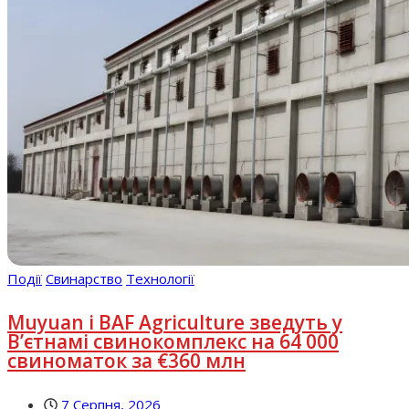
Події
Свинарство
Технології
Muyuan і BAF Agriculture зведуть у
В’єтнамі свинокомплекс на 64 000
свиноматок за €360 млн
7 Серпня, 2026