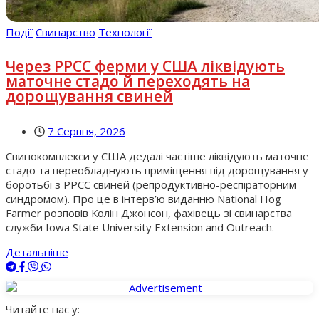
Події
Свинарство
Технології
Через РРСС ферми у США ліквідують
маточне стадо й переходять на
дорощування свиней
7 Серпня, 2026
Свинокомплекси у США дедалі частіше ліквідують маточне
стадо та переобладнують приміщення під дорощування у
боротьбі з РРСС свиней (репродуктивно-респіраторним
синдромом). Про це в інтерв’ю виданню National Hog
Farmer розповів Колін Джонсон, фахівець зі свинарства
служби Iowa State University Extension and Outreach.
Детальніше
Читайте нас у: