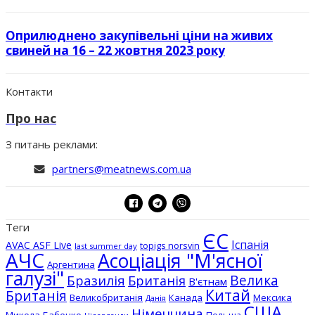
Оприлюднено закупівельні ціни на живих
свиней на 16 – 22 жовтня 2023 року
Контакти
Про нас
З питань реклами:
partners@meatnews.com.ua
Теги
ЄС
Іспанія
AVAC ASF Live
topigs norsvin
last summer day
АЧС
Асоціація "М'ясної
Аргентина
галузі"
Бразилія
Велика
Британія
В'єтнам
Китай
Британія
Великобританія
Канада
Мексика
Данія
США
Німеччина