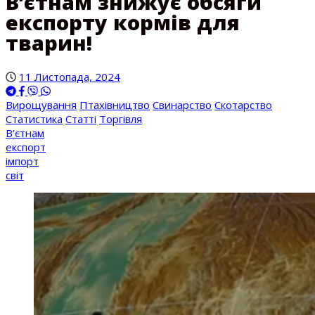
В’єтнам знижує обсяги
експорту кормів для
тварин!
11 Листопада, 2024
Вирощування
Птахівництво
Свинарство
Скотарство
Статистика
Статті
Торгівля
В'єтнам
експорт
імпорт
світ