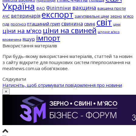
Микола Бабенко
Польща
Нідерланди
Україна
вакцина
Філіппіни
вакцина проти
ФАО
експорт
ветеринарія
АЧС
закупівельні ціни
зерно
м'ясо
світ
свинина
пташиний грип
свині
пдв
прогноз
ціни
ціни на свиней
ціни на м'ясо
штучне м'ясо
імпорт
ящур
яловичина
Використання матеріалів
При будь-якому використанні матеріалів, статтей та новин
з сайту відкрите для пошукових систем гіперпосилання на
meatnews.com.ua обов’язкове.
Слідкувати
Натисніть, щоб отримувати повідомлення про новини
×