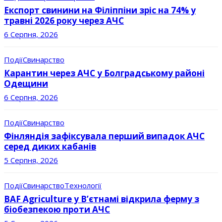
Експорт свинини на Філіппіни зріс на 74% у
травні 2026 року через АЧС
6 Серпня, 2026
Події
Свинарство
Карантин через АЧС у Болградському районі
Одещини
6 Серпня, 2026
Події
Свинарство
Фінляндія зафіксувала перший випадок АЧС
серед диких кабанів
5 Серпня, 2026
Події
Свинарство
Технології
BAF Agriculture у В’єтнамі відкрила ферму з
біобезпекою проти АЧС