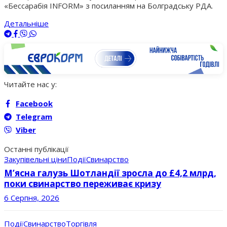
«Бессарабія INFORM» з посиланням на Болградську РДА.
Детальніше
Читайте нас у:
Facebook
Telegram
Viber
Останні публікації
Закупівельні ціни
Події
Свинарство
М’ясна галузь Шотландії зросла до £4,2 млрд,
поки свинарство переживає кризу
6 Серпня, 2026
Події
Свинарство
Торгівля