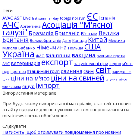
Теги
ЄС
Іспанія
AVAC ASF Live
topigs norsvin
last summer day
АЧС
Асоціація "М'ясної
Аргентина
галузі"
Бразилія
Велика
Британія
В'єтнам
Китай
Британія
Великобританія
Канада
Мексика
Данія
США
Німеччина
Микола Бабенко
Польща
Україна
вакцина
Філіппіни
вакцина проти
ФАО
експорт
ветеринарія
АЧС
закупівельні ціни
зерно
м'ясо
світ
свинина
пташиний грип
свині
пдв
прогноз
харчування
ціни на свиней
ціни на м'ясо
ціни
штучне м'ясо
імпорт
ящур
яловичина
Використання матеріалів
При будь-якому використанні матеріалів, статтей та новин
з сайту відкрите для пошукових систем гіперпосилання на
meatnews.com.ua обов’язкове.
Слідкувати
Натисніть, щоб отримувати повідомлення про новини