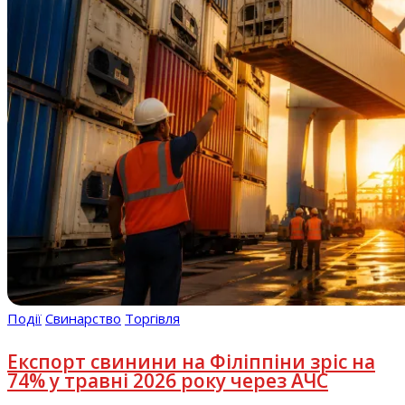
Події
Свинарство
Торгівля
Експорт свинини на Філіппіни зріс на
74% у травні 2026 року через АЧС