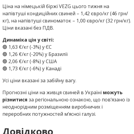
Ціна на німецькій біржі VEZG цього тижня на
напівтуші кондиційних свиней – 1,42 євро/кг (46 грн/
кг), на напівтуші свиноматок – 1,00 євро/кг (32 грн/кг).
Ціни вказані без ПДВ.
Динаміка цін у світі:
🟢 1,63 €/кг (-3%) у ЄС
🟢 1,26 €/кг (-20%) у Бразилії
🟢 2,06 €/кг (-8%) у США
🟢 1,73 €/кг (-6%) у Канаді
Усі ціни вказані за забійну вагу.
Прогнозні ціни на живця свиней в Україні
можуть
різнитися
за регіональною ознакою, що пов’язано із
неоднорідним розміщенням виробничих і
переробних потужностей м’ясної галузі.
Довідково