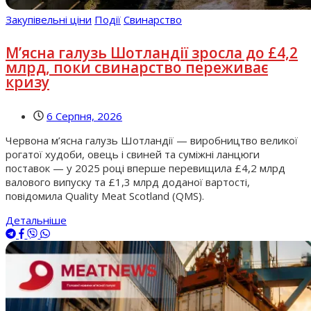
Закупівельні ціни
Події
Свинарство
М’ясна галузь Шотландії зросла до £4,2
млрд, поки свинарство переживає
кризу
6 Серпня, 2026
Червона м’ясна галузь Шотландії — виробництво великої
рогатої худоби, овець і свиней та суміжні ланцюги
поставок — у 2025 році вперше перевищила £4,2 млрд
валового випуску та £1,3 млрд доданої вартості,
повідомила Quality Meat Scotland (QMS).
Детальніше