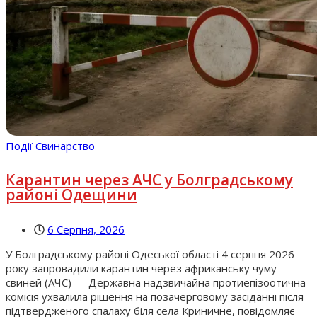
Події
Свинарство
Карантин через АЧС у Болградському
районі Одещини
6 Серпня, 2026
У Болградському районі Одеської області 4 серпня 2026
року запровадили карантин через африканську чуму
свиней (АЧС) — Державна надзвичайна протиепізоотична
комісія ухвалила рішення на позачерговому засіданні після
підтвердженого спалаху біля села Криничне, повідомляє