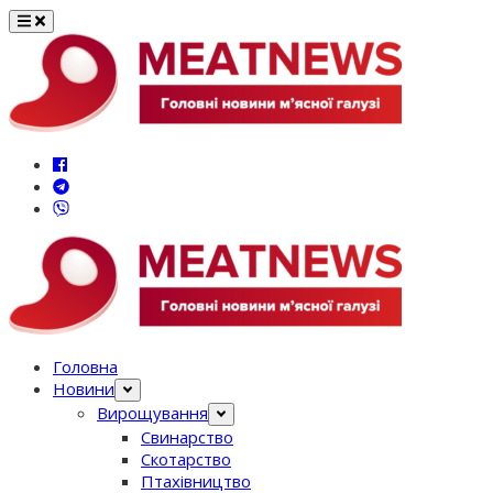
Перейти
до
вмісту
Головна
Новини
Вирощування
Свинарство
Скотарство
Птахівництво