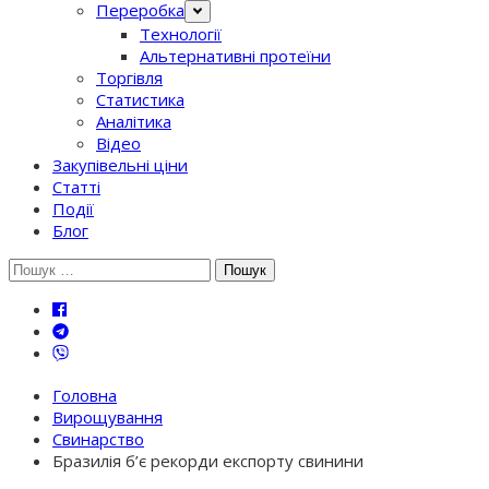
Переробка
Технології
Альтернативні протеїни
Торгівля
Статистика
Аналітика
Відео
Закупівельні ціни
Статті
Події
Блог
Шукати:
Головна
Вирощування
Свинарство
Бразилія б’є рекорди експорту свинини