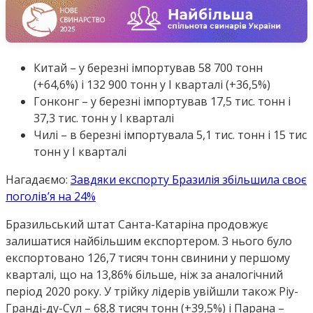
Китай – у березні імпортував 58 700 тонн
(+64,6%) і 132 900 тонн у I кварталі (+36,5%)
Гонконг – у березні імпортував 17,5 тис. тонн і
37,3 тис. тонн у I кварталі
Чилі – в березні імпортувала 5,1 тис. тонн і 15 тис
тонн у I кварталі
Нагадаємо:
Завдяки експорту Бразилія збільшила своє
поголів’я на 24%
Бразильський штат Санта-Катаріна продовжує
залишатися найбільшим експортером. З нього було
експортовано 126,7 тисяч тонн свинини у першому
кварталі, що на 13,86% більше, ніж за аналогічний
період 2020 року. У трійку лідерів увійшли також Ріу-
Гранді-ду-Сул – 68,8 тисяч тонн (+39,5%) і Парана –