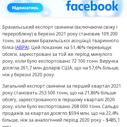
Бразильський експорт свинини (включаючи свіжу і
перероблену) в березні 2021 року становив 109 200
тонн, за даними Бразильської асоціації тваринного
білка (
ABPA
). Цей показник на 51,46% перевищує
обсяги, зареєстровані за той же період минулого
року, коли було експортовано 72 100 тонн. Виручка
досягла 261,7 млн доларів США, що на 57,6% більше,
ніж у березні 2020 року.
Загальний експорт свинини за перший квартал 2021
року становить 253 500 тонн, що на 21,86% більше
обсягу, зареєстрованого в першому кварталі 2020
року, коли було експортовано 208 000 тонн. Сальдо
продажів за квартал досягло $594 млн, що на 22,4%
більше, ніж за аналогічний період 2020 року – $485,1
млн.