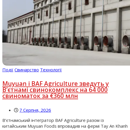
Події
Свинарство
Технології
Muyuan і BAF Agriculture зведуть у
В’єтнамі свинокомплекс на 64 000
свиноматок за €360 млн
7 Серпня, 2026
В’єтнамський інтегратор BAF Agriculture разом із
китайським Muyuan Foods впровадив на фермі Tay An Khanh