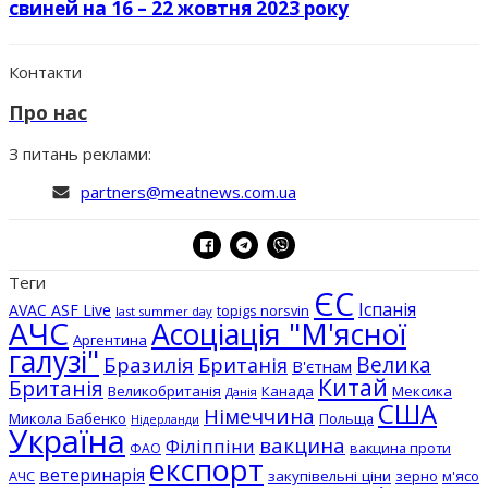
свиней на 16 – 22 жовтня 2023 року
Контакти
Про нас
З питань реклами:
partners@meatnews.com.ua
Теги
ЄС
Іспанія
AVAC ASF Live
topigs norsvin
last summer day
АЧС
Асоціація "М'ясної
Аргентина
галузі"
Бразилія
Велика
Британія
В'єтнам
Китай
Британія
Великобританія
Канада
Мексика
Данія
США
Німеччина
Микола Бабенко
Польща
Нідерланди
Україна
вакцина
Філіппіни
вакцина проти
ФАО
експорт
ветеринарія
АЧС
закупівельні ціни
зерно
м'ясо