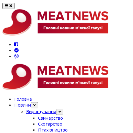
Перейти
до
вмісту
Головна
Новини
Вирощування
Свинарство
Скотарство
Птахівництво