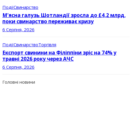
Події
Свинарство
М’ясна галузь Шотландії зросла до £4,2 млрд,
поки свинарство переживає кризу
6 Серпня, 2026
Події
Свинарство
Торгівля
Експорт свинини на Філіппіни зріс на 74% у
травні 2026 року через АЧС
6 Серпня, 2026
Головні новини