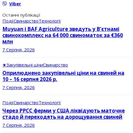
Viber
Останні публікації
Події
Свинарство
Технології
Muyuan і BAF Agriculture зведуть у В’єтнамі
свинокомплекс на 64 000 свиноматок за €360
млн
7 Серпня, 2026
★
Закупівельні ціни
Свинарство
Оприлюднено закупівельні ціни на свиней на
10 – 16 серпня 2026 р.
7 Серпня, 2026
Події
Свинарство
Технології
Через РРСС ферми у США ліквідують маточне
стадо й переходять на дорощування свиней
7 Серпня, 2026