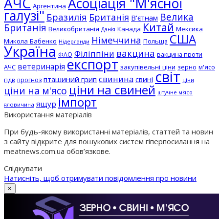
АЧС
Асоціація "М'ясної
Аргентина
галузі"
Бразилія
Велика
Британія
В'єтнам
Китай
Британія
Великобританія
Канада
Мексика
Данія
США
Німеччина
Микола Бабенко
Польща
Нідерланди
Україна
вакцина
Філіппіни
вакцина проти
ФАО
експорт
ветеринарія
АЧС
закупівельні ціни
зерно
м'ясо
світ
свинина
пташиний грип
свині
пдв
прогноз
ціни
ціни на свиней
ціни на м'ясо
штучне м'ясо
імпорт
ящур
яловичина
Використання матеріалів
При будь-якому використанні матеріалів, статтей та новин
з сайту відкрите для пошукових систем гіперпосилання на
meatnews.com.ua обов’язкове.
Слідкувати
Натисніть, щоб отримувати повідомлення про новини
×