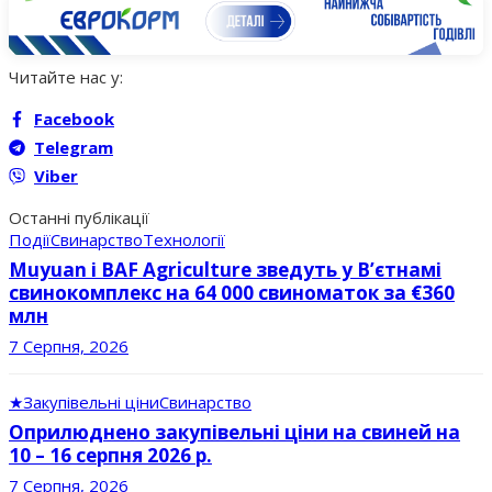
Читайте нас у:
Facebook
Telegram
Viber
Останні публікації
Події
Свинарство
Технології
Muyuan і BAF Agriculture зведуть у В’єтнамі
свинокомплекс на 64 000 свиноматок за €360
млн
7 Серпня, 2026
★
Закупівельні ціни
Свинарство
Оприлюднено закупівельні ціни на свиней на
10 – 16 серпня 2026 р.
7 Серпня, 2026