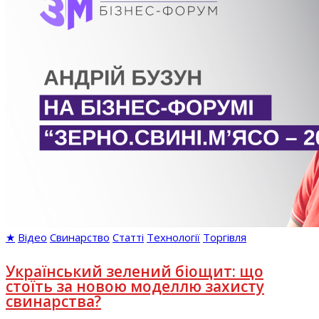
★
Відео
Свинарство
Статті
Технології
Торгівля
Український зелений біощит: що
стоїть за новою моделлю захисту
свинарства?