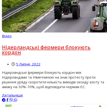
Відео
Нідерландські фермери блокують
кордон
5 Липня, 2022
Нідерландські фермери блокують кордон між
Нідерландами та Німеччиною на знак протесту проти
рішення уряду скоротити кількість викидів оксиду азоту та
аміаку на 30%-70%, щоб відповідати нормам ЄС.
Детальніше