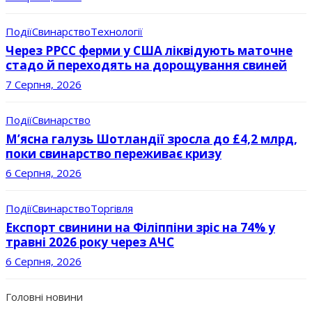
Події
Свинарство
Технології
Через РРСС ферми у США ліквідують маточне
стадо й переходять на дорощування свиней
7 Серпня, 2026
Події
Свинарство
М’ясна галузь Шотландії зросла до £4,2 млрд,
поки свинарство переживає кризу
6 Серпня, 2026
Події
Свинарство
Торгівля
Експорт свинини на Філіппіни зріс на 74% у
травні 2026 року через АЧС
6 Серпня, 2026
Головні новини