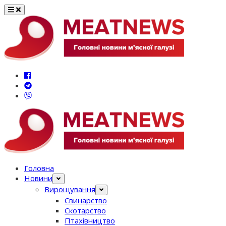
Перейти
до
вмісту
Головна
Новини
Вирощування
Свинарство
Скотарство
Птахівництво