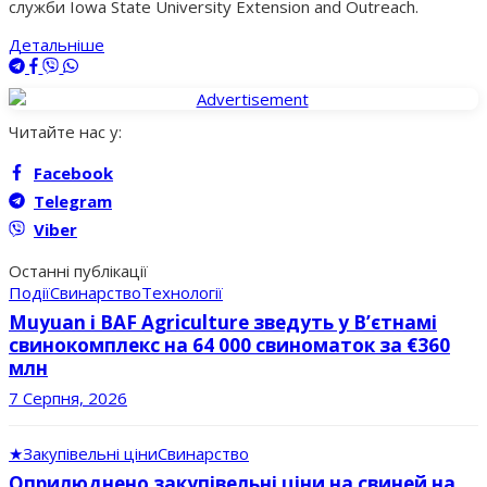
служби Iowa State University Extension and Outreach.
Детальніше
Читайте нас у:
Facebook
Telegram
Viber
Останні публікації
Події
Свинарство
Технології
Muyuan і BAF Agriculture зведуть у В’єтнамі
свинокомплекс на 64 000 свиноматок за €360
млн
7 Серпня, 2026
★
Закупівельні ціни
Свинарство
Оприлюднено закупівельні ціни на свиней на