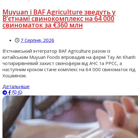
Muyuan і BAF Agriculture зведуть у
В’єтнамі свинокомплекс на 64 000
свиноматок за €360 млн
7 Серпня, 2026
В’єтнамський інтегратор BAF Agriculture разом із
китайським Muyuan Foods впровадив на фермі Tay An Khanh
чотирирівневий захист свиноферм від АЧС та РРСС, а
наступним кроком стане комплекс на 64 000 свиноматок під
Хошіміном.
Детальніше