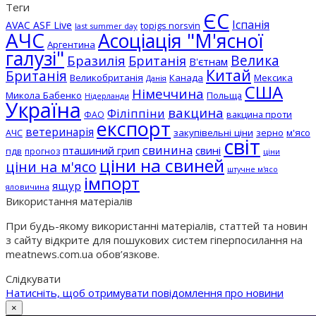
Теги
ЄС
Іспанія
AVAC ASF Live
topigs norsvin
last summer day
АЧС
Асоціація "М'ясної
Аргентина
галузі"
Бразилія
Велика
Британія
В'єтнам
Китай
Британія
Великобританія
Канада
Мексика
Данія
США
Німеччина
Микола Бабенко
Польща
Нідерланди
Україна
вакцина
Філіппіни
вакцина проти
ФАО
експорт
ветеринарія
АЧС
закупівельні ціни
зерно
м'ясо
світ
свинина
пташиний грип
свині
пдв
прогноз
ціни
ціни на свиней
ціни на м'ясо
штучне м'ясо
імпорт
ящур
яловичина
Використання матеріалів
При будь-якому використанні матеріалів, статтей та новин
з сайту відкрите для пошукових систем гіперпосилання на
meatnews.com.ua обов’язкове.
Слідкувати
Натисніть, щоб отримувати повідомлення про новини
×