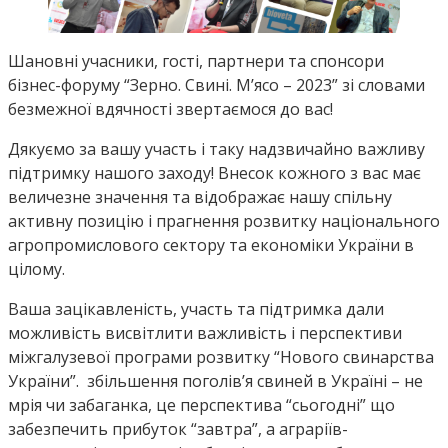
Шановні учасники, гості, партнери та спонсори
бізнес-форуму “Зерно. Свині. М’ясо – 2023” зі словами
безмежної вдячності звертаємося до вас!
Дякуємо за вашу участь і таку надзвичайно важливу
підтримку нашого заходу! Внесок кожного з вас має
величезне значення та відображає нашу спільну
активну позицію і прагнення розвитку національного
агропромислового сектору та економіки України в
цілому.
Ваша зацікавленість, участь та підтримка дали
можливість висвітлити важливість і перспективи
міжгалузевої програми розвитку “Нового свинарства
України”. збільшення поголів’я свиней в Україні – не
мрія чи забаганка, це перспектива “сьогодні” що
забезпечить прибуток “завтра”, а аграріїв-