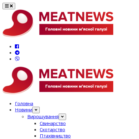
Перейти
до
вмісту
Головна
Новини
Вирощування
Свинарство
Скотарство
Птахівництво