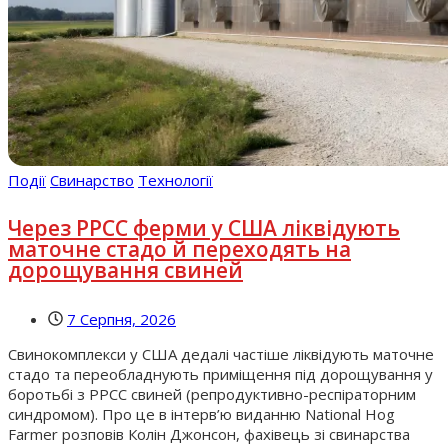
Події
Свинарство
Технології
Через РРСС ферми у США ліквідують
маточне стадо й переходять на
дорощування свиней
7 Серпня, 2026
Свинокомплекси у США дедалі частіше ліквідують маточне
стадо та переобладнують приміщення під дорощування у
боротьбі з РРСС свиней (репродуктивно-респіраторним
синдромом). Про це в інтерв’ю виданню National Hog
Farmer розповів Колін Джонсон, фахівець зі свинарства