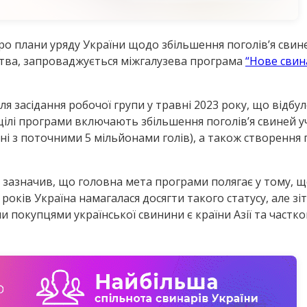
ро плани уряду України щодо збільшення поголів’я свине
ства, запроваджується міжгалузева програма
“Нове свин
я засідання робочої групи у травні 2023 року, що відбул
ні цілі програми включають збільшення поголів’я свиней 
янні з поточними 5 мільйонами голів), а також створенн
 зазначив, що головна мета програми полягає у тому, 
років Україна намагалася досягти такого статусу, але з
ми покупцями української свинини є країни Азії та част