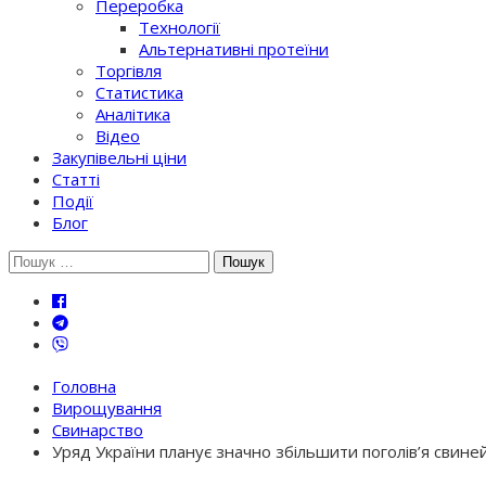
Переробка
Технології
Альтернативні протеїни
Торгівля
Статистика
Аналітика
Відео
Закупівельні ціни
Статті
Події
Блог
Шукати:
Головна
Вирощування
Свинарство
Уряд України планує значно збільшити поголів’я свиней