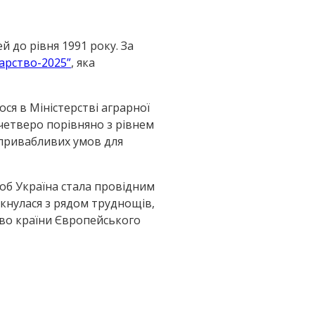
й до рівня 1991 року. За
арство-2025”
, яка
ося в Міністерстві аграрної
учетверо порівняно з рівнем
я привабливих умов для
щоб Україна стала провідним
іткнулася з рядом труднощів,
ково країни Європейського