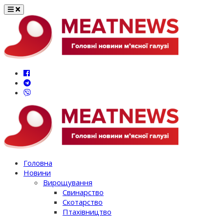
Перейти
до
вмісту
Головна
Новини
Вирощування
Свинарство
Скотарство
Птахівництво