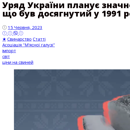
Уряд України планує значно
що був досягнутий у 1991 р
15 Червня, 2023
★
Свинарство
Статті
Асоціація "М'ясної галузі"
імпорт
світ
ціни на свиней