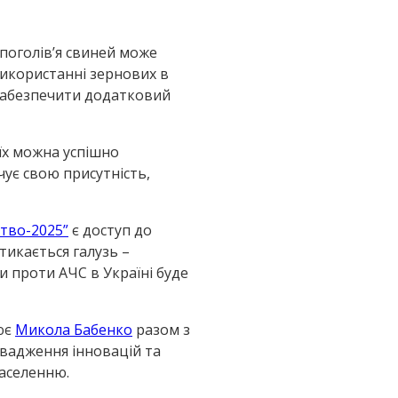
 поголів’я свиней може
використанні зернових в
і забезпечити додатковий
 їх можна успішно
чує свою присутність,
тво-2025”
є доступ до
тикається галузь –
и проти АЧС в Україні буде
ює
Микола Бабенко
разом з
вадження інновацій та
населенню.