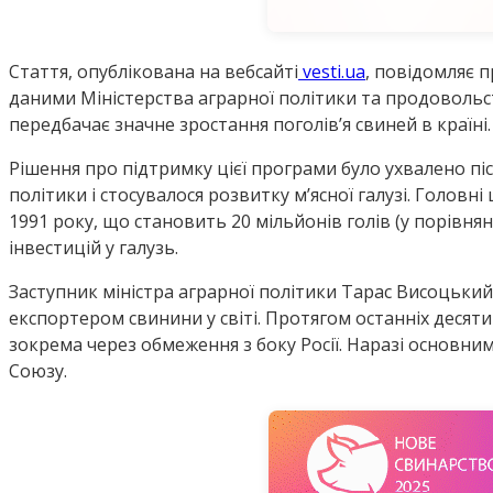
Стаття, опублікована на вебсайті
vesti.ua
, повідомляє п
даними Міністерства аграрної політики та продоволь
передбачає значне зростання поголів’я свиней в країні.
Рішення про підтримку цієї програми було ухвалено післ
політики і стосувалося розвитку м’ясної галузі. Голов
1991 року, що становить 20 мільйонів голів (у порівн
інвестицій у галузь.
Заступник міністра аграрної політики Тарас Висоцький
експортером свинини у світі. Протягом останніх десяти 
зокрема через обмеження з боку Росії. Наразі основни
Союзу.