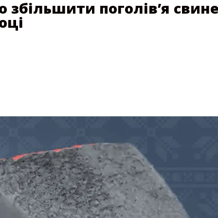
 збільшити поголів’я свине
оці