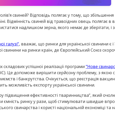
олів’я свиней? Відповідь полягає у тому, що збільшення
ні. Відмінність свиней від травоїдних овець полягає в 
ористатися надлишком зерна, якого немає де зберігати, 
ної галузі”
, вважає, що ринки для української свинини є і
ої свинини на ринки країн, де Європейський Союз скоро
х складових успішної реалізації програми
“Нове свинарс
ЧС). Це допоможе вирішити серйозну проблему, з якою с
мств і банкрутства. Очікується, що реєстрація вакцин
ть можливість експорту української свинини.
тру підвищення ефективності тваринництва”, який очол
и ємність ринку у рази, щоб стимулювати швидше впро
ького свинарства і користі національній економіці та 