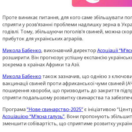
Проте виникає питання, для кого саме збільшувати пог
сприяти у розв’язанні проблеми надлишку зерна в Украї
годівлі. Тому, збільшуючи поголів’я свиней, можна ск
прибуток для українських аграріїв.
Микола Бабенко
, виконавчий директор
Асоціації “М’яс
розширити. Він прогнозує успішну експансію українськ
зокрема в країнах Африки та Азії.
Микола Бабенко
також зазначив, що однією з ключови
вакцинації свиней проти африканської чуми свиней (А
поширення хвороби, що призводить до закриття підприє
сприяти подальшому розвитку свинарства та забезпечи
Програма
“Нове свинарство-2025”
є ініціативою “Цен
Асоціацією “М’ясна галузь”
. Вони пропонують збільшит
зменшити собівартість, що сприятиме розвитку українс