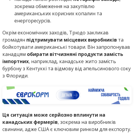
зокрема обмеження на закупівлю
американських корисних копалин та
енергоресурсів.
Окрім економічних заходів, Трюдо закликав
громадян
підтримувати місцевих виробників
та
бойкотувати американські товари. Він запропонував
канадцям
обирати вітчизняні продукти замість
імпортних
, наприклад, канадське жито замість
бурбону з Кентуккі та відмову від апельсинового соку
з Флориди.
Ця ситуація може серйозно вплинути на
канадських фермерів
, зокрема на виробників
свинини, адже США є ключовим ринком для експорту.