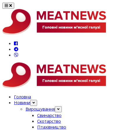
Перейти
до
вмісту
Головна
Новини
Вирощування
Свинарство
Скотарство
Птахівництво