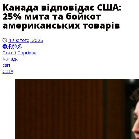
Канада відповідає США:
25% мита та бойкот
американських товарів
4 Лютого, 2025
Статті
Торгівля
Канада
світ
США