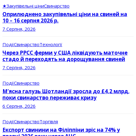
★
Закупівельні ціни
Свинарство
Оприлюднено закупівельні ціни на свиней на
10 – 16 серпня 2026 р.
7 Серпня, 2026
Події
Свинарство
Технології
Через РРСС ферми у США ліквідують маточне
стадо й переходять на дорощування свиней
7 Серпня, 2026
Події
Свинарство
М’ясна галузь Шотландії зросла до £4,2 млрд,
поки свинарство переживає кризу
6 Серпня, 2026
Події
Свинарство
Торгівля
Експорт свинини на Філіппіни зріс на 74% у