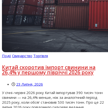
Події
Свинарство
Торгівля
Китай скоротив імпорт свинини на
26,4% у першому півріччі 2026 року
23 Липня, 2026
У січні–червні 2026 року Китай імпортував 390 тисяч тонн
свинини — на 26,4% менше, ніж за аналогічний період
2025 року, коли обсяг становив 530 тисяч тонн. Про це 22
липня 2026 року повідомило галузеве видання