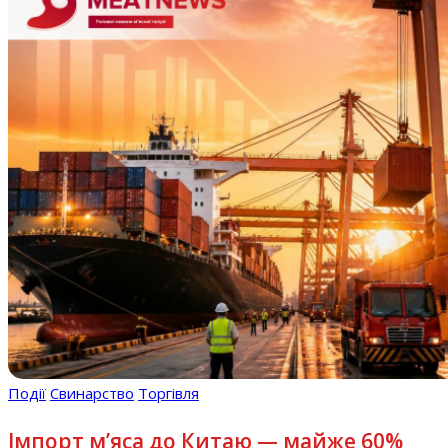
Події
Свинарство
Торгівля
Імпорт м’яса до Китаю — майже 60%