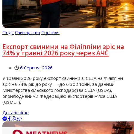
Події
Свинарство
Торгівля
Експорт свинини на Філіппіни зріс на
74% у травні 2026 року через АЧС
6 Серпня, 2026
У травні 2026 року експорт свинини зі США на Філіппіни
зріс на 74% рік до року — до 6 302 тонн, за даними
Міністерства сільського господарства США (USDA),
оприлюдненими Федерацією експортерів м’яса США
(USMEF).
Детальніше