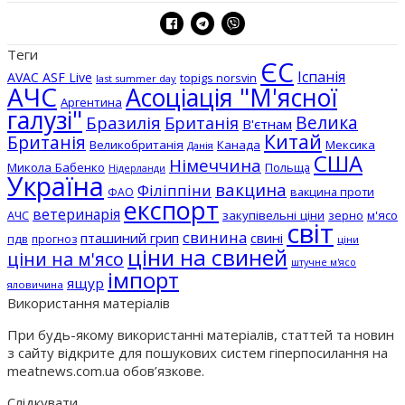
Теги
ЄС
Іспанія
AVAC ASF Live
topigs norsvin
last summer day
АЧС
Асоціація "М'ясної
Аргентина
галузі"
Бразилія
Велика
Британія
В'єтнам
Китай
Британія
Великобританія
Канада
Мексика
Данія
США
Німеччина
Микола Бабенко
Польща
Нідерланди
Україна
вакцина
Філіппіни
вакцина проти
ФАО
експорт
ветеринарія
АЧС
закупівельні ціни
зерно
м'ясо
світ
свинина
пташиний грип
свині
пдв
прогноз
ціни
ціни на свиней
ціни на м'ясо
штучне м'ясо
імпорт
ящур
яловичина
Використання матеріалів
При будь-якому використанні матеріалів, статтей та новин
з сайту відкрите для пошукових систем гіперпосилання на
meatnews.com.ua обов’язкове.
Слідкувати