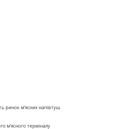
ть ринок м’ясних напівтуш.
го м’ясного терміналу