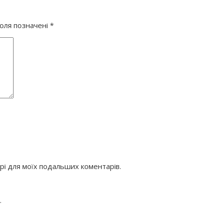
поля позначені
*
ері для моїх подальших коментарів.
.