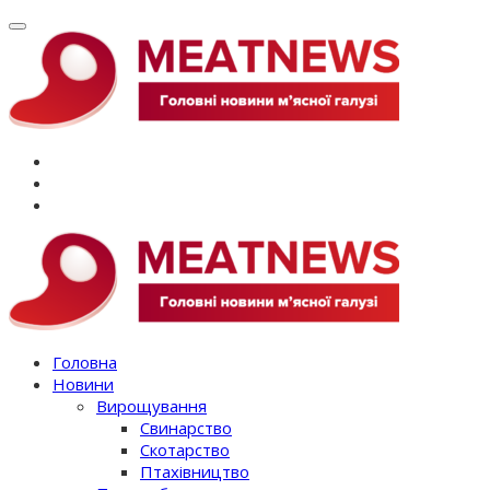
Перейти
до
вмісту
Головна
Новини
Вирощування
Свинарство
Скотарство
Птахівництво