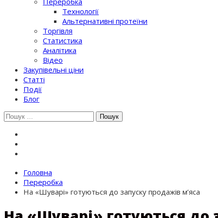
Переробка
Технології
Альтернативні протеїни
Торгівля
Статистика
Аналітика
Відео
Закупівельні ціни
Статті
Події
Блог
Шукати:
Головна
Переробка
На «Шуварі» готуються до запуску продажів м’яса
На «Шуварі» готуються до 