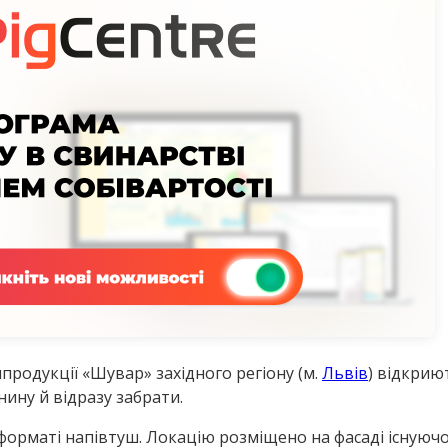
продукції «Шувар» західного регіону (м.
Львів
) відкрию
нину й відразу забрати.
форматі напівтуш. Локацію розміщено на фасаді існуючо