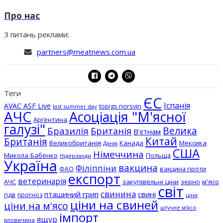
Про нас
З питань реклами:
partners@meatnews.com.ua
Теги
ЄС
Іспанія
AVAC ASF Live
topigs norsvin
last summer day
АЧС
Асоціація "М'ясної
Аргентина
галузі"
Бразилія
Велика
Британія
В'єтнам
Китай
Британія
Великобританія
Канада
Мексика
Данія
США
Німеччина
Микола Бабенко
Польща
Нідерланди
Україна
вакцина
Філіппіни
вакцина проти
ФАО
експорт
ветеринарія
АЧС
закупівельні ціни
зерно
м'ясо
світ
свинина
пташиний грип
свині
пдв
прогноз
ціни
ціни на свиней
ціни на м'ясо
штучне м'ясо
імпорт
ящур
яловичина