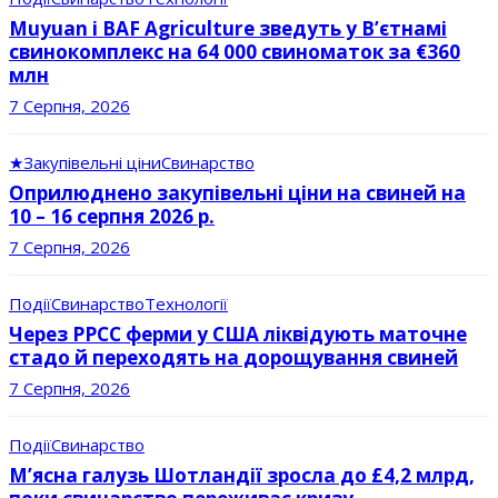
Muyuan і BAF Agriculture зведуть у В’єтнамі
свинокомплекс на 64 000 свиноматок за €360
млн
7 Серпня, 2026
★
Закупівельні ціни
Свинарство
Оприлюднено закупівельні ціни на свиней на
10 – 16 серпня 2026 р.
7 Серпня, 2026
Події
Свинарство
Технології
Через РРСС ферми у США ліквідують маточне
стадо й переходять на дорощування свиней
7 Серпня, 2026
Події
Свинарство
М’ясна галузь Шотландії зросла до £4,2 млрд,