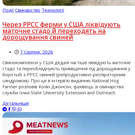
Події
Свинарство
Технології
Через РРСС ферми у США ліквідують
маточне стадо й переходять на
дорощування свиней
7 Серпня, 2026
Свинокомплекси у США дедалі частіше ліквідують маточне
стадо та переобладнують приміщення під дорощування у
боротьбі з РРСС свиней (репродуктивно-респіраторним
синдромом). Про це в інтерв’ю виданню National Hog
Farmer розповів Колін Джонсон, фахівець зі свинарства
служби Iowa State University Extension and Outreach.
Детальніше