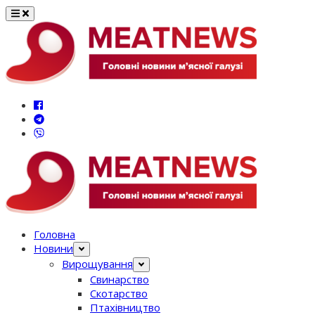
Перейти
до
вмісту
Головна
Новини
Вирощування
Свинарство
Скотарство
Птахівництво