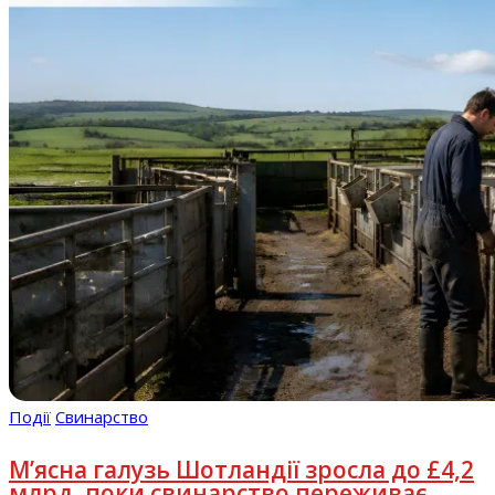
Події
Свинарство
М’ясна галузь Шотландії зросла до £4,2
млрд, поки свинарство переживає