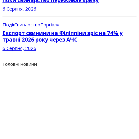
поки свинарство переживає кризу
6 Серпня, 2026
Події
Свинарство
Торгівля
Експорт свинини на Філіппіни зріс на 74% у
травні 2026 року через АЧС
6 Серпня, 2026
Головні новини