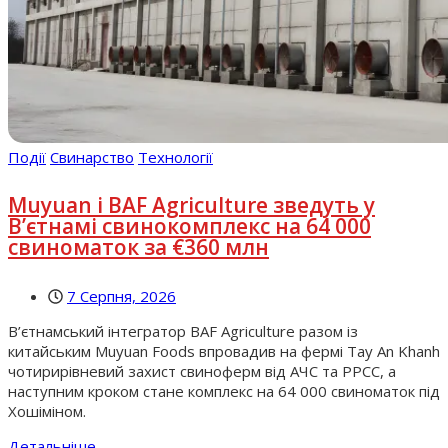
Події
Свинарство
Технології
Muyuan і BAF Agriculture зведуть у
В’єтнамі свинокомплекс на 64 000
свиноматок за €360 млн
7 Серпня, 2026
В’єтнамський інтегратор BAF Agriculture разом із
китайським Muyuan Foods впровадив на фермі Tay An Khanh
чотирирівневий захист свиноферм від АЧС та РРСС, а
наступним кроком стане комплекс на 64 000 свиноматок під
Хошіміном.
Детальніше