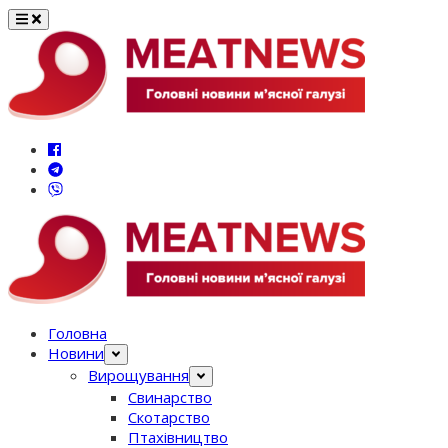
Перейти
до
вмісту
Головна
Новини
Вирощування
Свинарство
Скотарство
Птахівництво