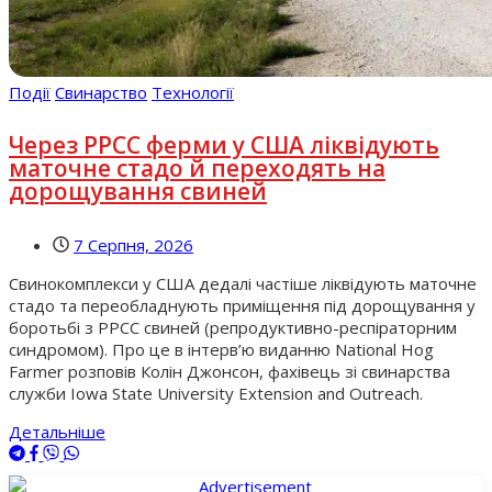
Події
Свинарство
Технології
Через РРСС ферми у США ліквідують
маточне стадо й переходять на
дорощування свиней
7 Серпня, 2026
Свинокомплекси у США дедалі частіше ліквідують маточне
стадо та переобладнують приміщення під дорощування у
боротьбі з РРСС свиней (репродуктивно-респіраторним
синдромом). Про це в інтерв’ю виданню National Hog
Farmer розповів Колін Джонсон, фахівець зі свинарства
служби Iowa State University Extension and Outreach.
Детальніше