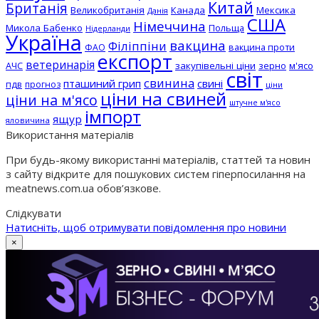
Китай
Британія
Великобританія
Канада
Мексика
Данія
США
Німеччина
Микола Бабенко
Польща
Нідерланди
Україна
вакцина
Філіппіни
вакцина проти
ФАО
експорт
ветеринарія
АЧС
закупівельні ціни
зерно
м'ясо
світ
свинина
пташиний грип
свині
пдв
прогноз
ціни
ціни на свиней
ціни на м'ясо
штучне м'ясо
імпорт
ящур
яловичина
Використання матеріалів
При будь-якому використанні матеріалів, статтей та новин
з сайту відкрите для пошукових систем гіперпосилання на
meatnews.com.ua обов’язкове.
Слідкувати
Натисніть, щоб отримувати повідомлення про новини
×