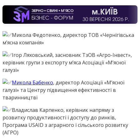
Микола Федотенко, директор ТОВ «Чернігівська
мʼясна компанія»
Ігор Ляховський, засновник ТзОВ «Агро-Інвест»,
керівник групи з експорту мʼяса Асоціації «Мʼясної
галузі»
Микола Бабенко
, директор Асоціації «М’ясної
галузі» та Центру підвищення ефективності в
тваринництві
Владислав Карпенко, керівник напряму з
розвитку продуктивності і доступу до ринків,
Програма USAID з аграрного і сільського розвитку
(АГРО)