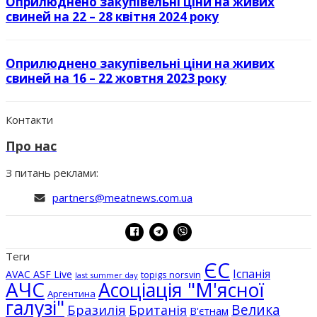
Оприлюднено закупівельні ціни на живих
свиней на 22 – 28 квітня 2024 року
Оприлюднено закупівельні ціни на живих
свиней на 16 – 22 жовтня 2023 року
Контакти
Про нас
З питань реклами:
partners@meatnews.com.ua
Теги
ЄС
Іспанія
AVAC ASF Live
topigs norsvin
last summer day
АЧС
Асоціація "М'ясної
Аргентина
галузі"
Бразилія
Велика
Британія
В'єтнам