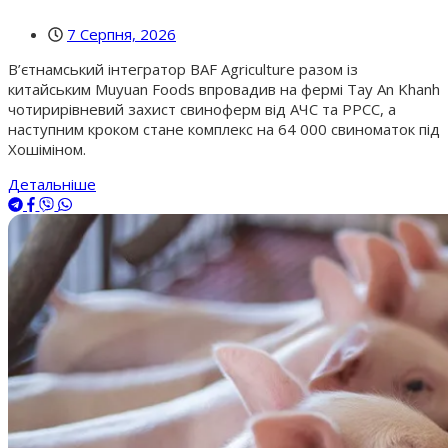
7 Серпня, 2026
В’єтнамський інтегратор BAF Agriculture разом із
китайським Muyuan Foods впровадив на фермі Tay An Khanh
чотирирівневий захист свиноферм від АЧС та РРСС, а
наступним кроком стане комплекс на 64 000 свиноматок під
Хошіміном.
Детальніше