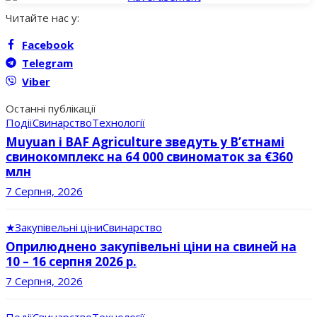
Читайте нас у:
Facebook
Telegram
Viber
Останні публікації
Події
Свинарство
Технології
Muyuan і BAF Agriculture зведуть у В’єтнамі
свинокомплекс на 64 000 свиноматок за €360
млн
7 Серпня, 2026
★
Закупівельні ціни
Свинарство
Оприлюднено закупівельні ціни на свиней на
10 – 16 серпня 2026 р.
7 Серпня, 2026
Події
Свинарство
Технології