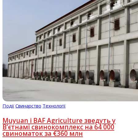
Події
Свинарство
Технології
Muyuan і BAF Agriculture зведуть у
В’єтнамі свинокомплекс на 64 000
свиноматок за €360 млн