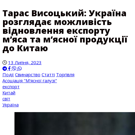
Тарас Висоцький: Україна
розглядає можливість
відновлення експорту
м’яса та м’ясної продукції
до Китаю
13 Липня, 2023
Події
Свинарство
Статті
Торгівля
Асоціація "М'ясної галузі"
експорт
Китай
світ
Україна