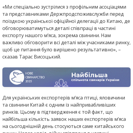
«Ми спеціально зустрілися з профільним асоціацями
та представниками Держпродспоживслужби перед
поїздкою української офіційної делегації до Китаю, де
обговорюватимуться деталі співпраці в частині
експорту нашого м’яса, зокрема свинини. Нам
важливо обговорити всі деталі між учасниками ринку,
щоб це питання було вирішено результативно», –
сказав Тарас Висоцький.
Для українських експортерів м’яса птиці, яловичини
та свинини Китай є одним із найпривабливіших
ринків. Цьому в підтвердження є той факт, що
найбільша кількість заявок наших експортерів мʼяса
на сьогоднішній день стосуються саме китайського