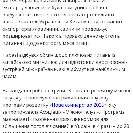
ринку. Через ковід, війну співпраця в частині
експорту яловичини була призупинена. Нині
відбувається певне потепління в торговельних
відносинах між Україною та Китаєм і список наших
експортерів яловичини, свинини продовжує
розширюватися. Також в порядку денному стоїть
питання і щодо експорту м’яса птиці.
Наразі відбувся обмін щодо ключових питань із
китайською митницею для підготовки двосторонніх
зустрічей між країнами, які відбудуться найближчим
часом.
На засіданні робочої групи «З питань розвитку м’ясної
галузі» у травні було підтримана міжгалузеву
програму розвитку
«Нове свинарство 2025»
, яку
запропонувала Асоціація «М’ясної галузі». Програма
має на меті створення сприятливих умов для
збільшення поголів’я свиней в Україні в 4 рази – до 20