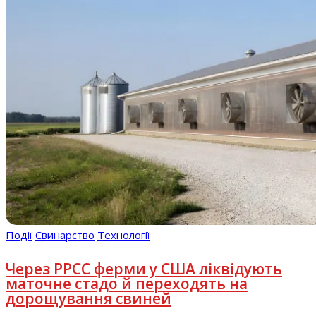
Події
Свинарство
Технології
Через РРСС ферми у США ліквідують
маточне стадо й переходять на
дорощування свиней