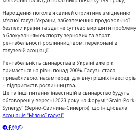
мільйонів голів (до показника початку 1991 року).
Нарощення поголів’я свиней сприятиме зміцненню
мʼясної галузі України, забезпеченню продовольчої
безпеки країни та здатне суттєво вирішити проблему
з блокуванням експорту зернових та втрат
рентабельності рослинництвом, переконані в
галузевій асоціації.
Рентабельність свинарства в Україні вже рік
тримається на рівні понад 200%. Галузь стала
привабливою, насамперед, для внутрішніх інвесторів
– підприємств рослинництва.
Це та інші питання інвестицій в свинарство будуть
обговорені у вересні 2023 року на Форумі “Grain-Pork-
Synergy” (Зерно-Свинина-Синергія), що ініціювала
Асоціація “Мʼясної галузі”
.