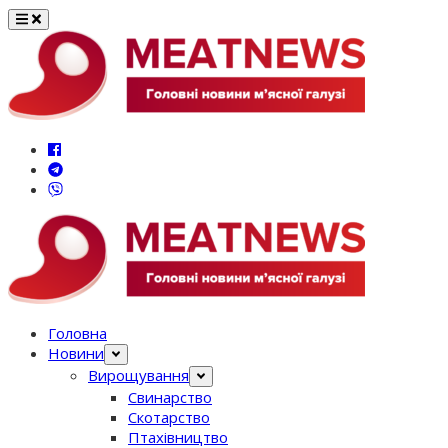
Перейти
до
вмісту
Головна
Новини
Вирощування
Свинарство
Скотарство
Птахівництво