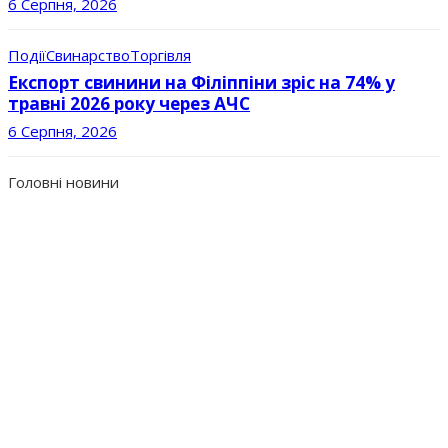
6 Серпня, 2026
Події
Свинарство
Торгівля
Експорт свинини на Філіппіни зріс на 74% у
травні 2026 року через АЧС
6 Серпня, 2026
Головні новини