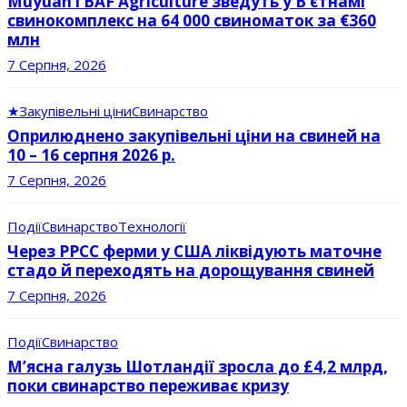
Muyuan і BAF Agriculture зведуть у В’єтнамі
свинокомплекс на 64 000 свиноматок за €360
млн
7 Серпня, 2026
★
Закупівельні ціни
Свинарство
Оприлюднено закупівельні ціни на свиней на
10 – 16 серпня 2026 р.
7 Серпня, 2026
Події
Свинарство
Технології
Через РРСС ферми у США ліквідують маточне
стадо й переходять на дорощування свиней
7 Серпня, 2026
Події
Свинарство
М’ясна галузь Шотландії зросла до £4,2 млрд,
поки свинарство переживає кризу