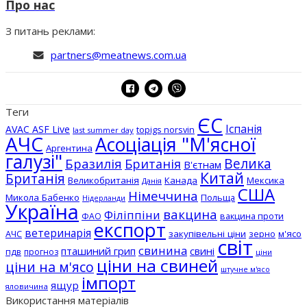
Про нас
З питань реклами:
partners@meatnews.com.ua
Теги
ЄС
Іспанія
AVAC ASF Live
topigs norsvin
last summer day
АЧС
Асоціація "М'ясної
Аргентина
галузі"
Бразилія
Велика
Британія
В'єтнам
Китай
Британія
Великобританія
Канада
Мексика
Данія
США
Німеччина
Микола Бабенко
Польща
Нідерланди
Україна
вакцина
Філіппіни
вакцина проти
ФАО
експорт
ветеринарія
АЧС
закупівельні ціни
зерно
м'ясо
світ
свинина
пташиний грип
свині
пдв
прогноз
ціни
ціни на свиней
ціни на м'ясо
штучне м'ясо
імпорт
ящур
яловичина
Використання матеріалів