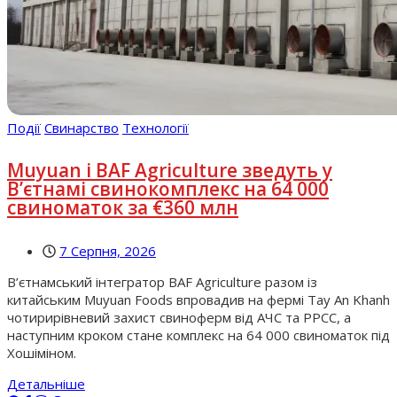
Події
Свинарство
Технології
Muyuan і BAF Agriculture зведуть у
В’єтнамі свинокомплекс на 64 000
свиноматок за €360 млн
7 Серпня, 2026
В’єтнамський інтегратор BAF Agriculture разом із
китайським Muyuan Foods впровадив на фермі Tay An Khanh
чотирирівневий захист свиноферм від АЧС та РРСС, а
наступним кроком стане комплекс на 64 000 свиноматок під
Хошіміном.
Детальніше