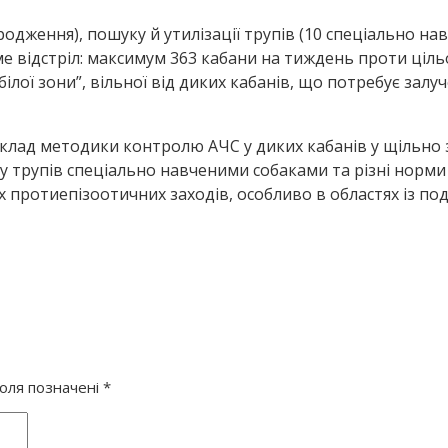
одження), пошуку й утилізації трупів (10 спеціально на
ме відстріл: максимум 363 кабани на тиждень проти ціл
лої зони”, вільної від диких кабанів, що потребує залуч
иклад методики контролю АЧС у диких кабанів у щільно
 трупів спеціально навченими собаками та різні норми в
 протиепізоотичних заходів, особливо в областях із под
поля позначені
*