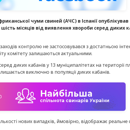
риканської чуми свиней (АЧС) в Іспанії опублікував
 шість місяців від виявлення хвороби серед диких ка
 заходів контролю не застосовувався з достатньою інте
звіту комітету залишаються актуальними.
серед диких кабанів у 13 муніципалітетах на території
лишається виключно в популяції диких кабанів.
кількості нових випадків, ймовірно, відображає реальн