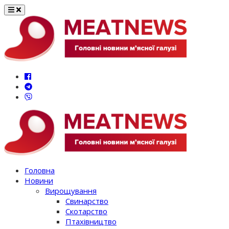
Перейти
до
вмісту
Головна
Новини
Вирощування
Свинарство
Скотарство
Птахівництво