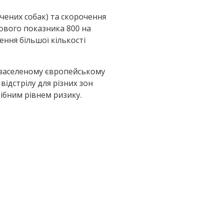
вчених собак) та скорочення
ьового показника 800 на
ення більшої кількості
 заселеному європейському
ідстрілу для різних зон
ібним рівнем ризику.