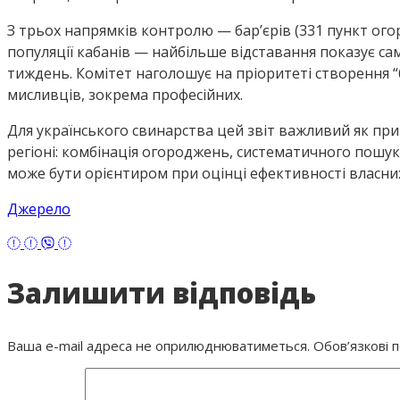
З трьох напрямків контролю — бар’єрів (331 пункт огор
популяції кабанів — найбільше відставання показує са
тиждень. Комітет наголошує на пріоритеті створення “бі
мисливців, зокрема професійних.
Для українського свинарства цей звіт важливий як пр
регіоні: комбінація огороджень, систематичного пошуку
може бути орієнтиром при оцінці ефективності власних
Джерело
Залишити відповідь
Ваша e-mail адреса не оприлюднюватиметься.
Обов’язкові 