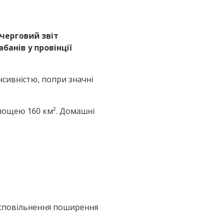
 черговий звіт
банів у провінції
нсивністю, попри значні
 площею 160 км². Домашні
е сповільнення поширення