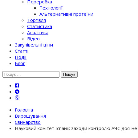
Переробка
Технології
Альтернативні протеїни
Торгівля
Статистика
Аналітика
Відео
Закупівельні ціни
Статті
Події
Блог
Шукати:
Головна
Вирощування
Свинарство
Науковий комітет Іспанії: заходи контролю АЧС досі не