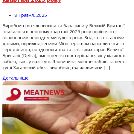
8 Травня, 2025
Виробництво яловичини та баранини у Великій Британії
знизилося в першому кварталі 2025 року порівняно з
аналогічним періодом минулого року. Згідно з останніми
даними, оприлюдненими Міністерством навколишнього
середовища, продовольства та сільських справ Великої
Британії (Defra), зменшення спостерігалося як у кількості
забою, так і у вазі туш. Яловичина: менше забою та легші
туші Загальний обсяг виробництва яловичини […]
Детальніше