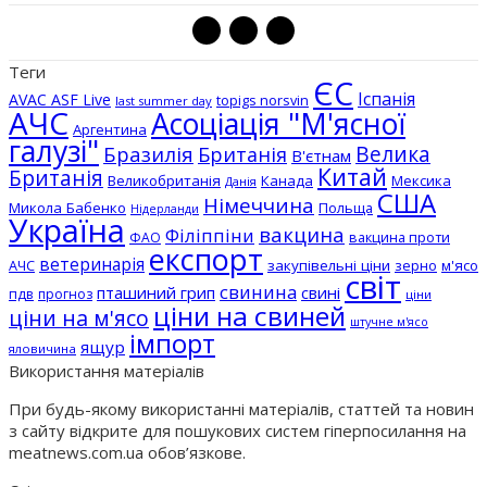
Теги
ЄС
Іспанія
AVAC ASF Live
topigs norsvin
last summer day
АЧС
Асоціація "М'ясної
Аргентина
галузі"
Бразилія
Велика
Британія
В'єтнам
Китай
Британія
Великобританія
Канада
Мексика
Данія
США
Німеччина
Микола Бабенко
Польща
Нідерланди
Україна
вакцина
Філіппіни
вакцина проти
ФАО
експорт
ветеринарія
АЧС
закупівельні ціни
зерно
м'ясо
світ
свинина
пташиний грип
свині
пдв
прогноз
ціни
ціни на свиней
ціни на м'ясо
штучне м'ясо
імпорт
ящур
яловичина
Використання матеріалів
При будь-якому використанні матеріалів, статтей та новин
з сайту відкрите для пошукових систем гіперпосилання на
meatnews.com.ua обов’язкове.