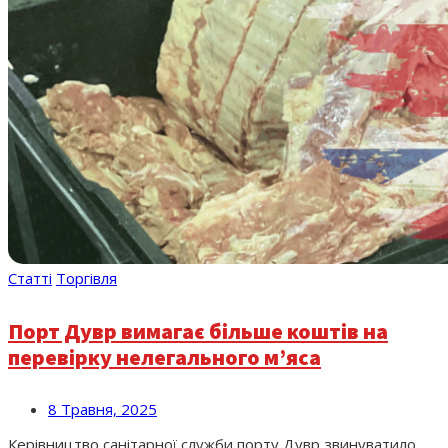
Статті
Торгівля
Порт Дувр вимагає більше коштів на
перевірку нелегального м’яса
8 Травня, 2025
Керівництво санітарної служби порту Дувр звинуватило