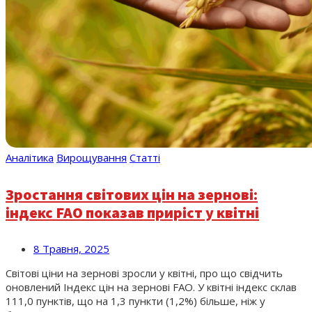
Аналітика
Вирощування
Статті
Зростання світових цін на зернові:
індекс FAO показав приріст у квітні
8 Травня, 2025
Світові ціни на зернові зросли у квітні, про що свідчить
оновлений Індекс цін на зернові FAO. У квітні індекс склав
111,0 пунктів, що на 1,3 пункти (1,2%) більше, ніж у