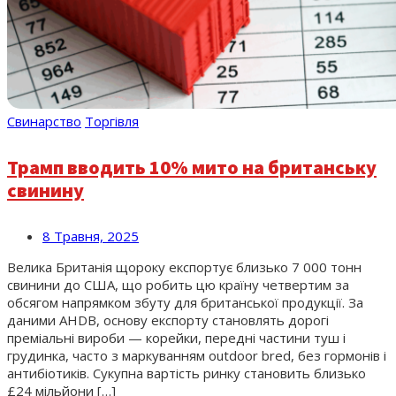
Свинарство
Торгівля
Трамп вводить 10% мито на британську
свинину
8 Травня, 2025
Велика Британія щороку експортує близько 7 000 тонн
свинини до США, що робить цю країну четвертим за
обсягом напрямком збуту для британської продукції. За
даними AHDB, основу експорту становлять дорогі
преміальні вироби — корейки, передні частини туш і
грудинка, часто з маркуванням outdoor bred, без гормонів і
антибіотиків. Сукупна вартість ринку становить близько
£24 мільйони […]