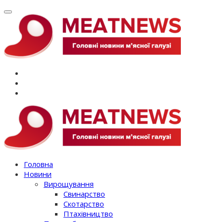
Перейти
до
вмісту
Головна
Новини
Вирощування
Свинарство
Скотарство
Птахівництво