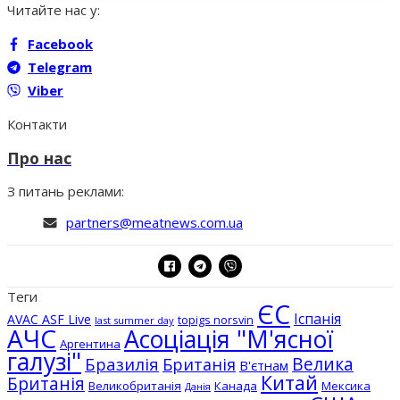
Читайте нас у:
Facebook
Telegram
Viber
Контакти
Про нас
З питань реклами:
partners@meatnews.com.ua
Теги
ЄС
Іспанія
AVAC ASF Live
topigs norsvin
last summer day
АЧС
Асоціація "М'ясної
Аргентина
галузі"
Бразилія
Велика
Британія
В'єтнам
Китай
Британія
Великобританія
Канада
Мексика
Данія