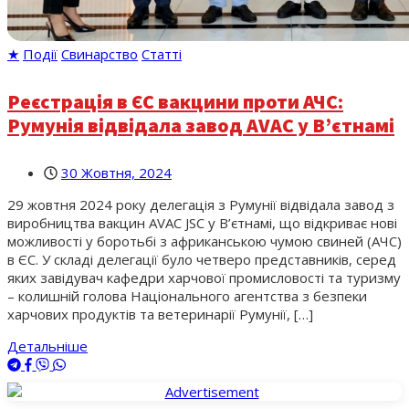
★
Події
Свинарство
Статті
Реєстрація в ЄС вакцини проти АЧС:
Румунія відвідала завод AVAC у В’єтнамі
30 Жовтня, 2024
29 жовтня 2024 року делегація з Румунії відвідала завод з
виробництва вакцин AVAC JSC у В’єтнамі, що відкриває нові
можливості у боротьбі з африканською чумою свиней (АЧС)
в ЄС. У складі делегації було четверо представників, серед
яких завідувач кафедри харчової промисловості та туризму
– колишній голова Національного агентства з безпеки
харчових продуктів та ветеринарії Румунії, […]
Детальніше