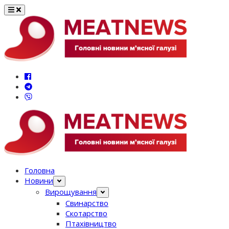
Перейти
до
вмісту
Головна
Новини
Вирощування
Свинарство
Скотарство
Птахівництво