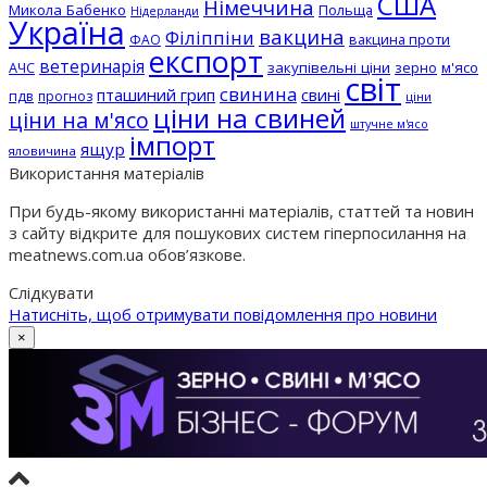
США
Німеччина
Микола Бабенко
Польща
Нідерланди
Україна
вакцина
Філіппіни
вакцина проти
ФАО
експорт
ветеринарія
АЧС
закупівельні ціни
зерно
м'ясо
світ
свинина
пташиний грип
свині
пдв
прогноз
ціни
ціни на свиней
ціни на м'ясо
штучне м'ясо
імпорт
ящур
яловичина
Використання матеріалів
При будь-якому використанні матеріалів, статтей та новин
з сайту відкрите для пошукових систем гіперпосилання на
meatnews.com.ua обов’язкове.
Слідкувати
Натисніть, щоб отримувати повідомлення про новини
×