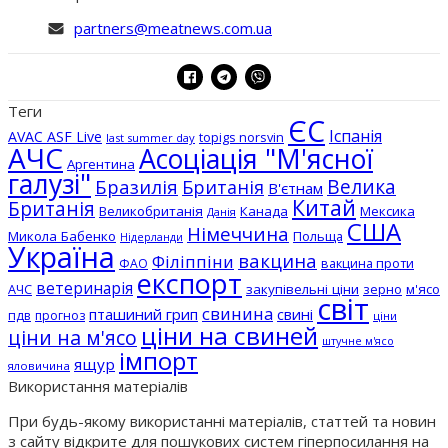
partners@meatnews.com.ua
Теги
ЄС
Іспанія
AVAC ASF Live
topigs norsvin
last summer day
АЧС
Асоціація "М'ясної
Аргентина
галузі"
Бразилія
Велика
Британія
В'єтнам
Китай
Британія
Великобританія
Канада
Мексика
Данія
США
Німеччина
Микола Бабенко
Польща
Нідерланди
Україна
вакцина
Філіппіни
вакцина проти
ФАО
експорт
ветеринарія
АЧС
закупівельні ціни
зерно
м'ясо
світ
свинина
пташиний грип
свині
пдв
прогноз
ціни
ціни на свиней
ціни на м'ясо
штучне м'ясо
імпорт
ящур
яловичина
Використання матеріалів
При будь-якому використанні матеріалів, статтей та новин
з сайту відкрите для пошукових систем гіперпосилання на