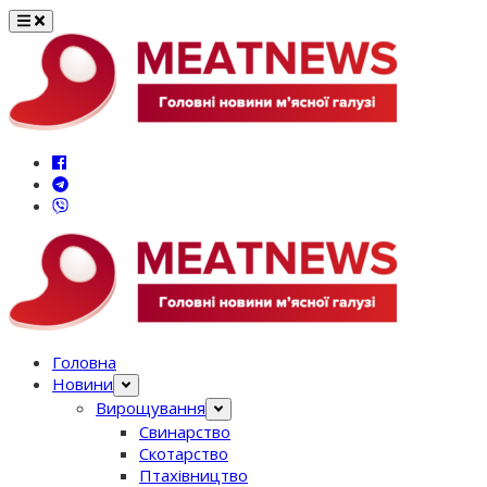
Перейти
до
вмісту
Головна
Новини
Вирощування
Свинарство
Скотарство
Птахівництво