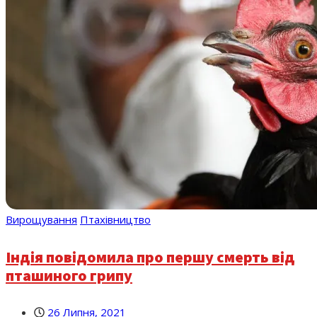
Вирощування
Птахівництво
Індія повідомила про першу смерть від
пташиного грипу
26 Липня, 2021