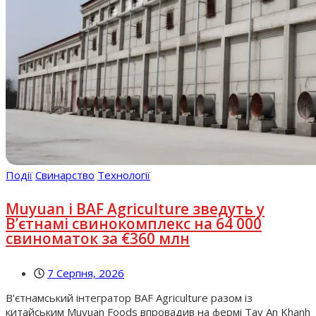
Події
Свинарство
Технології
Muyuan і BAF Agriculture зведуть у
В’єтнамі свинокомплекс на 64 000
свиноматок за €360 млн
7 Серпня, 2026
В’єтнамський інтегратор BAF Agriculture разом із
китайським Muyuan Foods впровадив на фермі Tay An Khanh