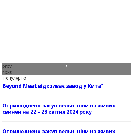
prev
next
Популярно
Beyond Meat відкриває завод у Китаї
Оприлюднено закупівельні ціни на живих
свиней на 22 – 28 квітня 2024 року
Оприлюднено закупівельні ціни на живих