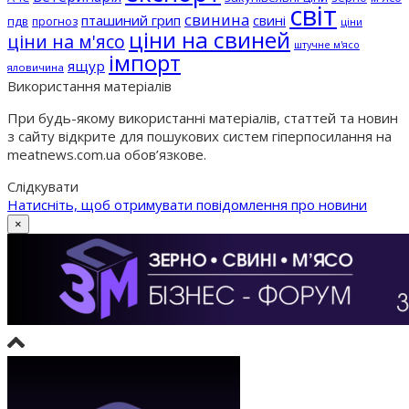
світ
свинина
пташиний грип
свині
пдв
прогноз
ціни
ціни на свиней
ціни на м'ясо
штучне м'ясо
імпорт
ящур
яловичина
Використання матеріалів
При будь-якому використанні матеріалів, статтей та новин
з сайту відкрите для пошукових систем гіперпосилання на
meatnews.com.ua обов’язкове.
Слідкувати
Натисніть, щоб отримувати повідомлення про новини
×