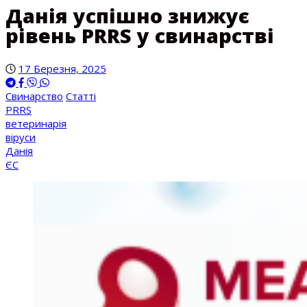
Данія успішно знижує
рівень PRRS у свинарстві
17 Березня, 2025
Свинарство
Статті
PRRS
ветеринарія
віруси
Данія
ЄС