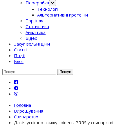
Переробка
Технології
Альтернативні протеїни
Торгівля
Статистика
Аналітика
Відео
Закупівельні ціни
Статті
Події
Блог
Шукати:
Головна
Вирощування
Свинарство
Данія успішно знижує рівень PRRS у свинарстві