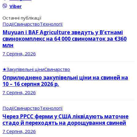
Viber
Останні публікації
Події
Свинарство
Технології
Muyuan і BAF Agriculture зведуть у В’єтнамі
свинокомплекс на 64 000 свиноматок за €360
млн
7 Серпня, 2026
★
Закупівельні ціни
Свинарство
Оприлюднено закупівельні ціни на свиней на
10 – 16 серпня 2026 р.
7 Серпня, 2026
Події
Свинарство
Технології
Через РРСС ферми у США ліквідують маточне
стадо й переходять на дорощування свиней
7 Серпня, 2026