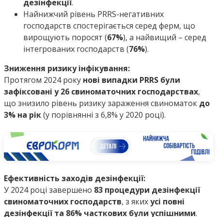
дезінфекції
.
Найнижчий рівень PRRS-негативних
господарств спостерігається серед ферм, що
вирощують поросят (
67%
), а найвищий – серед
інтегрованих господарств (
76%
).
Зниження ризику інфікування:
Протягом 2024 року
нові випадки PRRS були
зафіксовані у 26 свиноматочних господарствах
,
що знизило рівень ризику зараження свиноматок
до
3% на рік
(у порівнянні з 6,8% у 2020 році).
Ефективність заходів дезінфекції:
У 2024 році завершено
83 процедури дезінфекції
свиноматочних господарств
, з яких
усі повні
дезінфекції та 86% часткових були успішними
.