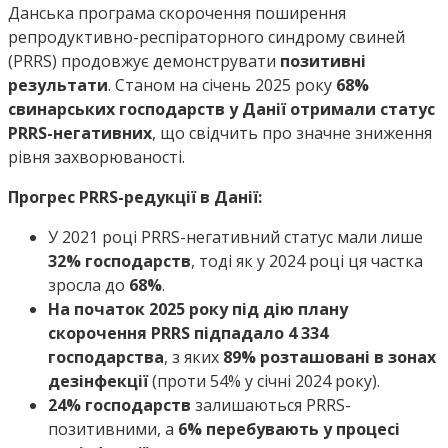
Данська програма скорочення поширення
репродуктивно-респіраторного синдрому свиней
(PRRS) продовжує демонструвати
позитивні
результати
. Станом на січень 2025 року
68%
свинарських господарств у Данії отримали статус
PRRS-негативних
, що свідчить про значне зниження
рівня захворюваності.
Прогрес PRRS-редукції в Данії:
У 2021 році PRRS-негативний статус мали лише
32% господарств
, тоді як у 2024 році ця частка
зросла до
68%
.
На початок 2025 року під дію плану
скорочення PRRS підпадало 4 334
господарства
, з яких
89% розташовані в зонах
дезінфекції
(проти 54% у січні 2024 року).
24% господарств
залишаються PRRS-
позитивними, а
6% перебувають у процесі