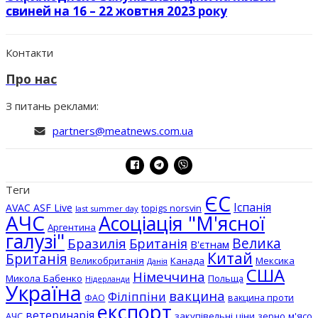
свиней на 16 – 22 жовтня 2023 року
Контакти
Про нас
З питань реклами:
partners@meatnews.com.ua
Теги
ЄС
Іспанія
AVAC ASF Live
topigs norsvin
last summer day
АЧС
Асоціація "М'ясної
Аргентина
галузі"
Бразилія
Велика
Британія
В'єтнам
Китай
Британія
Великобританія
Канада
Мексика
Данія
США
Німеччина
Микола Бабенко
Польща
Нідерланди
Україна
вакцина
Філіппіни
вакцина проти
ФАО
експорт
ветеринарія
АЧС
закупівельні ціни
зерно
м'ясо