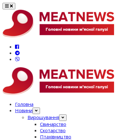
Перейти
до
вмісту
Головна
Новини
Вирощування
Свинарство
Скотарство
Птахівництво