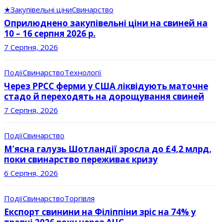
★
Закупівельні ціни
Свинарство
Оприлюднено закупівельні ціни на свиней на
10 – 16 серпня 2026 р.
7 Серпня, 2026
Події
Свинарство
Технології
Через РРСС ферми у США ліквідують маточне
стадо й переходять на дорощування свиней
7 Серпня, 2026
Події
Свинарство
М’ясна галузь Шотландії зросла до £4,2 млрд,
поки свинарство переживає кризу
6 Серпня, 2026
Події
Свинарство
Торгівля
Експорт свинини на Філіппіни зріс на 74% у