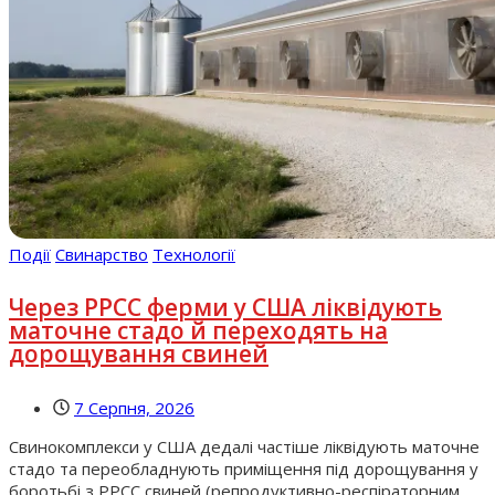
Події
Свинарство
Технології
Через РРСС ферми у США ліквідують
маточне стадо й переходять на
дорощування свиней
7 Серпня, 2026
Свинокомплекси у США дедалі частіше ліквідують маточне
стадо та переобладнують приміщення під дорощування у
боротьбі з РРСС свиней (репродуктивно-респіраторним