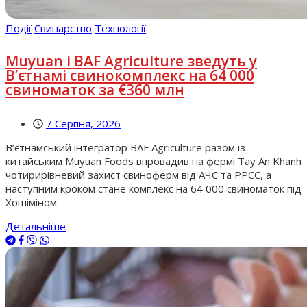
Події
Свинарство
Технології
Muyuan і BAF Agriculture зведуть у
В’єтнамі свинокомплекс на 64 000
свиноматок за €360 млн
7 Серпня, 2026
В’єтнамський інтегратор BAF Agriculture разом із
китайським Muyuan Foods впровадив на фермі Tay An Khanh
чотирирівневий захист свиноферм від АЧС та РРСС, а
наступним кроком стане комплекс на 64 000 свиноматок під
Хошіміном.
Детальніше