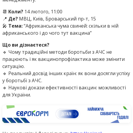
📆
Коли?
14 лютого, 11:00
📍
Де?
МВЦ, Київ, Броварський пр-т, 15
🎤
Тема:
“Африканська чума свиней: скільки в ній
африканського і до чого тут вакцина”
Що ви дізнаєтеся?
🔹 Чому традиційні методи боротьби з АЧС не
працюють і як вакцинопрофілактика може змінити
ситуацію.
🔹 Реальний досвід інших країн: як вони досягли успіху
у боротьбі з АЧС.
🔹 Наукові докази ефективності вакцин: можливості
для України.