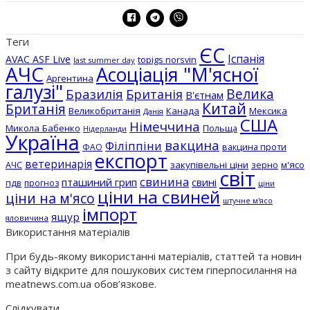
Теги
ЄС
Іспанія
AVAC ASF Live
topigs norsvin
last summer day
АЧС
Асоціація "М'ясної
Аргентина
галузі"
Бразилія
Велика
Британія
В'єтнам
Китай
Британія
Великобританія
Канада
Мексика
Данія
США
Німеччина
Микола Бабенко
Польща
Нідерланди
Україна
вакцина
Філіппіни
вакцина проти
ФАО
експорт
ветеринарія
АЧС
закупівельні ціни
зерно
м'ясо
світ
свинина
пташиний грип
свині
пдв
прогноз
ціни
ціни на свиней
ціни на м'ясо
штучне м'ясо
імпорт
ящур
яловичина
Використання матеріалів
При будь-якому використанні матеріалів, статтей та новин
з сайту відкрите для пошукових систем гіперпосилання на
meatnews.com.ua обов’язкове.
Слідкувати