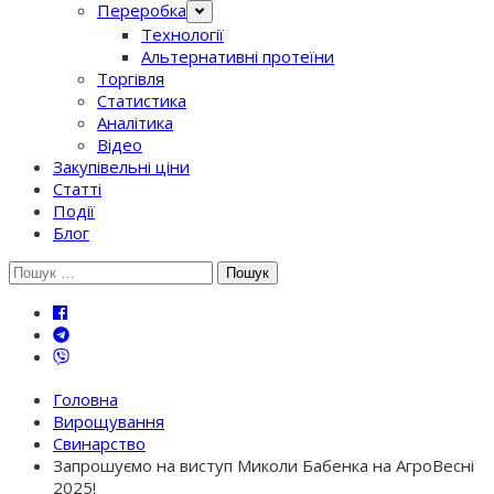
Переробка
Технології
Альтернативні протеїни
Торгівля
Статистика
Аналітика
Відео
Закупівельні ціни
Статті
Події
Блог
Шукати:
Головна
Вирощування
Свинарство
Запрошуємо на виступ Миколи Бабенка на АгроВесні
2025!