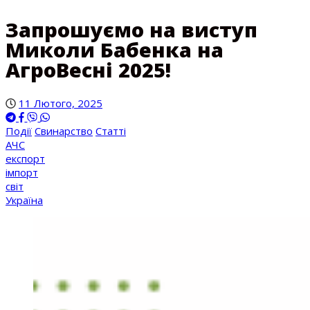
Запрошуємо на виступ
Миколи Бабенка на
АгроВесні 2025!
11 Лютого, 2025
Події
Свинарство
Статті
АЧС
експорт
імпорт
світ
Україна