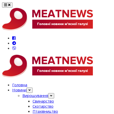
Перейти
до
вмісту
Головна
Новини
Вирощування
Свинарство
Скотарство
Птахівництво